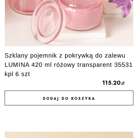
Szklany pojemnik z pokrywką do zalewu
LUMINA 420 ml różowy transparent 35531
kpl 6 szt
115.20
zł
DODAJ DO KOSZYKA
DODAJ DO ULUBIONYCH