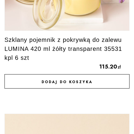
Szklany pojemnik z pokrywką do zalewu
LUMINA 420 ml żółty transparent 35531
kpl 6 szt
115.20
zł
DODAJ DO KOSZYKA
DODAJ DO ULUBIONYCH