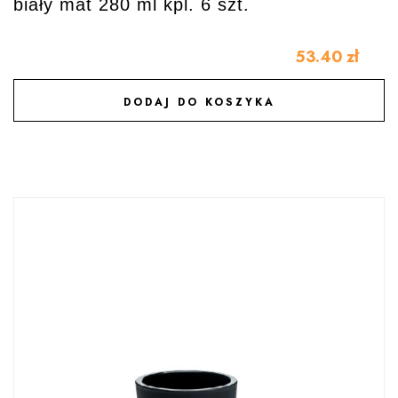
biały mat 280 ml kpl. 6 szt.
53.40
zł
DODAJ DO KOSZYKA
DODAJ DO ULUBIONYCH