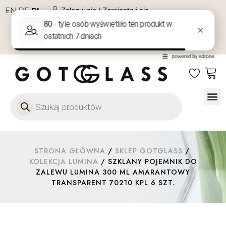
EN
DE
PL
Zaloguj się / Zarejestruj się
NA PREZENT
KONTAKT
Szkło
Szkł
Szkło do 
Ofert
STRONA GŁÓWNA
/
SKLEP GOTGLASS
/
KOLEKCJA LUMINA
/ SZKLANY POJEMNIK DO
ZALEWU LUMINA 300 ML AMARANTOWY
TRANSPARENT 70210 KPL 6 SZT.