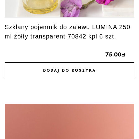
Szklany pojemnik do zalewu LUMINA 250
ml żółty transparent 70842 kpl 6 szt.
75.00
zł
DODAJ DO KOSZYKA
DODAJ DO ULUBIONYCH