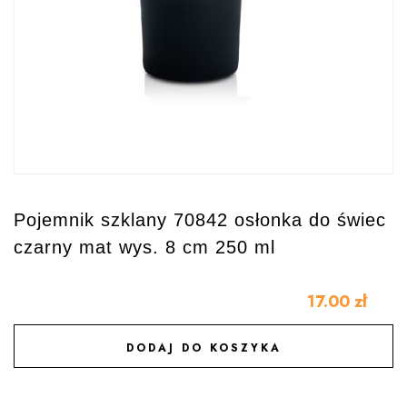
Pojemnik szklany 70842 osłonka do świec
czarny mat wys. 8 cm 250 ml
17.00
zł
DODAJ DO KOSZYKA
DODAJ DO ULUBIONYCH