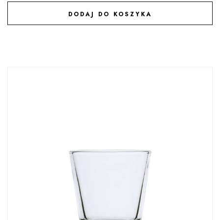
DODAJ DO KOSZYKA
DODAJ DO ULUBIONYCH