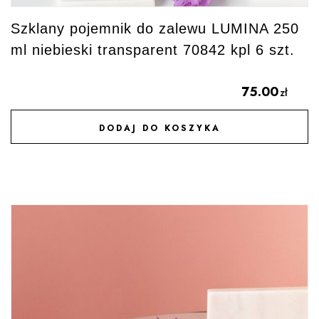
Szklany pojemnik do zalewu LUMINA 250
ml niebieski transparent 70842 kpl 6 szt.
75.00
zł
DODAJ DO KOSZYKA
DODAJ DO ULUBIONYCH