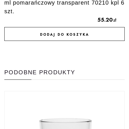
ml pomarańczowy transparent 70210 kpl 6
szt.
55.20
zł
DODAJ DO KOSZYKA
DODAJ DO ULUBIONYCH
PODOBNE PRODUKTY