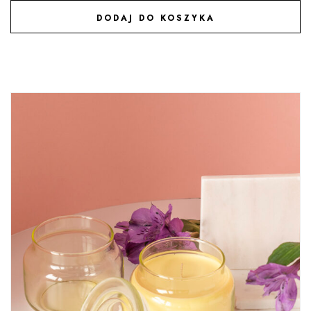
DODAJ DO KOSZYKA
DODAJ DO ULUBIONYCH