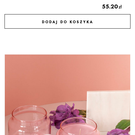
55.20
zł
DODAJ DO KOSZYKA
DODAJ DO ULUBIONYCH