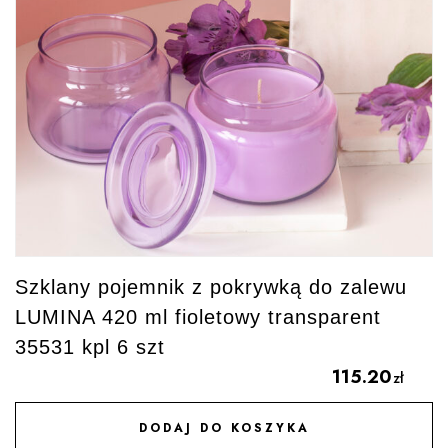
Szklany pojemnik z pokrywką do zalewu
LUMINA 420 ml fioletowy transparent
35531 kpl 6 szt
115.20
zł
DODAJ DO KOSZYKA
DODAJ DO ULUBIONYCH