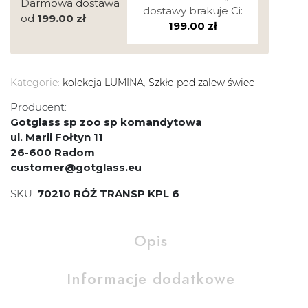
Darmowa dostawa
dostawy brakuje Ci:
od
199.00
zł
199.00
zł
Kategorie:
kolekcja LUMINA
,
Szkło pod zalew świec
Producent:
Gotglass sp zoo sp komandytowa
ul. Marii Fołtyn 11
26-600 Radom
customer@gotglass.eu
SKU:
70210 RÓŻ TRANSP KPL 6
Opis
Informacje dodatkowe