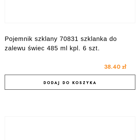
Pojemnik szklany 70831 szklanka do
zalewu świec 485 ml kpl. 6 szt.
38.40
zł
DODAJ DO KOSZYKA
DODAJ DO ULUBIONYCH