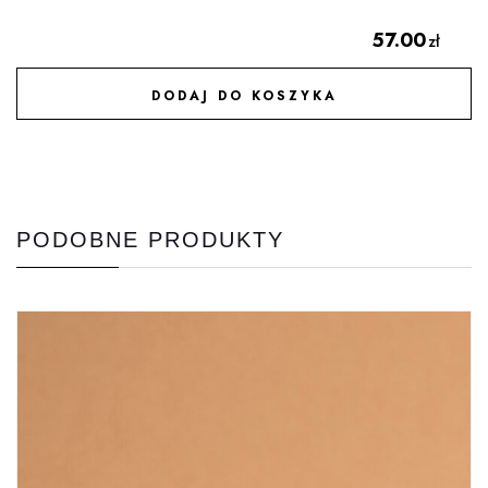
57.00
zł
DODAJ DO KOSZYKA
DODAJ DO ULUBIONYCH
PODOBNE PRODUKTY