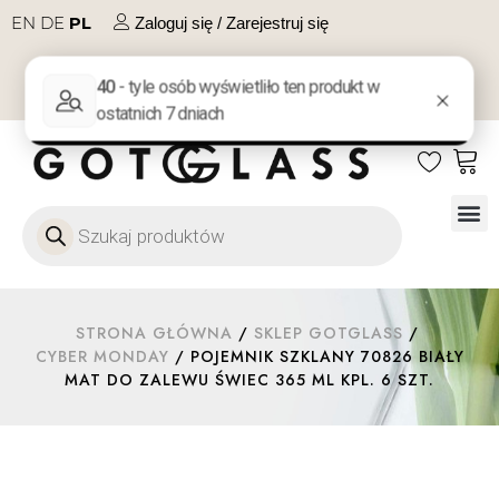
EN
DE
PL
Zaloguj się / Zarejestruj się
NA PREZENT
KONTAKT
Szkło
Szkł
Szkło do 
Ofert
STRONA GŁÓWNA
/
SKLEP GOTGLASS
/
CYBER MONDAY
/ POJEMNIK SZKLANY 70826 BIAŁY
MAT DO ZALEWU ŚWIEC 365 ML KPL. 6 SZT.