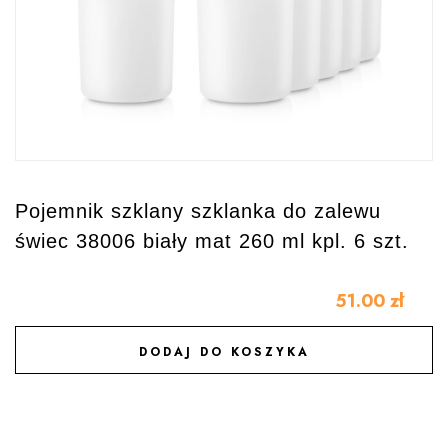
Pojemnik szklany szklanka do zalewu
świec 38006 biały mat 260 ml kpl. 6 szt.
51.00
zł
DODAJ DO KOSZYKA
DODAJ DO ULUBIONYCH