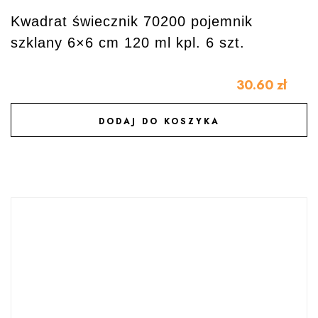
Kwadrat świecznik 70200 pojemnik
szklany 6×6 cm 120 ml kpl. 6 szt.
30.60
zł
DODAJ DO KOSZYKA
DODAJ DO ULUBIONYCH