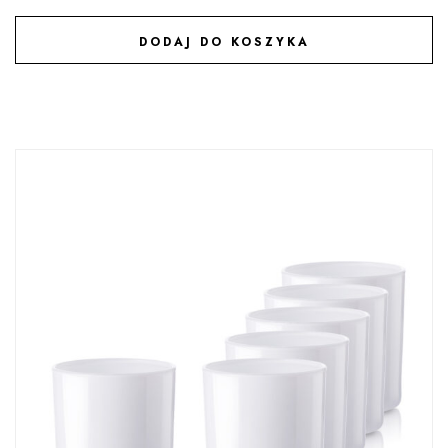
DODAJ DO KOSZYKA
DODAJ DO ULUBIONYCH