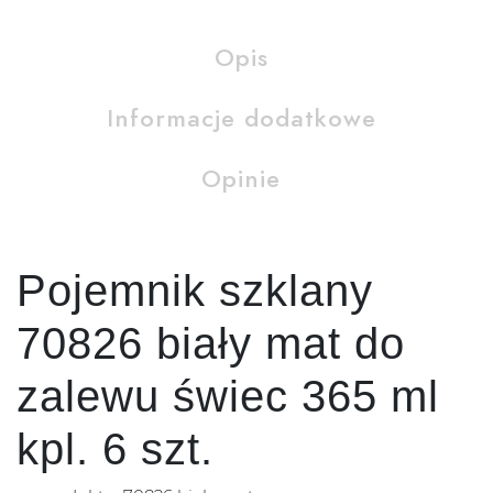
Opis
Informacje dodatkowe
Opinie
Pojemnik szklany
70826 biały mat do
zalewu świec 365 ml
kpl. 6 szt.