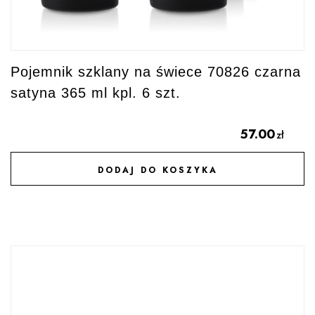
Pojemnik szklany na świece 70826 czarna
satyna 365 ml kpl. 6 szt.
57.00
zł
DODAJ DO KOSZYKA
DODAJ DO ULUBIONYCH