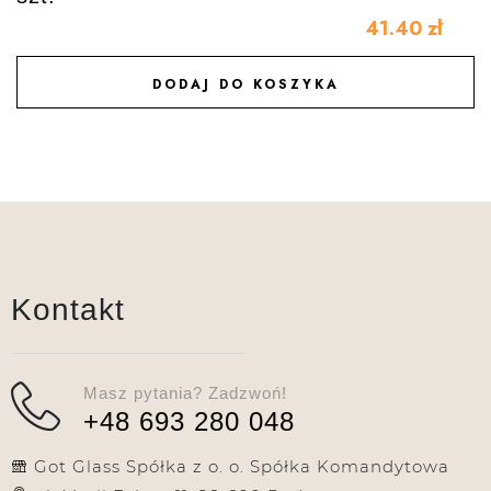
41.40
zł
DODAJ DO KOSZYKA
DODAJ DO ULUBIONYCH
Kontakt
Masz pytania? Zadzwoń!
+48 693 280 048
Got Glass Spółka z o. o. Spółka Komandytowa