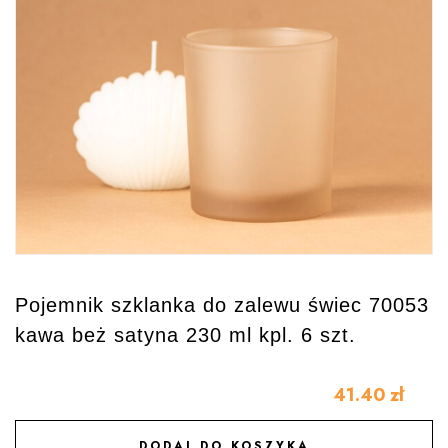
Pojemnik szklanka do zalewu świec 70053
kawa beż satyna 230 ml kpl. 6 szt.
41.40
zł
DODAJ DO KOSZYKA
DODAJ DO ULUBIONYCH