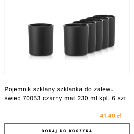
Pojemnik szklany szklanka do zalewu
świec 70053 czarny mat 230 ml kpl. 6 szt.
41.40
zł
DODAJ DO KOSZYKA
DODAJ DO ULUBIONYCH