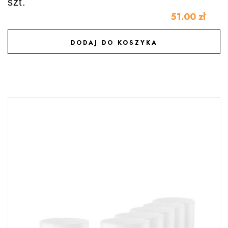
szt.
51.00
zł
DODAJ DO KOSZYKA
DODAJ DO ULUBIONYCH