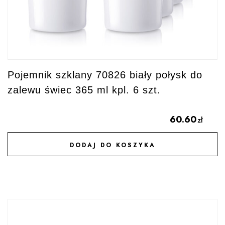
Pojemnik szklany 70826 biały połysk do
zalewu świec 365 ml kpl. 6 szt.
60.60
zł
DODAJ DO KOSZYKA
DODAJ DO ULUBIONYCH