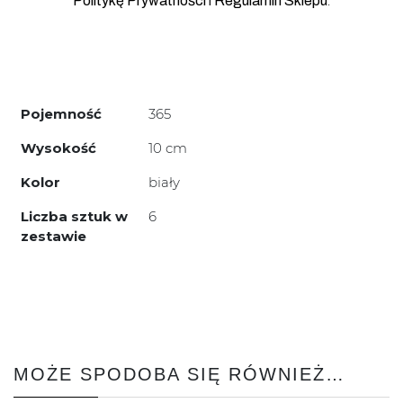
.
Politykę Prywatności
i
Regulamin Sklepu
Pojemność
365
Wysokość
10 cm
Kolor
biały
Liczba sztuk w
6
zestawie
MOŻE SPODOBA SIĘ RÓWNIEŻ…