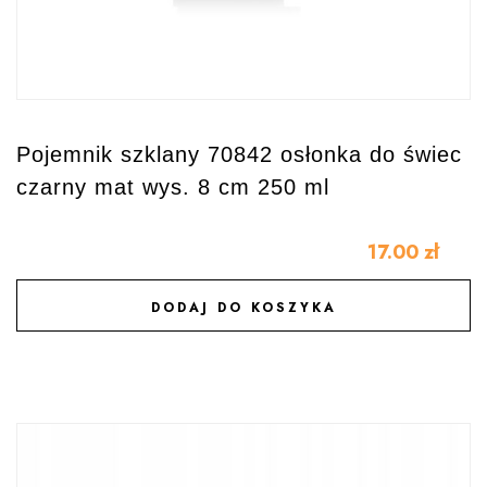
Pojemnik szklany 70842 osłonka do świec
czarny mat wys. 8 cm 250 ml
17.00
zł
DODAJ DO KOSZYKA
DODAJ DO ULUBIONYCH