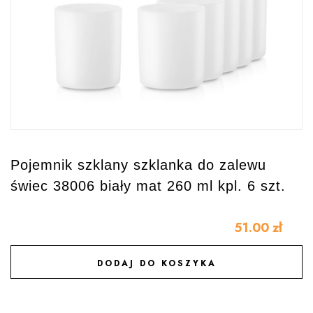
Pojemnik szklany szklanka do zalewu
świec 38006 biały mat 260 ml kpl. 6 szt.
51.00
zł
DODAJ DO KOSZYKA
DODAJ DO ULUBIONYCH