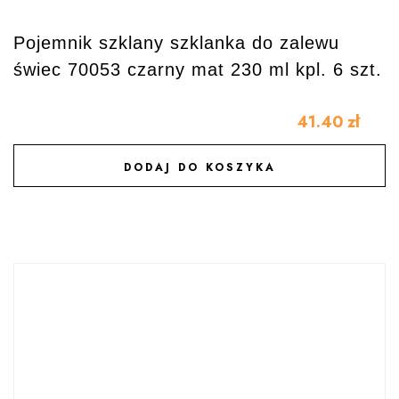
Pojemnik szklany szklanka do zalewu
świec 70053 czarny mat 230 ml kpl. 6 szt.
41.40
zł
DODAJ DO KOSZYKA
DODAJ DO ULUBIONYCH