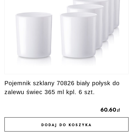
Pojemnik szklany 70826 biały połysk do
zalewu świec 365 ml kpl. 6 szt.
60.60
zł
DODAJ DO KOSZYKA
DODAJ DO ULUBIONYCH