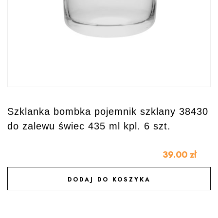
Szklanka bombka pojemnik szklany 38430
do zalewu świec 435 ml kpl. 6 szt.
39.00
zł
DODAJ DO KOSZYKA
DODAJ DO ULUBIONYCH