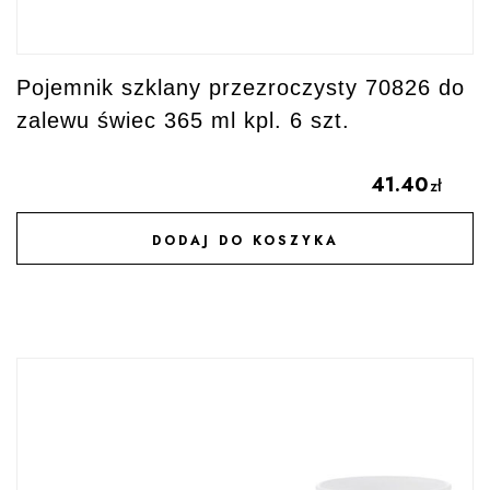
Pojemnik szklany przezroczysty 70826 do
zalewu świec 365 ml kpl. 6 szt.
41.40
zł
DODAJ DO KOSZYKA
DODAJ DO ULUBIONYCH