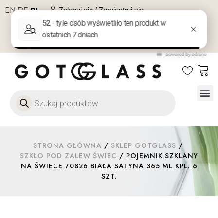
EN
DE
PL
Zaloguj się / Zarejestruj się
NA PREZENT
KONTAKT
Szkło
Szkł
Szkło do 
Ofert
STRONA GŁÓWNA
/
SKLEP GOTGLASS
/
SZKŁO POD ZALEW ŚWIEC
/ POJEMNIK SZKLANY
NA ŚWIECE 70826 BIAŁA SATYNA 365 ML KPL. 6
SZT.