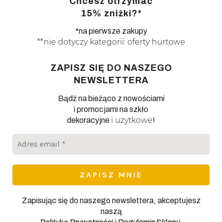
Chcesz otrzymać
15% zniżki?*
*na pierwsze zakupy
**nie dotyczy kategorii: oferty hurtowe
ZAPISZ SIĘ DO NASZEGO
NEWSLETTERA
Bądź na bieżąco z nowościami
i promocjami na szkło
i użytkowe
dekoracyjne
!
Adres
email
*
Zapisując się do naszego newslettera, akceptujesz
naszą