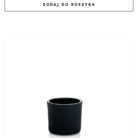
DODAJ DO KOSZYKA
DODAJ DO ULUBIONYCH