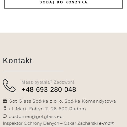
DODAJ DO KOSZYKA
DODAJ DO ULUBIONYCH
Kontakt
Masz pytania? Zadzwoń!
+48 693 280 048
Got Glass Spółka z o. o. Spółka Komandytowa
ul. Marii Fołtyn 11, 26-600 Radom
customer@gotglass.eu
Inspektor Ochrony Danych – Oskar Zacharski
e-mail: