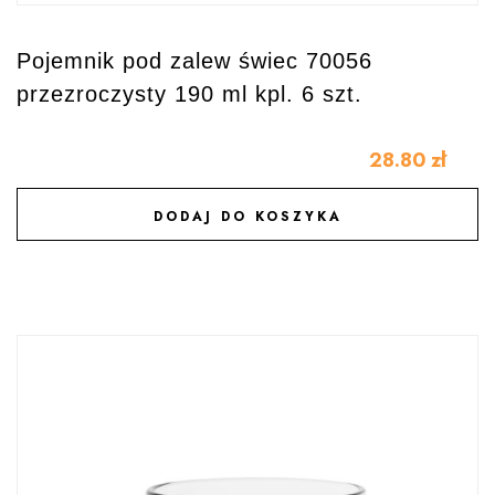
Pojemnik pod zalew świec 70056
przezroczysty 190 ml kpl. 6 szt.
28.80
zł
DODAJ DO KOSZYKA
DODAJ DO ULUBIONYCH