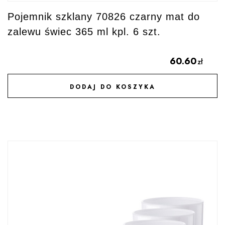
Pojemnik szklany 70826 czarny mat do
zalewu świec 365 ml kpl. 6 szt.
60.60
zł
DODAJ DO KOSZYKA
DODAJ DO ULUBIONYCH