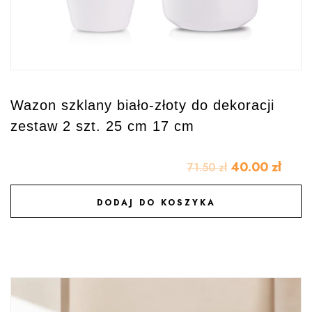
Wazon szklany biało-złoty do dekoracji
zestaw 2 szt. 25 cm 17 cm
40.00
zł
71.50
zł
DODAJ DO KOSZYKA
DODAJ DO ULUBIONYCH