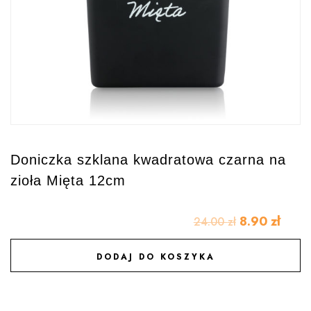
Doniczka szklana kwadratowa czarna na
zioła Mięta 12cm
8.90
zł
24.00
zł
DODAJ DO KOSZYKA
DODAJ DO ULUBIONYCH