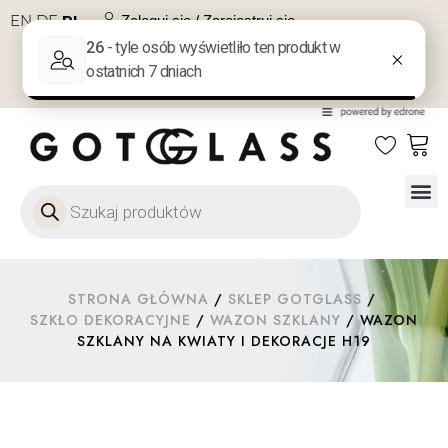
EN
DE
PL
Zaloguj się / Zarejestruj się
NA PREZENT
KONTAKT
Szkło
Szkł
Szkło do 
Ofert
STRONA GŁÓWNA
/
SKLEP GOTGLASS
/
SZKŁO DEKORACYJNE
/
WAZON SZKLANY
/ WAZON
SZKLANY NA KWIATY I DEKORACJE H19