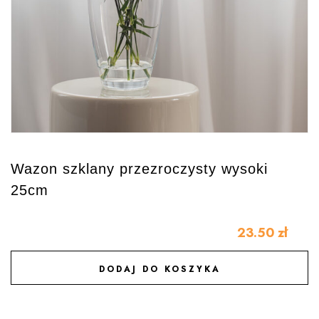
Wazon szklany przezroczysty wysoki
25cm
23.50
zł
DODAJ DO KOSZYKA
DODAJ DO ULUBIONYCH