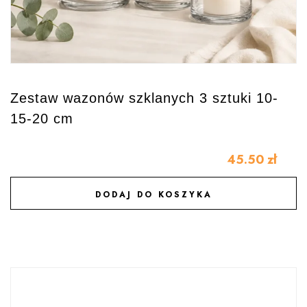
Zestaw wazonów szklanych 3 sztuki 10-
15-20 cm
45.50
zł
DODAJ DO KOSZYKA
DODAJ DO ULUBIONYCH