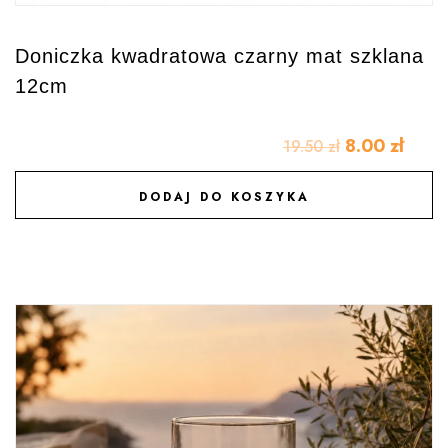
Doniczka kwadratowa czarny mat szklana
12cm
8.00
zł
19.50
zł
DODAJ DO KOSZYKA
DODAJ DO ULUBIONYCH