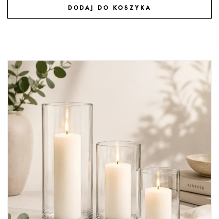
DODAJ DO KOSZYKA
DODAJ DO ULUBIONYCH