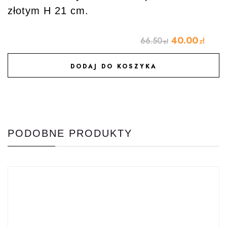
złotym H 21 cm.
40.00
66.50
zł
zł
DODAJ DO KOSZYKA
DODAJ DO ULUBIONYCH
PODOBNE PRODUKTY