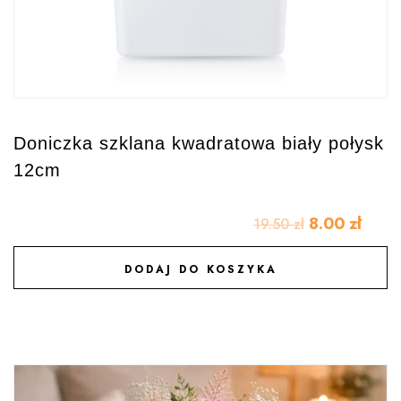
Doniczka szklana kwadratowa biały połysk
12cm
8.00
zł
19.50
zł
DODAJ DO KOSZYKA
DODAJ DO ULUBIONYCH