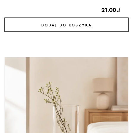
21.00
zł
DODAJ DO KOSZYKA
DODAJ DO ULUBIONYCH