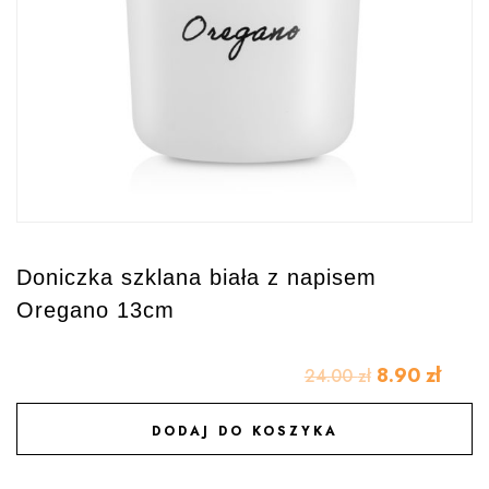
Doniczka szklana biała z napisem
Oregano 13cm
8.90
zł
24.00
zł
DODAJ DO KOSZYKA
DODAJ DO ULUBIONYCH