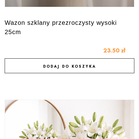
Wazon szklany przezroczysty wysoki
25cm
23.50
zł
DODAJ DO KOSZYKA
DODAJ DO ULUBIONYCH