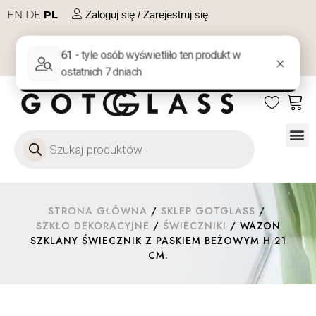
EN
DE
PL
Zaloguj się / Zarejestruj się
NA PREZENT
KONTAKT
Szkło
Szkł
Szkło do 
Ofert
STRONA GŁÓWNA
/
SKLEP GOTGLASS
/
SZKŁO DEKORACYJNE
/
ŚWIECZNIKI
/ WAZON
SZKLANY ŚWIECZNIK Z PASKIEM BEŻOWYM H 21
CM.