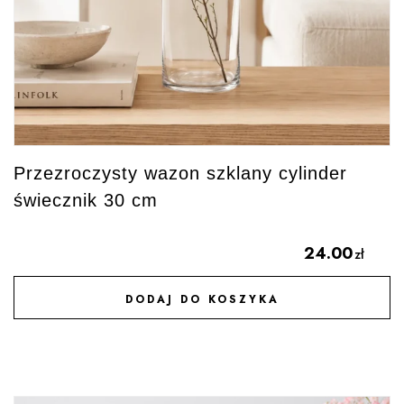
Przezroczysty wazon szklany cylinder
świecznik 30 cm
24.00
zł
DODAJ DO KOSZYKA
DODAJ DO ULUBIONYCH