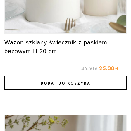
Wazon szklany świecznik z paskiem
beżowym H 20 cm
25.00
46.50
zł
zł
DODAJ DO KOSZYKA
DODAJ DO ULUBIONYCH