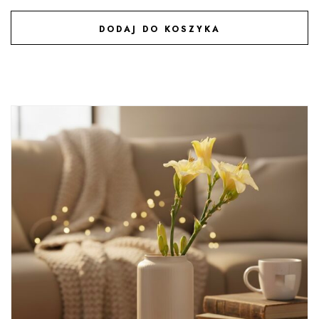
DODAJ DO KOSZYKA
DODAJ DO ULUBIONYCH