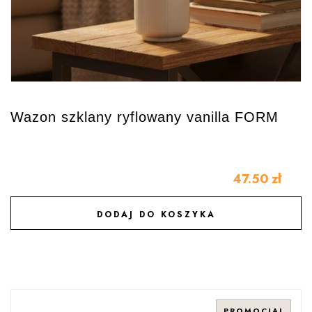
Wazon szklany ryflowany vanilla FORM
47.50
zł
DODAJ DO KOSZYKA
DODAJ DO ULUBIONYCH
PROMOCJA!