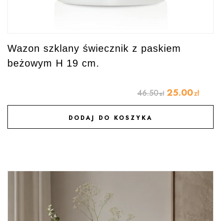
Wazon szklany świecznik z paskiem
beżowym H 19 cm.
25.00
46.50
zł
zł
DODAJ DO KOSZYKA
DODAJ DO ULUBIONYCH