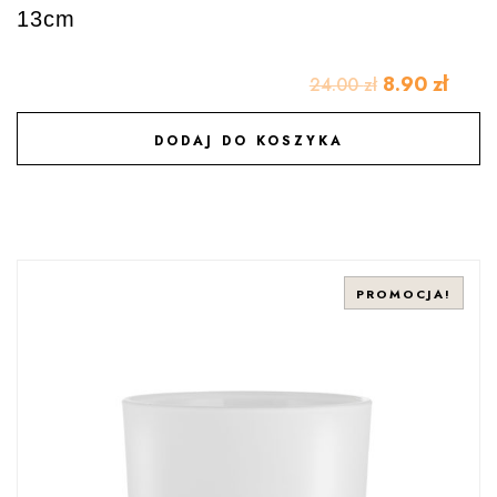
13cm
8.90
zł
24.00
zł
DODAJ DO KOSZYKA
DODAJ DO ULUBIONYCH
PROMOCJA!