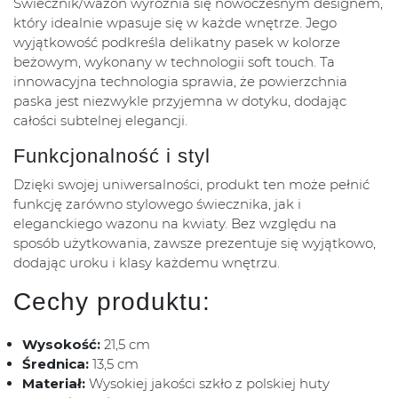
Świecznik/wazon wyróżnia się nowoczesnym designem,
który idealnie wpasuje się w każde wnętrze. Jego
wyjątkowość podkreśla delikatny pasek w kolorze
beżowym, wykonany w technologii soft touch. Ta
innowacyjna technologia sprawia, że powierzchnia
paska jest niezwykle przyjemna w dotyku, dodając
całości subtelnej elegancji.
Funkcjonalność i styl
Dzięki swojej uniwersalności, produkt ten może pełnić
funkcję zarówno stylowego świecznika, jak i
eleganckiego wazonu na kwiaty. Bez względu na
sposób użytkowania, zawsze prezentuje się wyjątkowo,
dodając uroku i klasy każdemu wnętrzu.
Cechy produktu:
Wysokość:
21,5 cm
Średnica:
13,5 cm
Materiał:
Wysokiej jakości szkło z polskiej huty