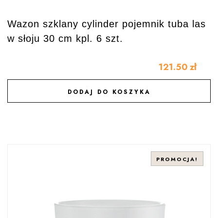
Wazon szklany cylinder pojemnik tuba las
w słoju 30 cm kpl. 6 szt.
121.50
zł
DODAJ DO KOSZYKA
DODAJ DO ULUBIONYCH
PROMOCJA!