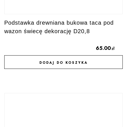
Podstawka drewniana bukowa taca pod
wazon świecę dekorację D20,8
65.00
zł
DODAJ DO KOSZYKA
DODAJ DO ULUBIONYCH