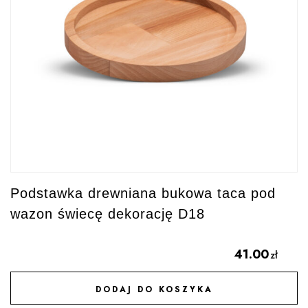
Podstawka drewniana bukowa taca pod
wazon świecę dekorację D18
41.00
zł
DODAJ DO KOSZYKA
DODAJ DO ULUBIONYCH