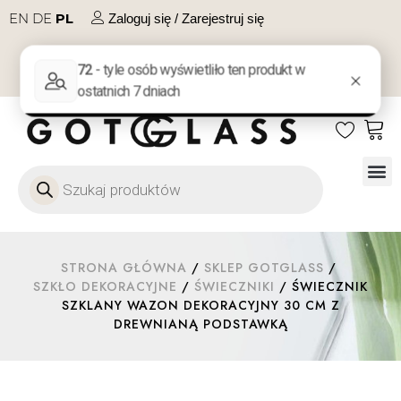
EN
DE
PL
Zaloguj się / Zarejestruj się
NA PREZENT
KONTAKT
Szkło
Szkł
Szkło do 
Ofert
STRONA GŁÓWNA
/
SKLEP GOTGLASS
/
SZKŁO DEKORACYJNE
/
ŚWIECZNIKI
/ ŚWIECZNIK
SZKLANY WAZON DEKORACYJNY 30 CM Z
DREWNIANĄ PODSTAWKĄ