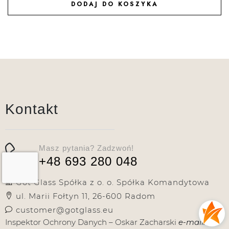
DODAJ DO KOSZYKA
DODAJ DO ULUBIONYCH
Kontakt
Masz pytania? Zadzwoń!
+48 693 280 048
Got Glass Spółka z o. o. Spółka Komandytowa
ul. Marii Fołtyn 11, 26-600 Radom
customer@gotglass.eu
Inspektor Ochrony Danych – Oskar Zacharski
e-mail: