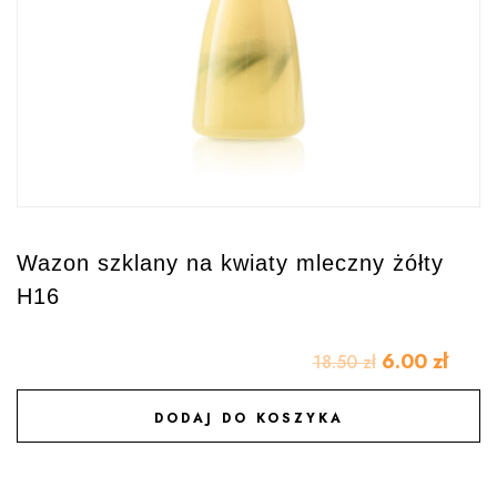
Wazon szklany na kwiaty mleczny żółty
H16
6.00
zł
18.50
zł
DODAJ DO KOSZYKA
DODAJ DO ULUBIONYCH