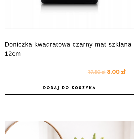
Doniczka kwadratowa czarny mat szklana
12cm
8.00
zł
19.50
zł
DODAJ DO KOSZYKA
DODAJ DO ULUBIONYCH