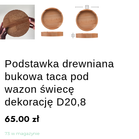
Podstawka drewniana
bukowa taca pod
wazon świecę
dekorację D20,8
65.00
zł
73 w magazynie