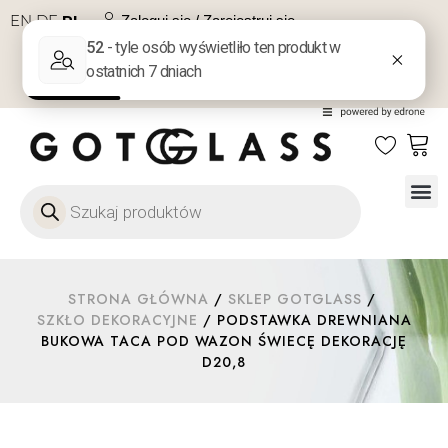
EN
DE
PL
Zaloguj się / Zarejestruj się
NA PREZENT
KONTAKT
Szkło
Szkł
Szkło do 
Ofert
STRONA GŁÓWNA
/
SKLEP GOTGLASS
/
SZKŁO DEKORACYJNE
/ PODSTAWKA DREWNIANA
BUKOWA TACA POD WAZON ŚWIECĘ DEKORACJĘ
D20,8