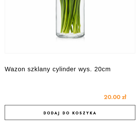
Wazon szklany cylinder wys. 20cm
20.00
zł
DODAJ DO KOSZYKA
DODAJ DO ULUBIONYCH