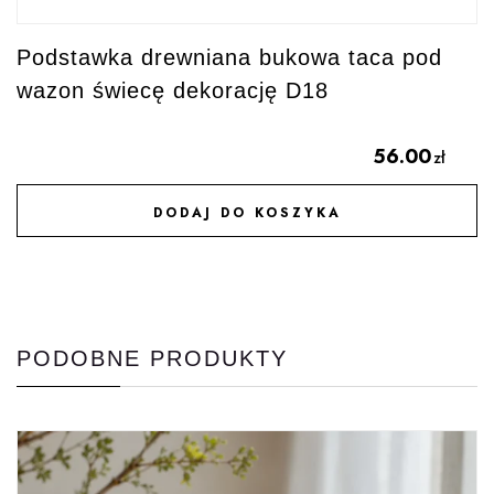
Podstawka drewniana bukowa taca pod
wazon świecę dekorację D18
56.00
zł
DODAJ DO KOSZYKA
DODAJ DO ULUBIONYCH
PODOBNE PRODUKTY