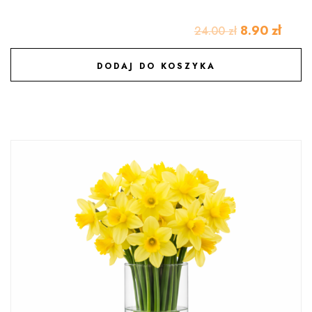
8.90
zł
24.00
zł
DODAJ DO KOSZYKA
DODAJ DO ULUBIONYCH