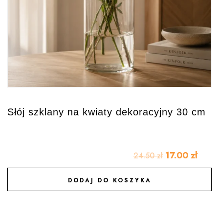
Słój szklany na kwiaty dekoracyjny 30 cm
17.00
zł
24.50
zł
DODAJ DO KOSZYKA
DODAJ DO ULUBIONYCH