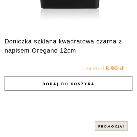
Doniczka szklana kwadratowa czarna z
napisem Oregano 12cm
8.90
zł
24.00
zł
DODAJ DO KOSZYKA
DODAJ DO ULUBIONYCH
PROMOCJA!