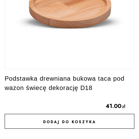
Podstawka drewniana bukowa taca pod
wazon świecę dekorację D18
41.00
zł
DODAJ DO KOSZYKA
DODAJ DO ULUBIONYCH