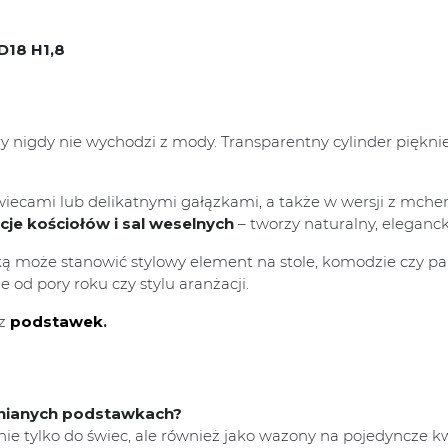
D18 H1,8
óry nigdy nie wychodzi z mody. Transparentny cylinder pięk
świecami lub delikatnymi gałązkami, a także w wersji z mch
acje kościołów i sal weselnych
– tworzy naturalny, elegancki
oże stanowić stylowy element na stole, komodzie czy parap
 od pory roku czy stylu aranżacji.
z
podstawek
.
nianych podstawkach?
nie tylko do świec, ale również jako wazony na pojedyncze k