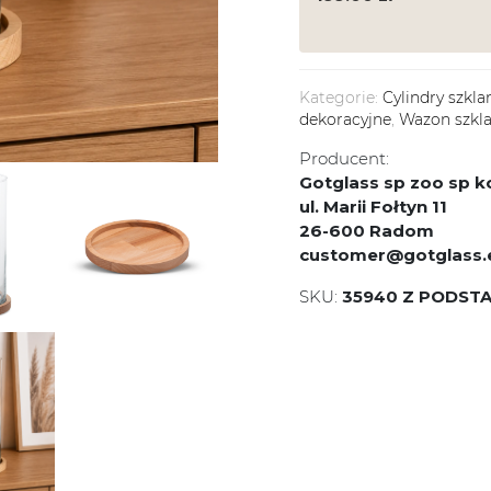
Kategorie:
Cylindry szkla
dekoracyjne
,
Wazon szkl
Producent:
Gotglass sp zoo sp
ul. Marii Fołtyn 11
26-600 Radom
customer@gotglass.
SKU:
35940 Z PODSTA