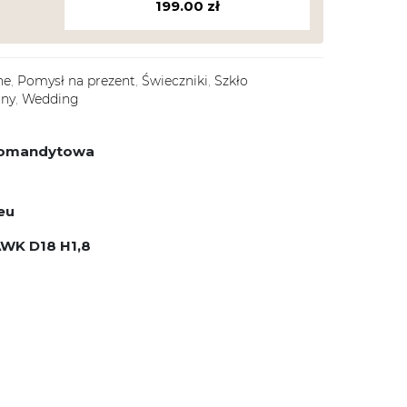
199.00
zł
ne
,
Pomysł na prezent
,
Świeczniki
,
Szkło
any
,
Wedding
 komandytowa
eu
WK D18 H1,8