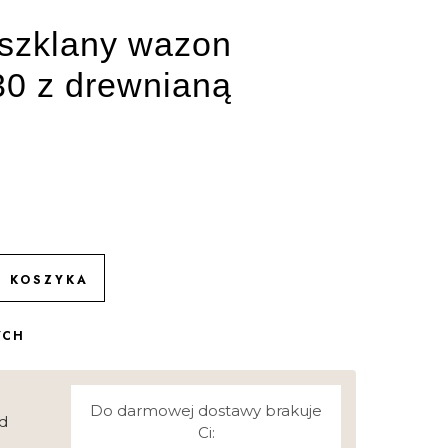
 szklany wazon
30 z drewnianą
O KOSZYKA
YCH
Do darmowej dostawy brakuje
d
Ci: