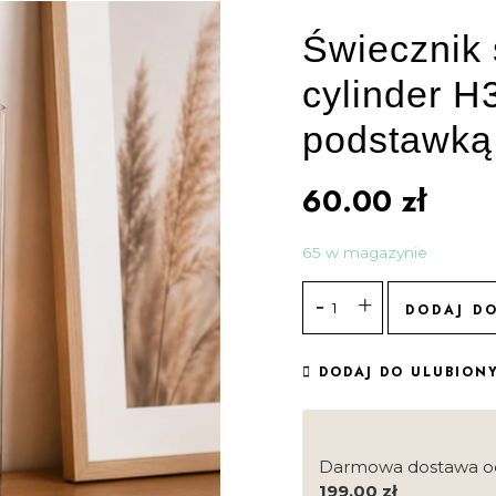
Świecznik
cylinder H
podstawką
60.00
zł
65 w magazynie
DODAJ D
DODAJ DO ULUBION
Darmowa dostawa o
199.00
zł