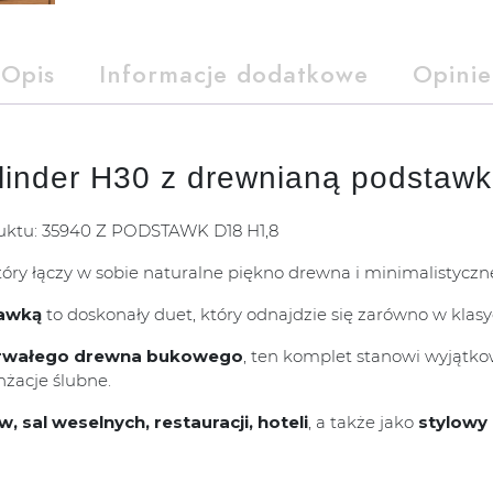
Opis
Informacje dodatkowe
Opinie
linder H30 z drewnianą podstaw
duktu: 35940 Z PODSTAWK D18 H1,8
który łączy w sobie naturalne piękno drewna i minimalistyczne
tawką
to doskonały duet, który odnajdzie się zarówno w klas
i trwałego drewna bukowego
, ten komplet stanowi wyjątko
anżacje ślubne.
, sal weselnych, restauracji, hoteli
, a także jako
stylowy