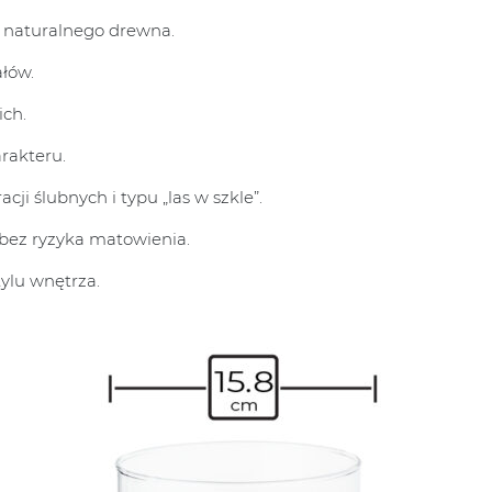
i naturalnego drewna.
ałów.
ich.
rakteru.
cji ślubnych i typu „las w szkle”.
bez ryzyka matowienia.
ylu wnętrza.