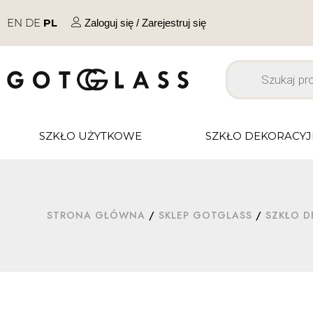
EN
DE
PL
Zaloguj się / Zarejestruj się
SZKŁO UŻYTKOWE
SZKŁO DEKORACY
STRONA GŁÓWNA
/
SKLEP GOTGLASS
/
SZKŁO D