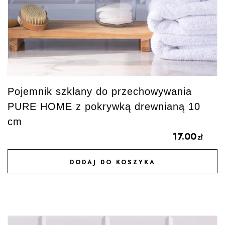
Pojemnik szklany do przechowywania
PURE HOME z pokrywką drewnianą 10
cm
17.00
zł
DODAJ DO KOSZYKA
DODAJ DO ULUBIONYCH