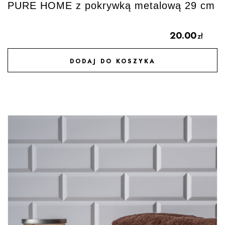
PURE HOME z pokrywką metalową 29 cm
20.00
zł
DODAJ DO KOSZYKA
DODAJ DO ULUBIONYCH