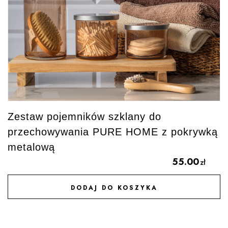
Zestaw pojemników szklany do
przechowywania PURE HOME z pokrywką
metalową
55.00
zł
DODAJ DO KOSZYKA
DODAJ DO ULUBIONYCH