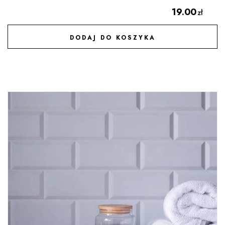
19.00
zł
DODAJ DO KOSZYKA
DODAJ DO ULUBIONYCH