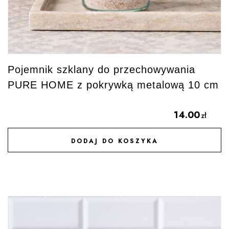
Pojemnik szklany do przechowywania
PURE HOME z pokrywką metalową 10 cm
14.00
zł
DODAJ DO KOSZYKA
DODAJ DO ULUBIONYCH