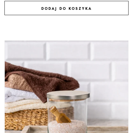
DODAJ DO KOSZYKA
DODAJ DO ULUBIONYCH