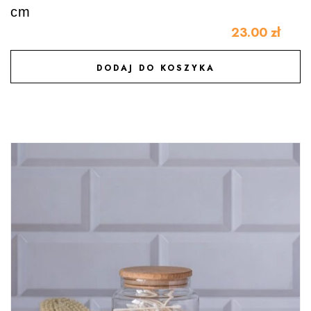
cm
23.00
zł
DODAJ DO KOSZYKA
DODAJ DO ULUBIONYCH