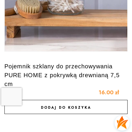
Pojemnik szklany do przechowywania
PURE HOME z pokrywką drewnianą 7,5
cm
16.00
zł
DODAJ DO KOSZYKA
DODAJ DO ULUBIONYCH