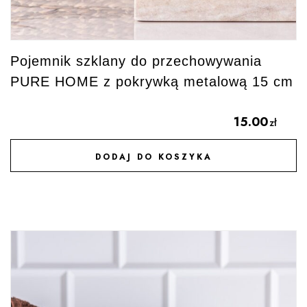
Pojemnik szklany do przechowywania
PURE HOME z pokrywką metalową 15 cm
15.00
zł
DODAJ DO KOSZYKA
DODAJ DO ULUBIONYCH