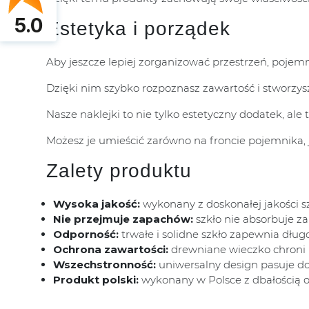
5.0
Estetyka i porządek
Aby jeszcze lepiej zorganizować przestrzeń, poje
Dzięki nim szybko rozpoznasz zawartość i stworzys
Nasze naklejki to nie tylko estetyczny dodatek, ale
Możesz je umieścić zarówno na froncie pojemnika, ja
Zalety produktu
Wysoka jakość:
wykonany z doskonałej jakości sz
Nie przejmuje zapachów:
szkło nie absorbuje z
Odporność:
trwałe i solidne szkło zapewnia dłu
Ochrona zawartości:
drewniane wieczko chroni 
Wszechstronność:
uniwersalny design pasuje do 
Produkt polski:
wykonany w Polsce z dbałością o