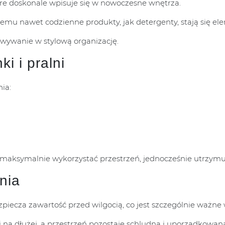
tóre doskonale wpisuje się w nowoczesne wnętrza.
czemu nawet codzienne produkty, jak detergenty, stają się 
owywanie w stylową organizację.
ki i pralni
ia:
 maksymalnie wykorzystać przestrzeń, jednocześnie utrzymuj
nia
iecza zawartość przed wilgocią, co jest szczególnie ważne w 
na dłużej, a przestrzeń pozostaje schludna i uporządkowan