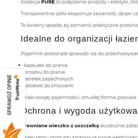
Kolekcja
PURE
to połączenie prostoty i estetyki, k
Transparentne szkło eksponuje zawartość, dzięki 
To świetny sposób, by zamienić praktyczne przech
Idealne do organizacji łazien
Pojemnik doskonale sprawdzi się do przechowywan
kapsułek do prania
proszku do prania
SPRAWDŹ OPINIE
perełek zapachowych
tabletek do zmywarki
Dzięki swojej pojemności i smukłej formie pozwala
Ochrona i wygoda użytkowa
Drewniane wieczko z uszczelką
skutecznie zabezp
Dzięki temu produkty zachowują swoje właściwości 