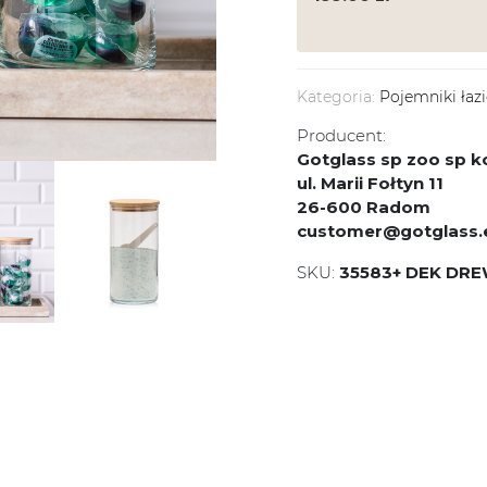
Kategoria:
Pojemniki łaz
Producent:
Gotglass sp zoo sp
ul. Marii Fołtyn 11
26-600 Radom
customer@gotglass.
SKU:
35583+ DEK DRE