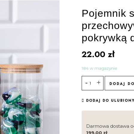
Pojemnik s
przechow
pokrywką 
22.00
zł
184 w magazynie
DODAJ D
DODAJ DO ULUBION
Darmowa dostawa o
199.00
zł