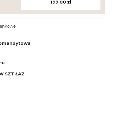
199.00
zł
ienkowe
 komandytowa
eu
W SZT ŁAZ