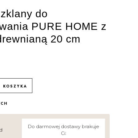
zklany do
ywania PURE HOME z
drewnianą 20 cm
O KOSZYKA
YCH
Do darmowej dostawy brakuje
d
Ci: