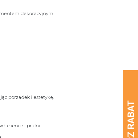
elementem dekoracyjnym.
ąc porządek i estetykę.
łazience i pralni.
a.