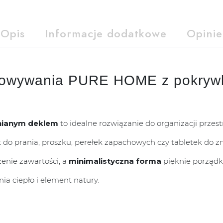
Opis
Informacje dodatkowe
Opinie
chowywania PURE HOME z pokryw
nianym deklem
to idealne rozwiązanie do organizacji przes
 do prania, proszku, perełek zapachowych czy tabletek do z
enie zawartości, a
minimalistyczna forma
pięknie porządk
a ciepło i element natury.