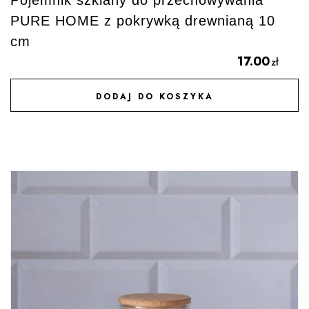
PURE HOME z pokrywką drewnianą 10
cm
17.00
zł
DODAJ DO KOSZYKA
DODAJ DO ULUBIONYCH