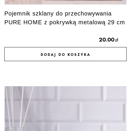
Pojemnik szklany do przechowywania
PURE HOME z pokrywką metalową 29 cm
20.00
zł
DODAJ DO KOSZYKA
DODAJ DO ULUBIONYCH