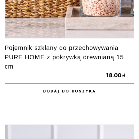
Pojemnik szklany do przechowywania
PURE HOME z pokrywką drewnianą 15
cm
18.00
zł
DODAJ DO KOSZYKA
DODAJ DO ULUBIONYCH