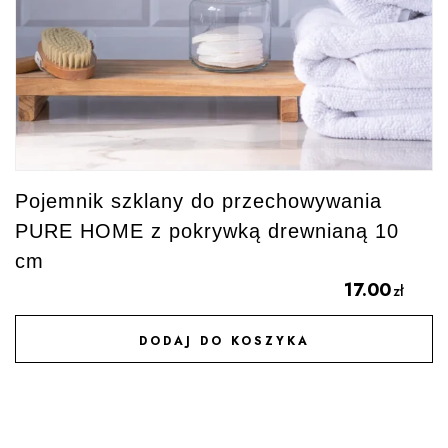
Pojemnik szklany do przechowywania
PURE HOME z pokrywką drewnianą 10
cm
17.00
zł
DODAJ DO KOSZYKA
DODAJ DO ULUBIONYCH