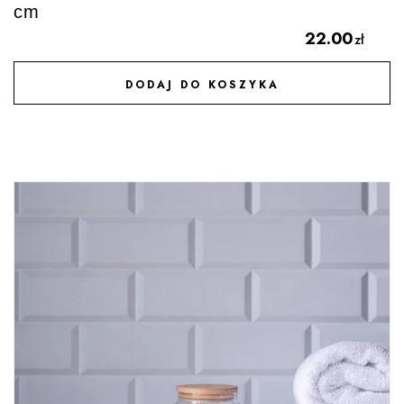
cm
22.00
zł
DODAJ DO KOSZYKA
DODAJ DO ULUBIONYCH