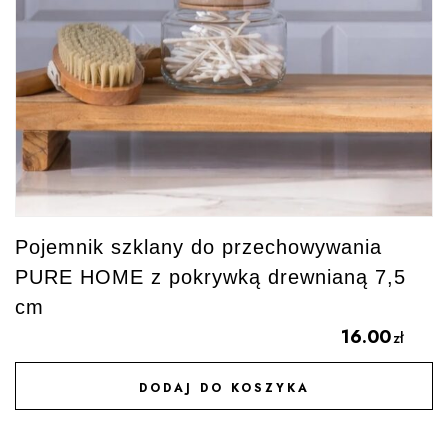
Pojemnik szklany do przechowywania
PURE HOME z pokrywką drewnianą 7,5
cm
16.00
zł
DODAJ DO KOSZYKA
DODAJ DO ULUBIONYCH