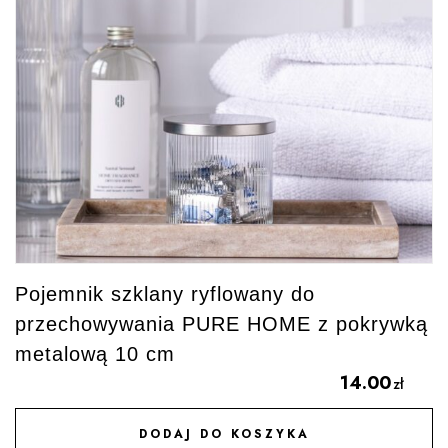
Pojemnik szklany ryflowany do
przechowywania PURE HOME z pokrywką
metalową 10 cm
14.00
zł
DODAJ DO KOSZYKA
DODAJ DO ULUBIONYCH