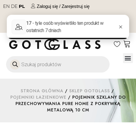
EN
DE
PL
Zaloguj się / Zarejestruj się
NA PREZENT
KONTAKT
Szkło
Szkł
Szkło do 
Ofert
STRONA GŁÓWNA
/
SKLEP GOTGLASS
/
POJEMNIKI ŁAZIENKOWE
/ POJEMNIK SZKLANY DO
PRZECHOWYWANIA PURE HOME Z POKRYWKĄ
METALOWĄ 10 CM