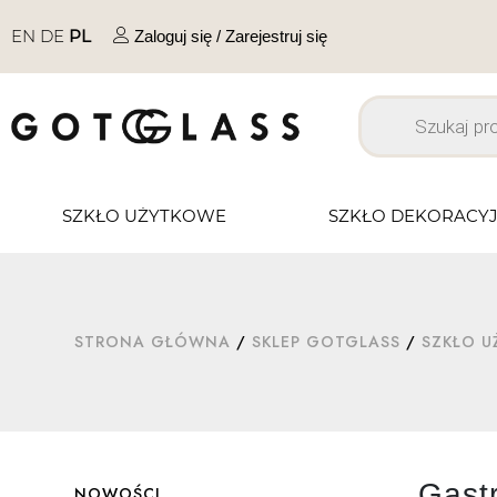
EN
DE
PL
Zaloguj się / Zarejestruj się
SZKŁO UŻYTKOWE
SZKŁO DEKORACY
STRONA GŁÓWNA
/
SKLEP GOTGLASS
/
SZKŁO 
Gast
NOWOŚCI