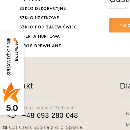
SZKŁO DEKORACYJNE
SZKŁO UŻYTKOWE
Nie 
SZKŁO POD ZALEW ŚWIEC
OFERTA HURTOWA
SPRAWDŹ OPINIE
DEKLE DREWNIANE
Kontakt
Dl
5.0
Masz pytania? Zadzwoń!
F
+48 693 280 048
M
Got Glass Spółka z o. o. Spółka