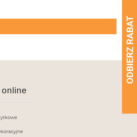
 online
żytkowe
ekoracyjne