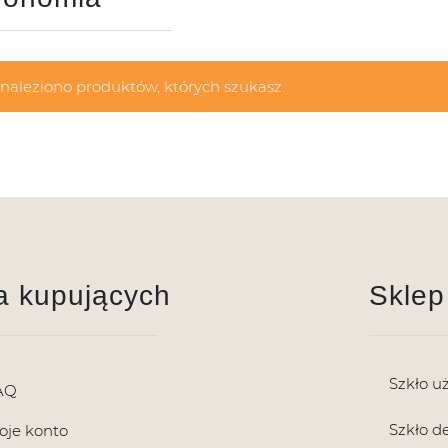
znaleziono produktów, których szukasz.
a kupujących
Sklep
Szkło u
AQ
Szkło d
oje konto