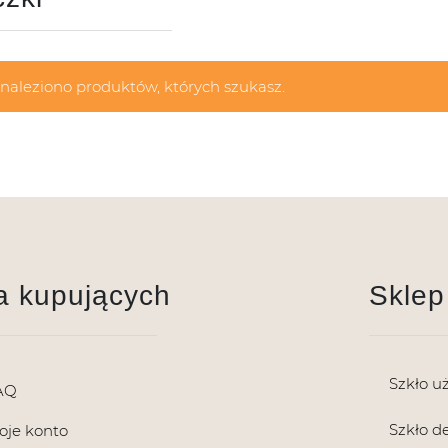
znaleziono produktów, których szukasz.
a kupujących
Sklep
Szkło u
AQ
Szkło d
oje konto