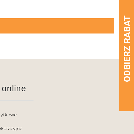
 online
żytkowe
ekoracyjne