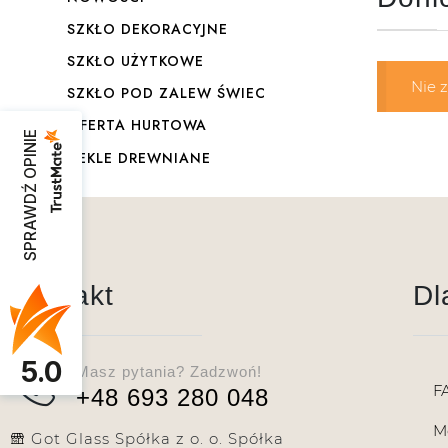
SZKŁO DEKORACYJNE
SZKŁO UŻYTKOWE
Nie 
SZKŁO POD ZALEW ŚWIEC
OFERTA HURTOWA
SPRAWDŹ OPINIE
DEKLE DREWNIANE
Kontakt
Dl
5.0
Masz pytania? Zadzwoń!
F
+48 693 280 048
M
Got Glass Spółka z o. o. Spółka