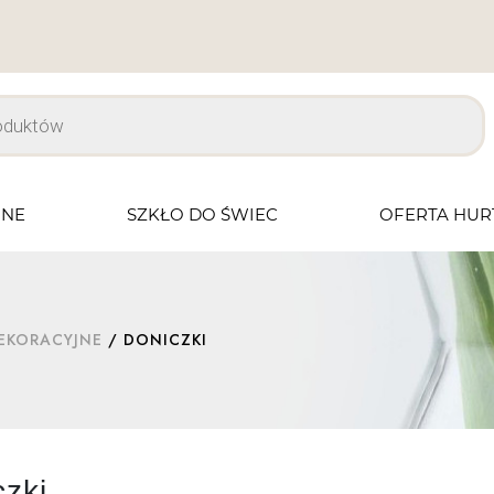
JNE
SZKŁO DO ŚWIEC
OFERTA HU
EKORACYJNE
/ DONICZKI
czki