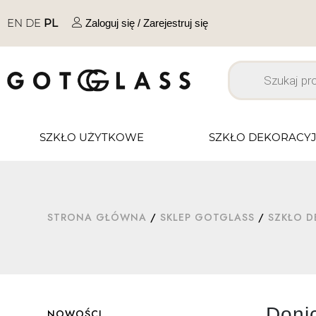
EN
DE
PL
Zaloguj się / Zarejestruj się
SZKŁO UŻYTKOWE
SZKŁO DEKORACY
STRONA GŁÓWNA
/
SKLEP GOTGLASS
/
SZKŁO D
Doni
NOWOŚCI