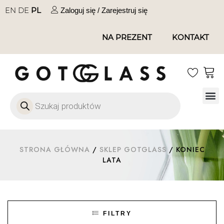
EN
DE
PL
Zaloguj się / Zarejestruj się
NA PREZENT
KONTAKT
Szkło
Szkł
Szkło do 
Ofert
STRONA GŁÓWNA
/
SKLEP GOTGLASS
/ KONIEC
LATA
FILTRY