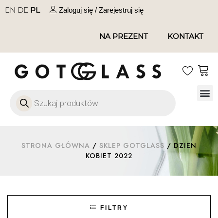
EN
DE
PL
Zaloguj się / Zarejestruj się
NA PREZENT
KONTAKT
Szkło
Szkł
Szkło do 
Ofert
STRONA GŁÓWNA
/
SKLEP GOTGLASS
/ DZIEN
KOBIET 2022
FILTRY