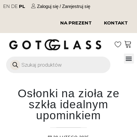
EN
DE
PL
Zaloguj się / Zarejestruj się
NA PREZENT
KONTAKT
Szkło
Szkł
Szkło do 
Ofert
Osłonki na zioła ze
szkła idealnym
upominkiem