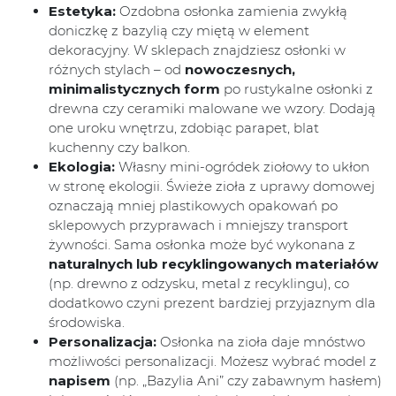
Estetyka:
Ozdobna osłonka zamienia zwykłą
doniczkę z bazylią czy miętą w element
dekoracyjny. W sklepach znajdziesz osłonki w
różnych stylach – od
nowoczesnych,
minimalistycznych form
po rustykalne osłonki z
drewna czy ceramiki malowane we wzory. Dodają
one uroku wnętrzu, zdobiąc parapet, blat
kuchenny czy balkon.
Ekologia:
Własny mini-ogródek ziołowy to ukłon
w stronę ekologii. Świeże zioła z uprawy domowej
oznaczają mniej plastikowych opakowań po
sklepowych przyprawach i mniejszy transport
żywności. Sama osłonka może być wykonana z
naturalnych lub recyklingowanych materiałów
(np. drewno z odzysku, metal z recyklingu), co
dodatkowo czyni prezent bardziej przyjaznym dla
środowiska.
Personalizacja:
Osłonka na zioła daje mnóstwo
możliwości personalizacji. Możesz wybrać model z
napisem
(np. „Bazylia Ani” czy zabawnym hasłem)