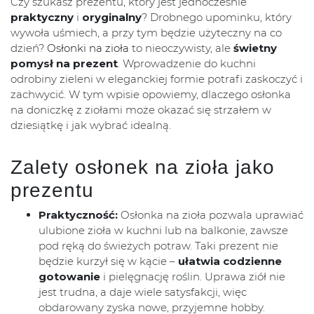
Czy szukasz prezentu, który jest jednocześnie
praktyczny
i
oryginalny
? Drobnego upominku, który
wywoła uśmiech, a przy tym będzie użyteczny na co
dzień?
Osłonki na zioła
to nieoczywisty, ale
świetny
pomysł na prezent
. Wprowadzenie do kuchni
odrobiny zieleni w eleganckiej formie potrafi zaskoczyć i
zachwycić. W tym wpisie opowiemy, dlaczego osłonka
na doniczkę z ziołami może okazać się strzałem w
dziesiątkę i jak wybrać idealną.
Zalety osłonek na zioła jako
prezentu
Praktyczność:
Osłonka na zioła pozwala uprawiać
ulubione zioła w kuchni lub na balkonie, zawsze
pod ręką do świeżych potraw. Taki prezent nie
będzie kurzył się w kącie –
ułatwia codzienne
gotowanie
i pielęgnację roślin. Uprawa ziół nie
jest trudna, a daje wiele satysfakcji, więc
obdarowany zyska nowe, przyjemne hobby.