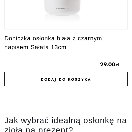
Doniczka osłonka biała z czarnym
napisem Sałata 13cm
29.00
zł
DODAJ DO KOSZYKA
DODAJ DO ULUBIONYCH
Jak wybrać idealną osłonkę na
zioła na prezent?