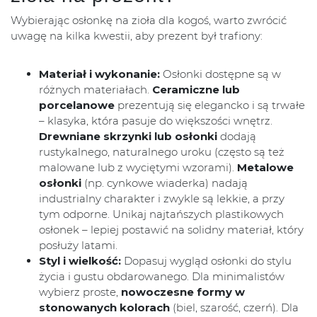
Wybierając osłonkę na zioła dla kogoś, warto zwrócić
uwagę na kilka kwestii, aby prezent był trafiony:
Materiał i wykonanie:
Osłonki dostępne są w
różnych materiałach.
Ceramiczne lub
porcelanowe
prezentują się elegancko i są trwałe
– klasyka, która pasuje do większości wnętrz.
Drewniane skrzynki lub osłonki
dodają
rustykalnego, naturalnego uroku (często są też
malowane lub z wyciętymi wzorami).
Metalowe
osłonki
(np. cynkowe wiaderka) nadają
industrialny charakter i zwykle są lekkie, a przy
tym odporne. Unikaj najtańszych plastikowych
osłonek – lepiej postawić na solidny materiał, który
posłuży latami.
Styl i wielkość:
Dopasuj wygląd osłonki do stylu
życia i gustu obdarowanego. Dla minimalistów
wybierz proste,
nowoczesne formy w
stonowanych kolorach
(biel, szarość, czerń). Dla