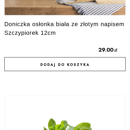
Doniczka osłonka biała ze złotym napisem
Szczypiorek 12cm
29.00
zł
DODAJ DO KOSZYKA
DODAJ DO ULUBIONYCH