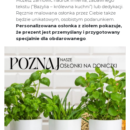
Możesz zamówić nadruk imienia, zabawnego
tekstu (“Bazylia – królewna kuchni”) lub dedykacji.
Ręcznie malowana osłonka przez Ciebie także
będzie unikatowym, osobistym podarunkiem.
Personalizowana osłonka z ziołem pokazuje,
że prezent jest przemyślany i przygotowany
specjalnie dla obdarowanego
.