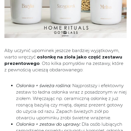
Aby uczynić upominek jeszcze bardziej wyjątkowym,
warto wręczyć
osłonkę na zioła jako część zestawu
prezentowego
. Oto kilka pomysłów na zestawy, które
z pewnością ucieszą obdarowanego:
Osłonka + świeża roślina:
Najprostszy i efektowny
zestaw to ładna osłonka wraz z posadzonym w niej
ziołem. Wręczając np. ceramiczną osłonkę z już
rosnącą bazylią czy miętą, dajesz prezent gotowy
do użycia od razu. Zapach świeżych ziół po
otwarciu upominku zrobi świetne wrażenie.
Osłonka + zestaw do uprawy:
Dla osób lubiących
samodzielne projekty przygotuj komplet: osłonka,