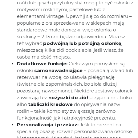
osób lubiących przytulny styl mogą to być osłonki z
motywami roślinnymi, pastelowe lub z
elementami vintage. Upewnij się co do rozmiaru –
popularne zioła sprzedawane w sklepach mają
standardowe małe doniczki, więc osłonka o
średnicy ~12-15 cm będzie odpowiednia. Możesz
też wybrać
podwójną lub potrójną osłonkę
,
mieszczącą kilka ziół obok siebie, jeśli wiesz, że
osoba ma dość miejsca.
Dodatkowe funkcje:
Ciekawym pomysłem są
osłonki
samonawadniające
– posiadają wkład lub
rezerwuar na wodę, co ułatwia pielęgnację
(świetne dla zapominalskich, bo zioła dłużej
pozostaną nawodnione). Niektóre zestawy osłonek
zawierają też
nożyczki do ziół
przypinane z boku
albo
tabliczki kredowe
do opisywania nazw
roślin – takie komplety zwiększają zarówno
funkcjonalność, jak i atrakcyjność prezentu.
Personalizacja i przekaz:
Jeśli to prezent na
specjalną okazję, rozważ personalizowaną osłonkę.