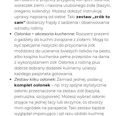
woreczek ziemi i nasiona ulubionego zioła (bazylii,
oregano, kolendry). Możesz dołożyć instrukcję
uprawy napisaną od siebie. Taki
zestaw „zrób to
sam”
dostarczy frajdy z sadzenia i obserwowania
wzrostu rośliny.
Osłonka + akcesoria kuchenne:
Rozszerz prezent
o gadżety do kuchni związane z ziołami. Mogą to
być specjalne nożyczki do przycinania ziół,
moździerz do ucierania świeżych listków na pesto,
albo książka kucharska pełna przepisów na dania
z wykorzystaniem ziół. Osłonka z rośliną plus
dobrze dobrany dodatek kulinarny ucieszy
każdego pasjonata gotowania.
Zestaw kilku osłonek:
Zamiast jednej, podaruj
komplet osłonek
– np. trzy spójne stylistycznie
osłonki przeznaczone na zestaw ziół (bazylia,
pietruszka, szczypiorek). Możesz wybrać osłonki
stojące na jednej tacy lub skrzynce, co stworzy
mini-ogródek na parapecie. Taki zestaw będzie
wyglądał imponująco i od razu ozdobi kuchnię