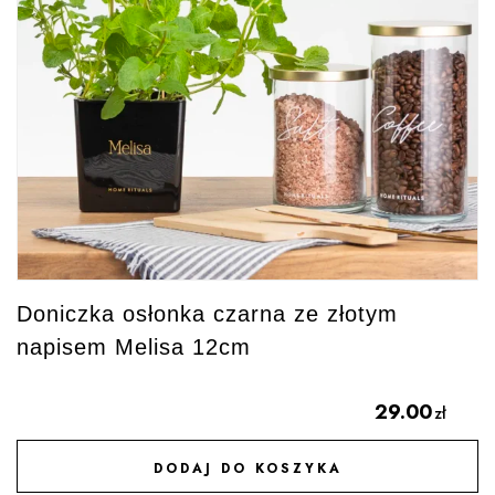
Doniczka osłonka czarna ze złotym
napisem Melisa 12cm
29.00
zł
DODAJ DO KOSZYKA
DODAJ DO ULUBIONYCH