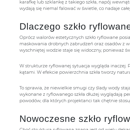
karafkę lub szklankę z takiego szkła, napój wewną
wydają się niemal falować w świetle, co nadaje cał
Dlaczego szkło ryflowan
Oprócz walorów estetycznych szkło ryflowane posia
maskowania drobnych zabrudzeń oraz osadów z wod
wyschniętej wodzie staje się widoczny, ponieważ św
W strukturze ryflowanej sytuacja wygląda inaczej.
kątami. W efekcie powierzchnia szkła tworzy natura
To sprawia, że niewielkie smugi czy ślady wody sta
wykonane z ryflowanego szkła dłużej wyglądają per
powodów, dla których projektanci tak chętnie stos
Nowoczesne szkło ryflo
Choć struktura ryflowana znana jest od wielu deka