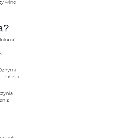
zy wino
a?
dolność
.
różnymi
onałości.
czynia
en z
zaczęli