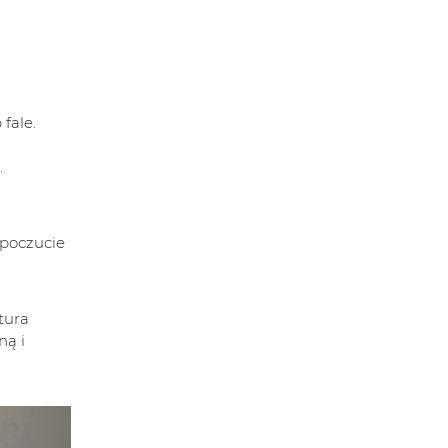
fale.
.
 poczucie
.
tura
ną i