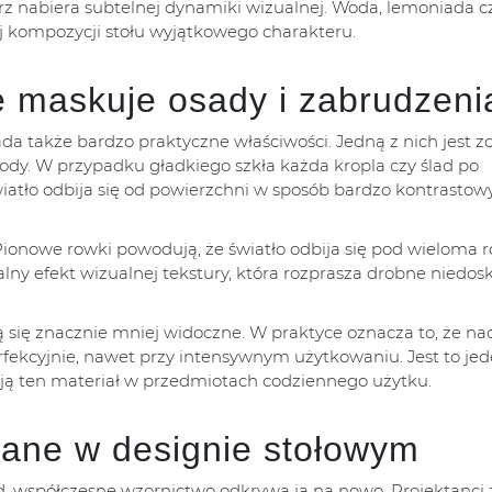
trz nabiera subtelnej dynamiki wizualnej. Woda, lemoniada c
ej kompozycji stołu wyjątkowego charakteru.
e maskuje osady i zabrudzeni
da także bardzo praktyczne właściwości. Jedną z nich jest z
y. W przypadku gładkiego szkła każda kropla czy ślad po
iatło odbija się od powierzchni w sposób bardzo kontrastowy
 Pionowe rowki powodują, że światło odbija się pod wieloma 
lny efekt wizualnej tekstury, która rozprasza drobne niedosk
ją się znacznie mniej widoczne. W praktyce oznacza to, że na
fekcyjnie, nawet przy intensywnym użytkowaniu. Jest to jed
ują ten materiał w przedmiotach codziennego użytku.
wane w designie stołowym
d, współczesne wzornictwo odkrywa ją na nowo. Projektanci 