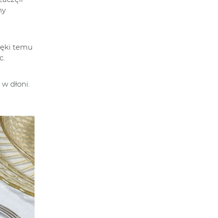
ny
ięki temu
c.
 w dłoni.