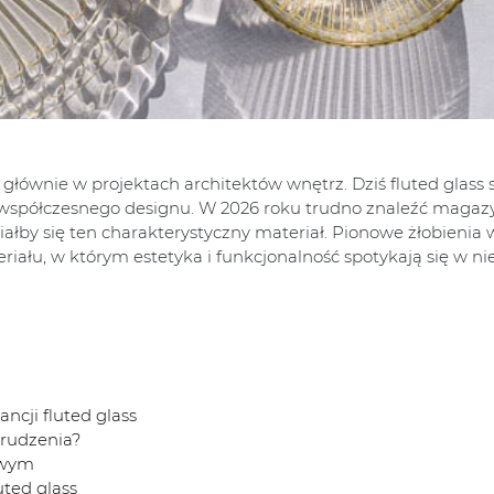
 głównie w projektach architektów wnętrz. Dziś fluted glass s
współczesnego designu. W 2026 roku trudno znaleźć magaz
iałby się ten charakterystyczny materiał. Pionowe żłobienia 
eriału, w którym estetyka i funkcjonalność spotykają się w n
ncji fluted glass
brudzenia?
owym
uted glass