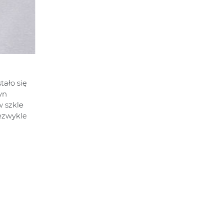
tało się
yn
w szkle
iezwykle