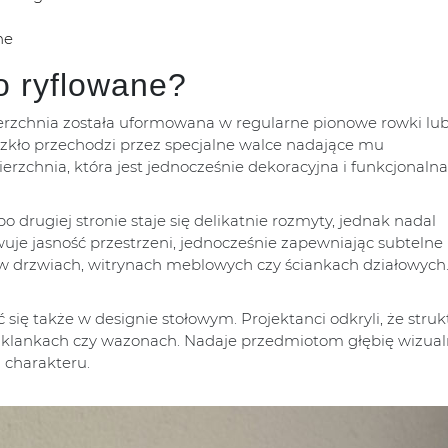
ne
o ryflowane?
ierzchnia została uformowana w regularne pionowe rowki lub 
 szkło przechodzi przez specjalne walce nadające mu
rzchnia, która jest jednocześnie dekoracyjna i funkcjonalna
o drugiej stronie staje się delikatnie rozmyty, jednak nadal
wuje jasność przestrzeni, jednocześnie zapewniając subtelne
 w drzwiach, witrynach meblowych czy ściankach działowych
 się także w designie stołowym. Projektanci odkryli, że struk
szklankach czy wazonach. Nadaje przedmiotom głębię wizual
 charakteru.