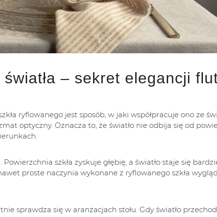
wiatła – sekret elegancji flu
ła ryflowanego jest sposób, w jaki współpracuje ono ze św
zmat optyczny. Oznacza to, że światło nie odbija się od powi
kierunkach.
 Powierzchnia szkła zyskuje głębię, a światło staje się bardzi
e nawet proste naczynia wykonane z ryflowanego szkła wyglą
etnie sprawdza się w aranżacjach stołu. Gdy światło przechod