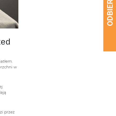
ted
iatłem.
erzchni w
ej
dają
zi przez