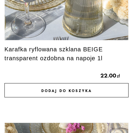
Karafka ryflowana szklana BEIGE
transparent ozdobna na napoje 1l
22.00
zł
DODAJ DO KOSZYKA
DODAJ DO ULUBIONYCH