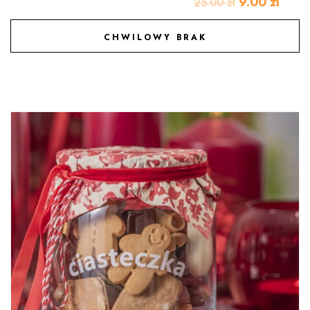
9.00
zł
25.00
zł
CHWILOWY BRAK
DODAJ DO ULUBIONYCH