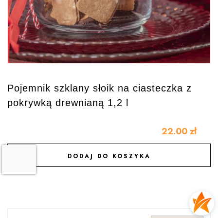
Pojemnik szklany słoik na ciasteczka z
pokrywką drewnianą 1,2 l
22.00
zł
DODAJ DO KOSZYKA
DODAJ DO ULUBIONYCH