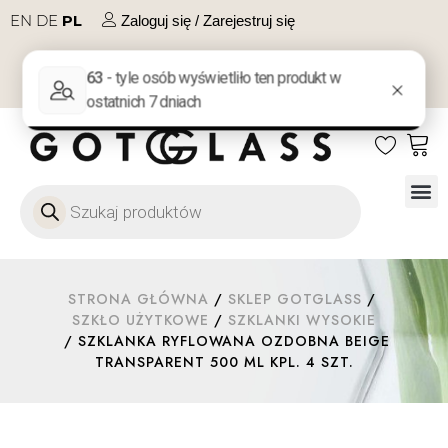
EN
DE
PL
Zaloguj się / Zarejestruj się
NA PREZENT
KONTAKT
Szkło
Szkł
Szkło do 
Ofert
STRONA GŁÓWNA
/
SKLEP GOTGLASS
/
SZKŁO UŻYTKOWE
/
SZKLANKI WYSOKIE
/ SZKLANKA RYFLOWANA OZDOBNA BEIGE
TRANSPARENT 500 ML KPL. 4 SZT.