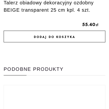
Talerz obiadowy dekoracyjny ozdobny
BEIGE transparent 25 cm kpl. 4 szt.
55.40
zł
DODAJ DO KOSZYKA
DODAJ DO ULUBIONYCH
PODOBNE PRODUKTY