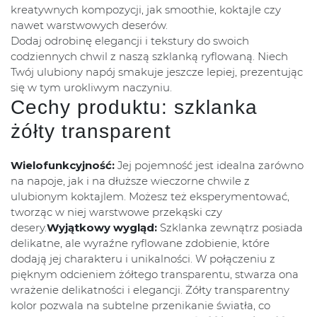
kreatywnych kompozycji, jak smoothie, koktajle czy
nawet warstwowych deserów.
Dodaj odrobinę elegancji i tekstury do swoich
codziennych chwil z naszą szklanką ryflowaną. Niech
Twój ulubiony napój smakuje jeszcze lepiej, prezentując
się w tym urokliwym naczyniu.
Cechy produktu: szklanka
żółty transparent
Wielofunkcyjność:
Jej pojemność jest idealna zarówno
na napoje, jak i na dłuższe wieczorne chwile z
ulubionym koktajlem. Możesz też eksperymentować,
tworząc w niej warstwowe przekąski czy
desery.
Wyjątkowy wygląd:
Szklanka zewnątrz posiada
delikatne, ale wyraźne ryflowane zdobienie, które
dodają jej charakteru i unikalności. W połączeniu z
pięknym odcieniem żółtego transparentu, stwarza ona
wrażenie delikatności i elegancji. Żółty transparentny
kolor pozwala na subtelne przenikanie światła, co