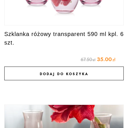
Szklanka różowy transparent 590 ml kpl. 6
szt.
35.00
67.50
zł
zł
DODAJ DO KOSZYKA
DODAJ DO ULUBIONYCH