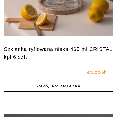
Szklanka ryflowana niska 465 ml CRISTAL
kpl 6 szt.
42.00
zł
DODAJ DO KOSZYKA
DODAJ DO ULUBIONYCH