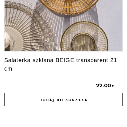
Salaterka szklana BEIGE transparent 21
cm
22.00
zł
DODAJ DO KOSZYKA
DODAJ DO ULUBIONYCH