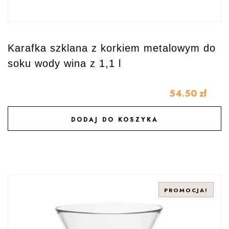
Karafka szklana z korkiem metalowym do
soku wody wina z 1,1 l
54.50
zł
DODAJ DO KOSZYKA
DODAJ DO ULUBIONYCH
PROMOCJA!