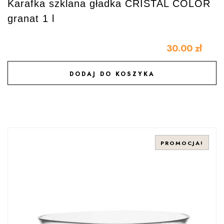
Karafka szklana gładka CRISTAL COLOR
granat 1 l
30.00
zł
DODAJ DO KOSZYKA
DODAJ DO ULUBIONYCH
PROMOCJA!