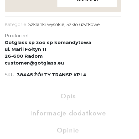
Kategorie:
Szklanki wysokie
,
Szkło użytkowe
Producent:
Gotglass sp zoo sp komandytowa
ul. Marii Fołtyn 11
26-600 Radom
customer@gotglass.eu
SKU:
38445 ŻÓŁTY TRANSP KPL4
Opis
Informacje dodatkowe
Opinie