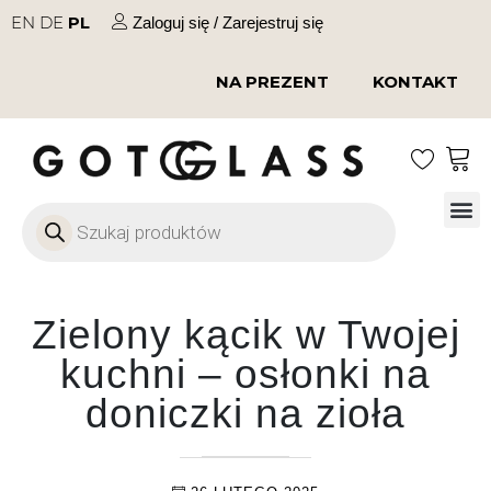
EN
DE
PL
Zaloguj się / Zarejestruj się
NA PREZENT
KONTAKT
Szkło
Szkł
Szkło do 
Ofert
Zielony kącik w Twojej
kuchni – osłonki na
doniczki na zioła