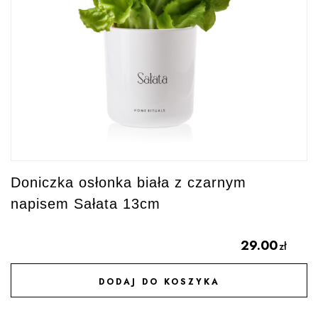
Doniczka osłonka biała z czarnym
napisem Sałata 13cm
29.00
zł
DODAJ DO KOSZYKA
DODAJ DO ULUBIONYCH