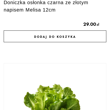
Doniczka osłonka czarna ze złotym
napisem Melisa 12cm
29.00
zł
DODAJ DO KOSZYKA
DODAJ DO ULUBIONYCH