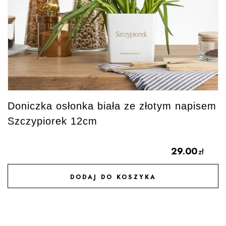
Doniczka osłonka biała ze złotym napisem
Szczypiorek 12cm
29.00
zł
DODAJ DO KOSZYKA
DODAJ DO ULUBIONYCH