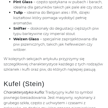
Pint Glass
– często spotykana w pubach i barach,
idealna dla gatunków takich jak pale ale czy stout.
Tulip
– idealna do Belgian ales i IPA, dzięki
kształtowi który pomaga wydobyć pełnię
aromatów.
Snifter
– doskonały do degustacji cięższych piw
typu barleywine czy imperial stout.
Weizen Glass
– specjalnie zaprojektowana dla
piw pszenicznych, takich jak hefeweizen czy
witbier.
W kolejnych sekcjach artykułu przyjrzymy się
szczegółowiej charakterystyce każdego z tych rodzajów
szklanek i kufli oraz piw, do których najlepiej pasują.
Kufel (Stein)
Charakterystyka kufla:
Tradycyjny kufel to symbol
piwnego biesiadowania. Jest masywny, wykonany z
grubego szkła, często z uchwytem i czasami z