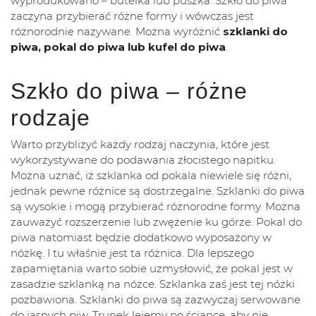
wyprodukowano – butelka lub puszka. Szkło do piwa
zaczyna przybierać różne formy i wówczas jest
różnorodnie nazywane. Można wyróżnić
szklanki do
piwa, pokal do piwa lub kufel do piwa
.
Szkło do piwa – różne
rodzaje
Warto przybliżyć każdy rodzaj naczynia, które jest
wykorzystywane do podawania złocistego napitku.
Można uznać, iż szklanka od pokala niewiele się różni,
jednak pewne różnice są dostrzegalne. Szklanki do piwa
są wysokie i mogą przybierać różnorodne formy. Można
zauważyć rozszerzenie lub zwężenie ku górze. Pokal do
piwa natomiast będzie dodatkowo wyposażony w
nóżkę. I tu właśnie jest ta różnica. Dla lepszego
zapamiętania warto sobie uzmysłowić, że pokal jest w
zasadzie szklanką na nóżce. Szklanka zaś jest tej nóżki
pozbawiona. Szklanki do piwa są zazwyczaj serwowane
do jasnych piw. Trunek lejemy po ściance, aby nie