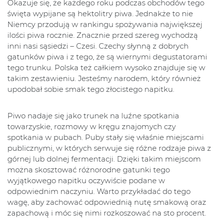
Okazuje się, że każdego roku podczas obchodów tego
święta wypijane są hektolitry piwa. Jednakże to nie
Niemcy przodują w rankingu spożywania największej
ilości piwa rocznie. Znacznie przed szereg wychodzą
inni nasi sąsiedzi – Czesi. Czechy słynną z dobrych
gatunków piwa i z tego, że są wiernymi degustatorami
tego trunku. Polska też całkiem wysoko znajduje się w
takim zestawieniu. Jesteśmy narodem, który również
upodobał sobie smak tego złocistego napitku.
Piwo nadaje się jako trunek na luźne spotkania
towarzyskie, rozmowy w kręgu znajomych czy
spotkania w pubach. Puby stały się właśnie miejscami
publicznymi, w których serwuje się różne rodzaje piwa z
górnej lub dolnej fermentacji. Dzięki takim miejscom
można skosztować różnorodne gatunki tego
wyjątkowego napitku oczywiście podane w
odpowiednim naczyniu. Warto przykładać do tego
wagę, aby zachować odpowiednią nutę smakową oraz
zapachową i móc się nimi rozkoszować na sto procent.