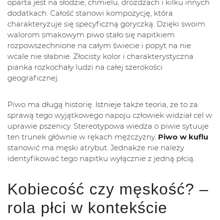
oparta jest na słodzie, chmielu, drożdżach i kilku innych
dodatkach. Całość stanowi kompozycję, która
charakteryzuje się specyficzną goryczką. Dzięki swoim
walorom smakowym piwo stało się napitkiem
rozpowszechnione na całym świecie i popyt na nie
wcale nie słabnie. Złocisty kolor i charakterystyczna
pianka rozkochały ludzi na całej szerokości
geograficznej.
Piwo ma długą historię. Istnieje także teoria, że to za
sprawą tego wyjątkowego napoju człowiek widział cel w
uprawie pszenicy. Stereotypowa wiedza o piwie sytuuje
ten trunek głównie w rękach mężczyzny.
Piwo w kuflu
stanowić ma męski atrybut. Jednakże nie należy
identyfikować tego napitku wyłącznie z jedną płcią.
Kobiecość czy męskość? –
rola płci w kontekście