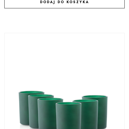
DODAJ DO KOSZYKA
DODAJ DO ULUBIONYCH