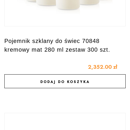
Pojemnik szklany do świec 70848
kremowy mat 280 ml zestaw 300 szt.
2,352.00
zł
DODAJ DO KOSZYKA
DODAJ DO ULUBIONYCH