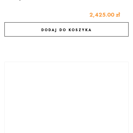
2,425.00
zł
DODAJ DO KOSZYKA
DODAJ DO ULUBIONYCH