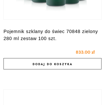
Pojemnik szklany do świec 70848 zielony
280 ml zestaw 100 szt.
833.00
zł
DODAJ DO KOSZYKA
DODAJ DO ULUBIONYCH