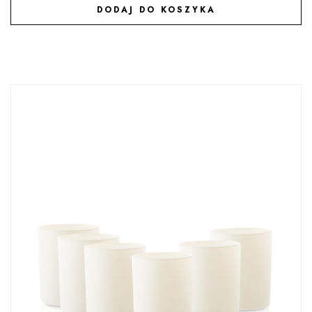
DODAJ DO KOSZYKA
DODAJ DO ULUBIONYCH