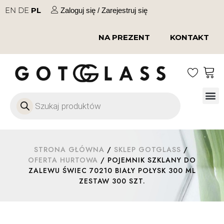
EN
DE
PL
Zaloguj się / Zarejestruj się
NA PREZENT
KONTAKT
Szkło
Szkł
Szkło do 
Ofert
STRONA GŁÓWNA
/
SKLEP GOTGLASS
/
OFERTA HURTOWA
/ POJEMNIK SZKLANY DO
ZALEWU ŚWIEC 70210 BIAŁY POŁYSK 300 ML
ZESTAW 300 SZT.