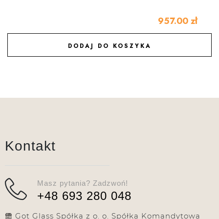
957.00
zł
DODAJ DO KOSZYKA
DODAJ DO ULUBIONYCH
Kontakt
Masz pytania? Zadzwoń!
+48 693 280 048
Got Glass Spółka z o. o. Spółka Komandytowa