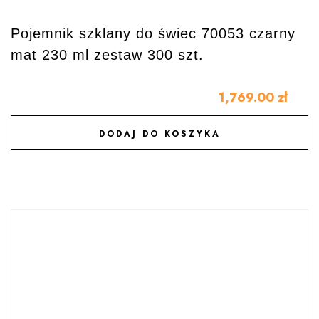
Pojemnik szklany do świec 70053 czarny
mat 230 ml zestaw 300 szt.
1,769.00
zł
DODAJ DO KOSZYKA
DODAJ DO ULUBIONYCH