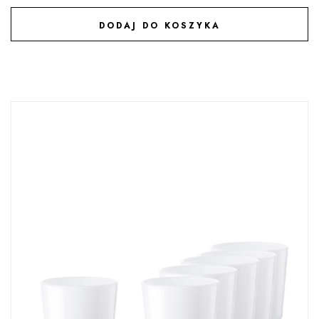
DODAJ DO KOSZYKA
DODAJ DO ULUBIONYCH