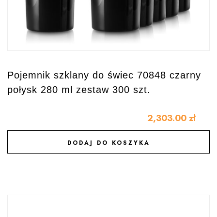
Pojemnik szklany do świec 70848 czarny
połysk 280 ml zestaw 300 szt.
2,303.00
zł
DODAJ DO KOSZYKA
DODAJ DO ULUBIONYCH