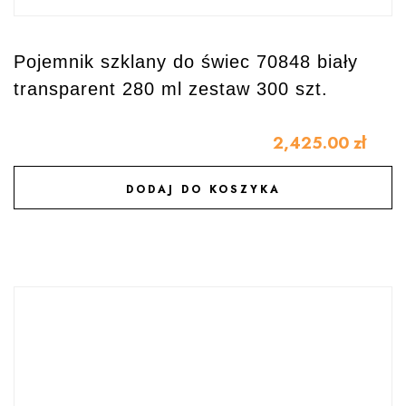
Pojemnik szklany do świec 70848 biały
transparent 280 ml zestaw 300 szt.
2,425.00
zł
DODAJ DO KOSZYKA
DODAJ DO ULUBIONYCH