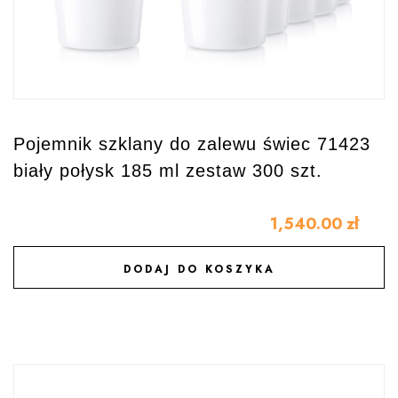
Pojemnik szklany do zalewu świec 71423
biały połysk 185 ml zestaw 300 szt.
1,540.00
zł
DODAJ DO KOSZYKA
DODAJ DO ULUBIONYCH