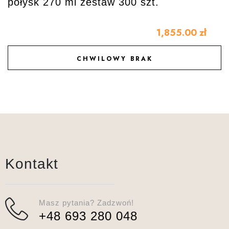
połysk 270 ml zestaw 300 szt.
1,855.00
zł
CHWILOWY BRAK
DODAJ DO ULUBIONYCH
Kontakt
Masz pytania? Zadzwoń!
+48 693 280 048