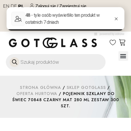
EN
DE
PL
Zaloguj się / Zarejestruj się
NA PREZENT
KONTAKT
Szkło
Szkł
Szkło do 
Ofert
STRONA GŁÓWNA
/
SKLEP GOTGLASS
/
OFERTA HURTOWA
/ POJEMNIK SZKLANY DO
ŚWIEC 70848 CZARNY MAT 280 ML ZESTAW 300
SZT.