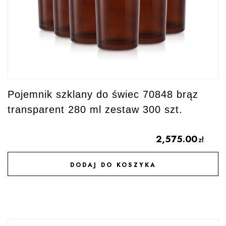
Pojemnik szklany do świec 70848 brąz
transparent 280 ml zestaw 300 szt.
2,575.00
zł
DODAJ DO KOSZYKA
DODAJ DO ULUBIONYCH