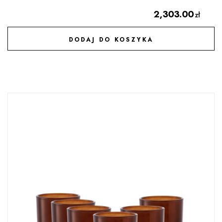
2,303.00
zł
DODAJ DO KOSZYKA
DODAJ DO ULUBIONYCH