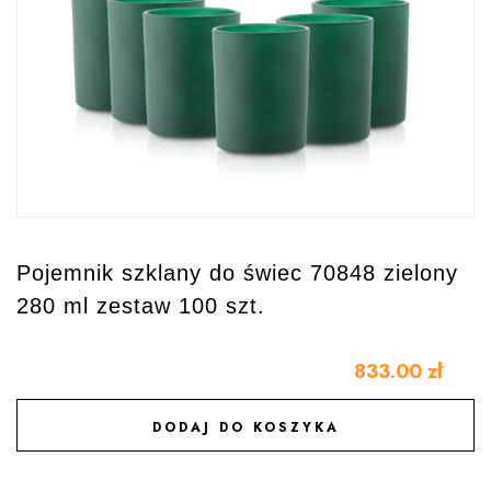
Pojemnik szklany do świec 70848 zielony
280 ml zestaw 100 szt.
833.00
zł
DODAJ DO KOSZYKA
DODAJ DO ULUBIONYCH