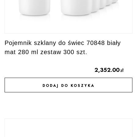
Pojemnik szklany do świec 70848 biały
mat 280 ml zestaw 300 szt.
2,352.00
zł
DODAJ DO KOSZYKA
DODAJ DO ULUBIONYCH