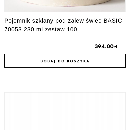
Pojemnik szklany pod zalew świec BASIC
70053 230 ml zestaw 100
394.00
zł
DODAJ DO KOSZYKA
DODAJ DO ULUBIONYCH