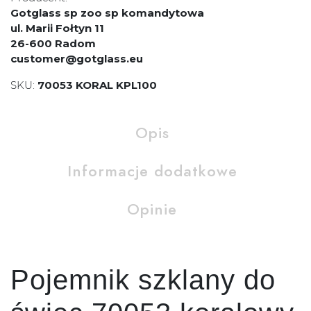
Gotglass sp zoo sp komandytowa
ul. Marii Fołtyn 11
26-600 Radom
customer@gotglass.eu
SKU:
70053 KORAL KPL100
Opis
Informacje dodatkowe
Opinie
Pojemnik szklany do