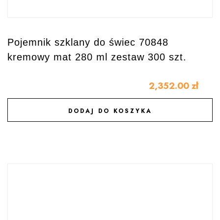
Pojemnik szklany do świec 70848
kremowy mat 280 ml zestaw 300 szt.
2,352.00
zł
DODAJ DO KOSZYKA
DODAJ DO ULUBIONYCH