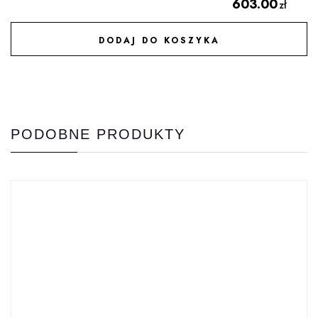
603.00
zł
DODAJ DO KOSZYKA
DODAJ DO ULUBIONYCH
PODOBNE PRODUKTY