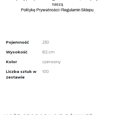
naszą
.
Politykę Prywatności
i
Regulamin Sklepu
Pojemność
230
Wysokość
8,5 cm
Kolor
czerwony
Liczba sztuk w
100
zestawie