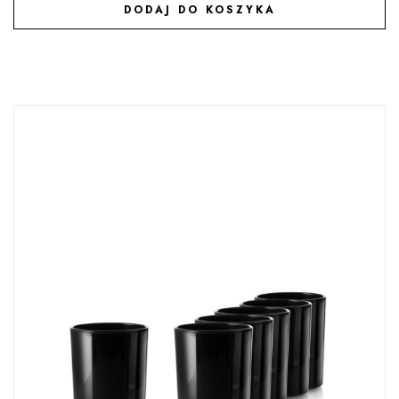
DODAJ DO KOSZYKA
DODAJ DO ULUBIONYCH