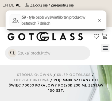
EN
DE
PL
Zaloguj się / Zarejestruj się
NA PREZENT
KONTAKT
Szkło
Szkł
Szkło do 
Ofert
STRONA GŁÓWNA
/
SKLEP GOTGLASS
/
OFERTA HURTOWA
/ POJEMNIK SZKLANY DO
ŚWIEC 70053 KORALOWY POŁYSK 230 ML ZESTAW
100 SZT.