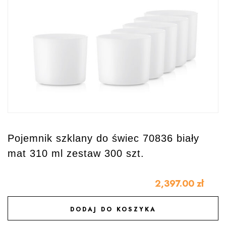
Pojemnik szklany do świec 70836 biały
mat 310 ml zestaw 300 szt.
2,397.00
zł
DODAJ DO KOSZYKA
DODAJ DO ULUBIONYCH