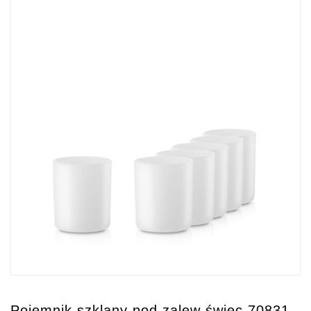
Pojemnik szklany pod zalew świec 70831