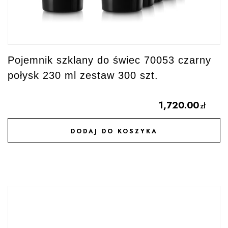
Pojemnik szklany do świec 70053 czarny
połysk 230 ml zestaw 300 szt.
1,720.00
zł
DODAJ DO KOSZYKA
DODAJ DO ULUBIONYCH