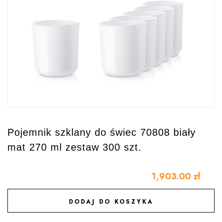
Pojemnik szklany do świec 70808 biały
mat 270 ml zestaw 300 szt.
1,903.00
zł
DODAJ DO KOSZYKA
DODAJ DO ULUBIONYCH