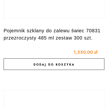
Pojemnik szklany do zalewu świec 70831
przezroczysty 485 ml zestaw 300 szt.
1,550.00
zł
DODAJ DO KOSZYKA
DODAJ DO ULUBIONYCH