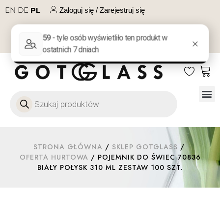
EN
DE
PL
Zaloguj się / Zarejestruj się
NA PREZENT
KONTAKT
Szkło
Szkł
Szkło do 
Ofert
STRONA GŁÓWNA
/
SKLEP GOTGLASS
/
OFERTA HURTOWA
/ POJEMNIK DO ŚWIEC 70836
BIAŁY POŁYSK 310 ML ZESTAW 100 SZT.