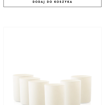
DODAJ DO KOSZYKA
DODAJ DO ULUBIONYCH