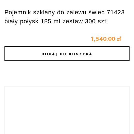
Pojemnik szklany do zalewu świec 71423
biały połysk 185 ml zestaw 300 szt.
1,540.00
zł
DODAJ DO KOSZYKA
DODAJ DO ULUBIONYCH