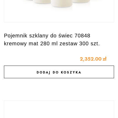
Pojemnik szklany do świec 70848
kremowy mat 280 ml zestaw 300 szt.
2,352.00
zł
DODAJ DO KOSZYKA
DODAJ DO ULUBIONYCH