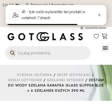
EN
DE
PL
Zaloguj się / Zarejestruj się
NA PREZENT
KONTAKT
Szkło
Szkł
Szkło do 
Ofert
STRONA GŁÓWNA
/
SKLEP GOTGLASS
/
SZKŁO UŻYTKOWE
/
SZKLANKI WYSOKIE
/ ZESTAW
DO WODY SZKLANA KARAFKA GLASS SLIPPER BLUE
+ 6 SZKLANEK DUŻYCH 590 ML