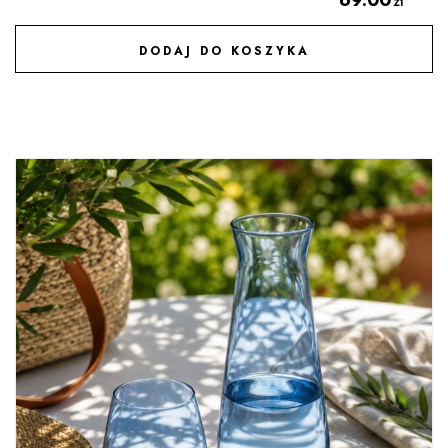
zł
DODAJ DO KOSZYKA
DODAJ DO ULUBIONYCH