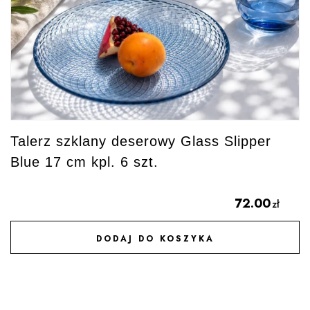
Talerz szklany deserowy Glass Slipper
Blue 17 cm kpl. 6 szt.
72.00
zł
DODAJ DO KOSZYKA
DODAJ DO ULUBIONYCH