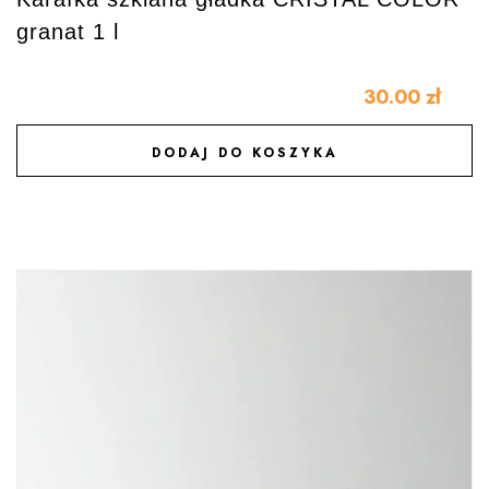
granat 1 l
30.00
zł
DODAJ DO KOSZYKA
DODAJ DO ULUBIONYCH