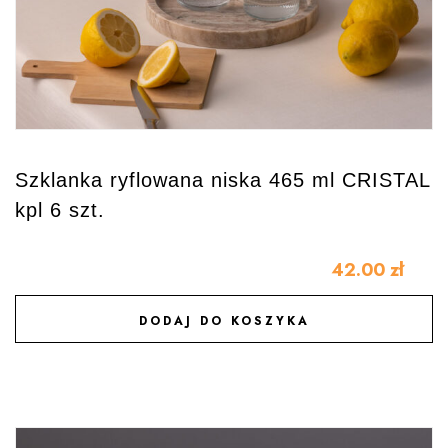
Szklanka ryflowana niska 465 ml CRISTAL
kpl 6 szt.
42.00
zł
DODAJ DO KOSZYKA
DODAJ DO ULUBIONYCH