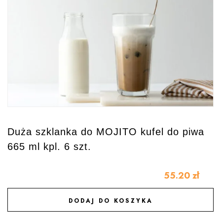
Duża szklanka do MOJITO kufel do piwa
665 ml kpl. 6 szt.
55.20
zł
DODAJ DO KOSZYKA
DODAJ DO ULUBIONYCH