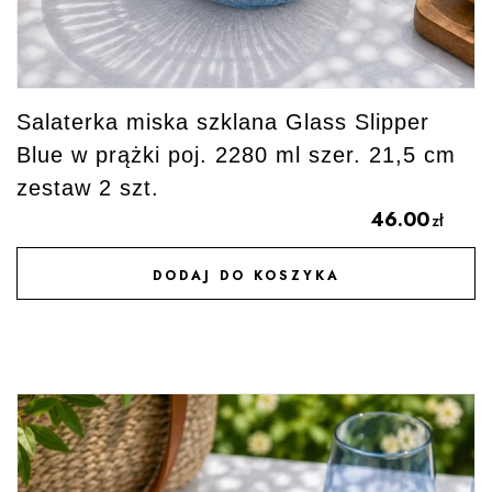
Salaterka miska szklana Glass Slipper
Blue w prążki poj. 2280 ml szer. 21,5 cm
zestaw 2 szt.
46.00
zł
DODAJ DO KOSZYKA
DODAJ DO ULUBIONYCH