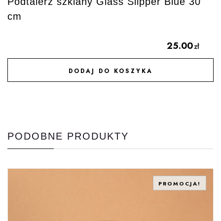
Podtalerz szklany Glass Slipper Blue 30
cm
25.00
zł
DODAJ DO KOSZYKA
DODAJ DO ULUBIONYCH
PODOBNE PRODUKTY
PROMOCJA!