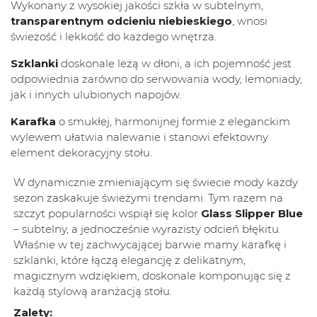
Wykonany z wysokiej jakości szkła w subtelnym,
transparentnym odcieniu niebieskiego
, wnosi
świeżość i lekkość do każdego wnętrza.
Szklanki
doskonale leżą w dłoni, a ich pojemność jest
odpowiednia zarówno do serwowania wody, lemoniady,
jak i innych ulubionych napojów.
Karafka
o smukłej, harmonijnej formie z eleganckim
wylewem ułatwia nalewanie i stanowi efektowny
element dekoracyjny stołu.
W dynamicznie zmieniającym się świecie mody każdy
sezon zaskakuje świeżymi trendami. Tym razem na
szczyt popularności wspiął się kolor
Glass Slipper Blue
– subtelny, a jednocześnie wyrazisty odcień błękitu.
Właśnie w tej zachwycającej barwie mamy karafkę i
szklanki, które łączą elegancję z delikatnym,
magicznym wdziękiem, doskonale komponując się z
każdą stylową aranżacją stołu.
Zalety: