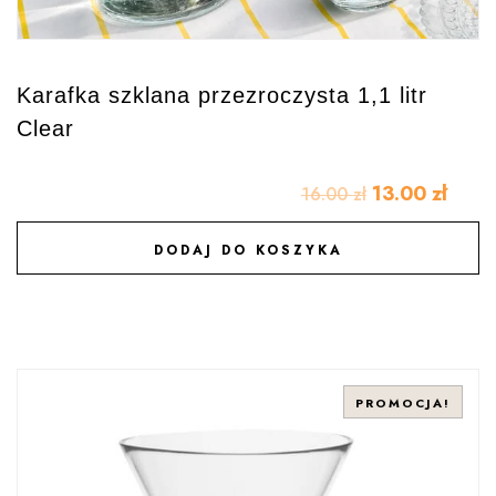
Karafka szklana przezroczysta 1,1 litr
Clear
13.00
zł
16.00
zł
DODAJ DO KOSZYKA
DODAJ DO ULUBIONYCH
PROMOCJA!