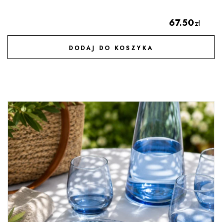
67.50
zł
DODAJ DO KOSZYKA
DODAJ DO ULUBIONYCH