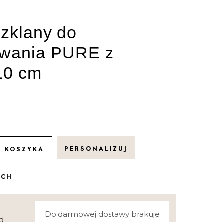
zklany do
wania PURE z
10 cm
PERSONALIZUJ
O KOSZYKA
YCH
Do darmowej dostawy brakuje
d