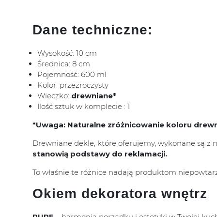
Dane techniczne:
Wysokość: 10 cm
Średnica: 8 cm
Pojemność: 600 ml
Kolor: przezroczysty
Wieczko:
drewniane*
Ilość sztuk w komplecie : 1
*Uwaga: Naturalne zróżnicowanie koloru drew
Drewniane dekle, które oferujemy, wykonane są z 
stanowią podstawy do reklamacji.
To właśnie te różnice nadają produktom niepowtarza
Okiem dekoratora wnętrz
PURE
– harmonia porządku i estetyki w Twojej kuc