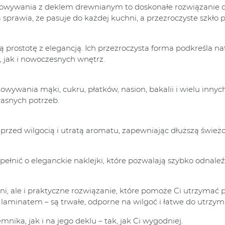
echowywania z deklem drewnianym to doskonałe rozwiązani
sprawia, że pasuje do każdej kuchni, a przezroczyste szkło
ą prostotę z elegancją. Ich przezroczysta forma podkreśla
 jak i nowoczesnych wnętrz.
wywania mąki, cukru, płatków, nasion, bakalii i wielu inn
asnych potrzeb.
przed wilgocią i utratą aromatu, zapewniając dłuższą śwież
ełnić o eleganckie naklejki, które pozwalają szybko odnaleź
ni, ale i praktyczne rozwiązanie, które pomoże Ci utrzymać 
aminatem – są trwałe, odporne na wilgoć i łatwe do utrzyma
nika, jak i na jego deklu – tak, jak Ci wygodniej.