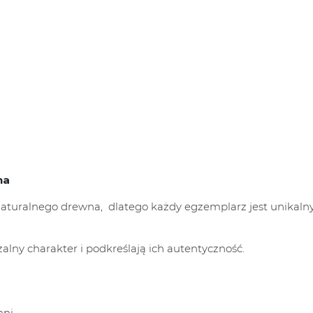
na
naturalnego drewna, dlatego każdy egzemplarz jest unikaln
lny charakter i podkreślają ich autentyczność.
hni