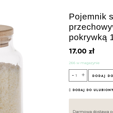
Pojemnik s
przechowy
pokrywką 
17.00
zł
266 w magazynie
DODAJ D
DODAJ DO ULUBION
Darmowa dostawa o