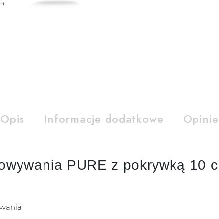
Opis
Informacje dodatkowe
Opinie
howywania PURE z pokrywką 10 
ywania