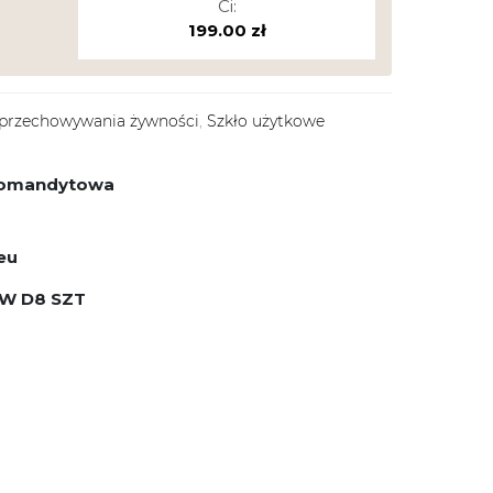
Ci:
199.00
zł
 przechowywania żywności
,
Szkło użytkowe
 komandytowa
eu
EW D8 SZT