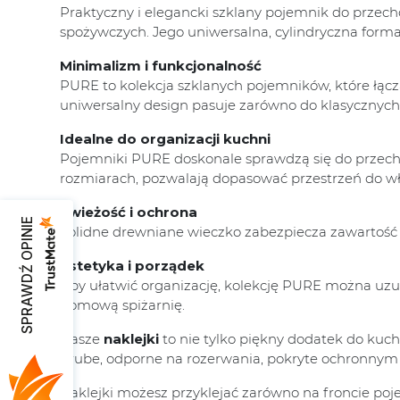
Praktyczny i elegancki szklany pojemnik do prz
spożywczych. Jego uniwersalna, cylindryczna forma 
Minimalizm i funkcjonalność
PURE to kolekcja szklanych pojemników, które łącz
uniwersalny design pasuje zarówno do klasycznych,
Idealne do organizacji kuchni
Pojemniki PURE doskonale sprawdzą się do przecho
rozmiarach, pozwalają dopasować przestrzeń do wł
Świeżość i ochrona
SPRAWDŹ OPINIE
Solidne drewniane wieczko zabezpiecza zawartość 
Estetyka i porządek
Aby ułatwić organizację, kolekcję PURE można uzup
domową spiżarnię.
Nasze
naklejki
to nie tylko piękny dodatek do kuch
grube, odporne na rozerwania, pokryte ochronnym l
Naklejki możesz przyklejać zarówno na froncie pojem