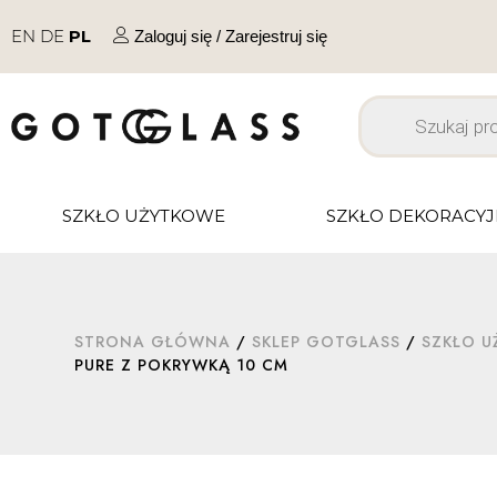
EN
DE
PL
Zaloguj się / Zarejestruj się
SZKŁO UŻYTKOWE
SZKŁO DEKORACY
STRONA GŁÓWNA
/
SKLEP GOTGLASS
/
SZKŁO 
PURE Z POKRYWKĄ 10 CM