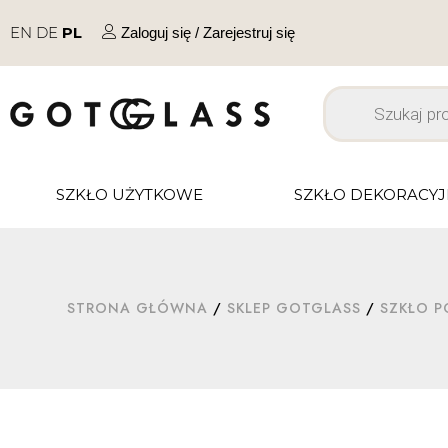
EN
DE
PL
Zaloguj się / Zarejestruj się
SZKŁO UŻYTKOWE
SZKŁO DEKORACY
STRONA GŁÓWNA
/
SKLEP GOTGLASS
/
SZKŁO P