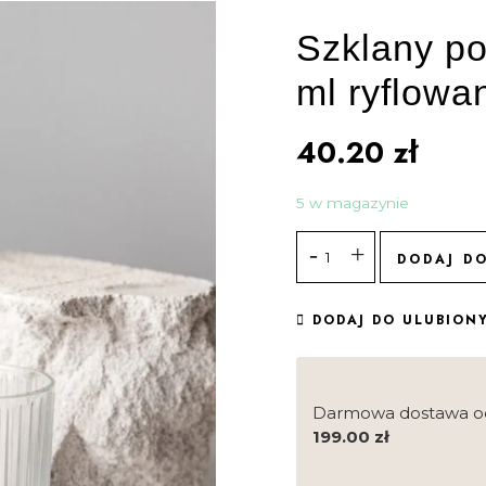
Szklany p
ml ryflowa
40.20
zł
5 w magazynie
DODAJ D
DODAJ DO ULUBION
Darmowa dostawa o
199.00
zł