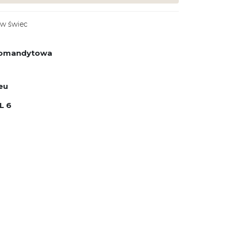
ew świec
 komandytowa
eu
L 6