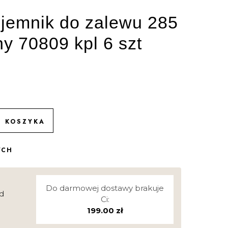
ojemnik do zalewu 285
ny 70809 kpl 6 szt
O KOSZYKA
YCH
Do darmowej dostawy brakuje
d
Ci:
199.00
zł