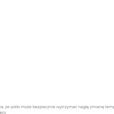
za, że szkło może bezpiecznie wytrzymać nagłą zmianę temp
iecy