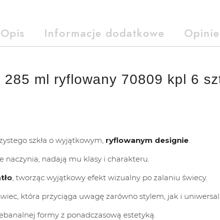
Opis
Informacje dodatkowe
Opinie
 285 ml ryflowany 70809 kpl 6 sz
zystego szkła o wyjątkowym,
ryflowanym designie
.
ie naczynia, nadają mu klasy i charakteru.
tło
, tworząc wyjątkowy efekt wizualny po zalaniu świecy.
 świec, która przyciąga uwagę zarówno stylem, jak i uniwersal
niebanalnej formy z ponadczasową estetyką.