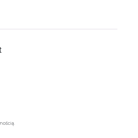
t
nością.