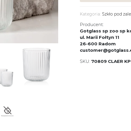
Kategoria:
Szkło pod zal
Producent:
Gotglass sp zoo sp
ul. Marii Fołtyn 11
26-600 Radom
customer@gotglass.
SKU:
70809 CLAER KP