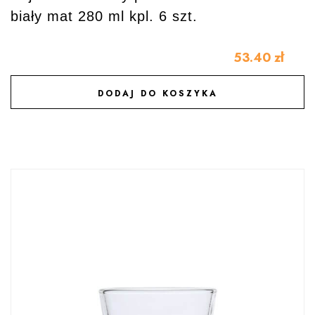
biały mat 280 ml kpl. 6 szt.
53.40
zł
DODAJ DO KOSZYKA
DODAJ DO ULUBIONYCH