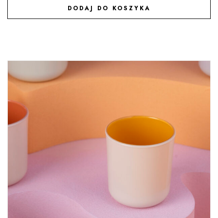
DODAJ DO KOSZYKA
DODAJ DO ULUBIONYCH