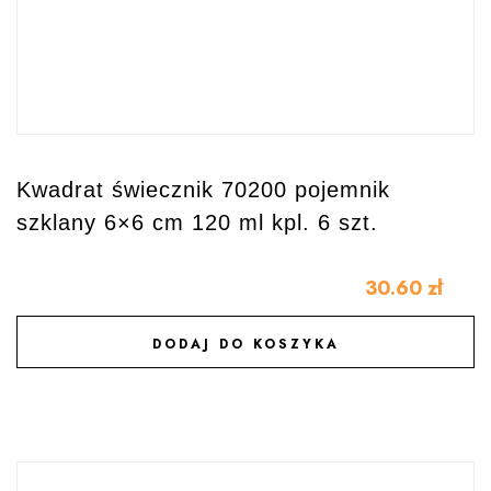
Kwadrat świecznik 70200 pojemnik
szklany 6×6 cm 120 ml kpl. 6 szt.
30.60
zł
DODAJ DO KOSZYKA
DODAJ DO ULUBIONYCH