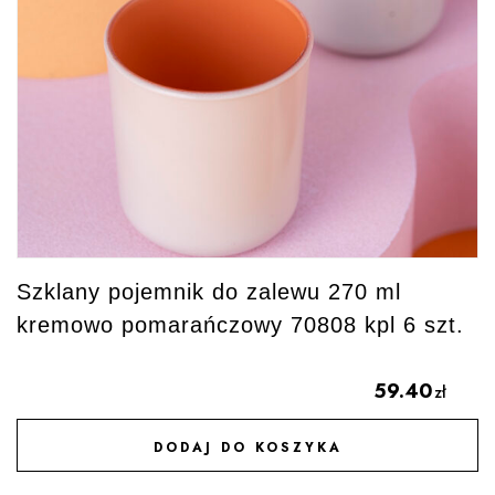
Szklany pojemnik do zalewu 270 ml
kremowo pomarańczowy 70808 kpl 6 szt.
59.40
zł
DODAJ DO KOSZYKA
DODAJ DO ULUBIONYCH