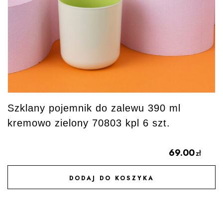
Szklany pojemnik do zalewu 390 ml
kremowo zielony 70803 kpl 6 szt.
69.00
zł
DODAJ DO KOSZYKA
DODAJ DO ULUBIONYCH