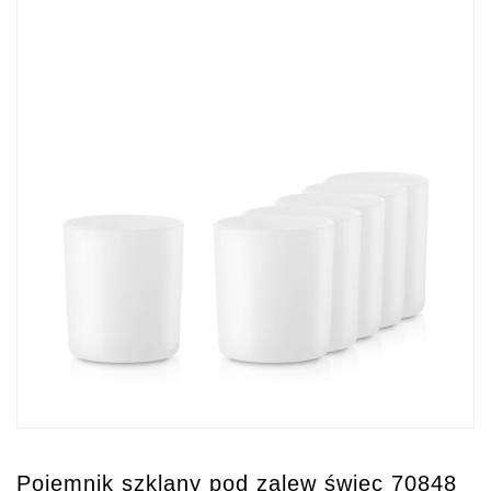
Pojemnik szklany pod zalew świec 70848