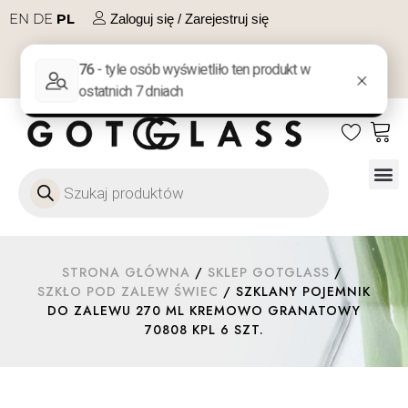
EN
DE
PL
Zaloguj się / Zarejestruj się
NA PREZENT
KONTAKT
Szkło
Szkł
Szkło do 
Ofert
STRONA GŁÓWNA
/
SKLEP GOTGLASS
/
SZKŁO POD ZALEW ŚWIEC
/ SZKLANY POJEMNIK
DO ZALEWU 270 ML KREMOWO GRANATOWY
70808 KPL 6 SZT.