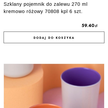
Szklany pojemnik do zalewu 270 ml
kremowo różowy 70808 kpl 6 szt.
59.40
zł
DODAJ DO KOSZYKA
DODAJ DO ULUBIONYCH