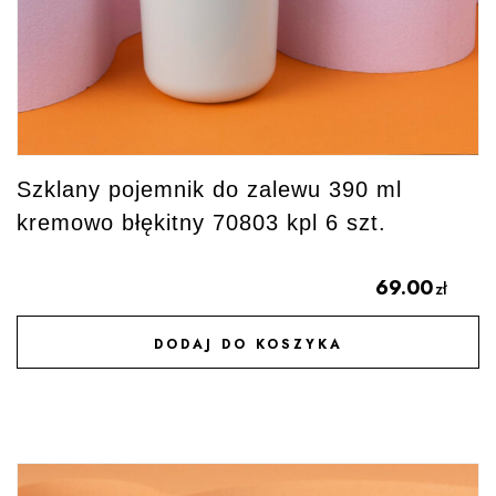
Szklany pojemnik do zalewu 390 ml
kremowo błękitny 70803 kpl 6 szt.
69.00
zł
DODAJ DO KOSZYKA
DODAJ DO ULUBIONYCH