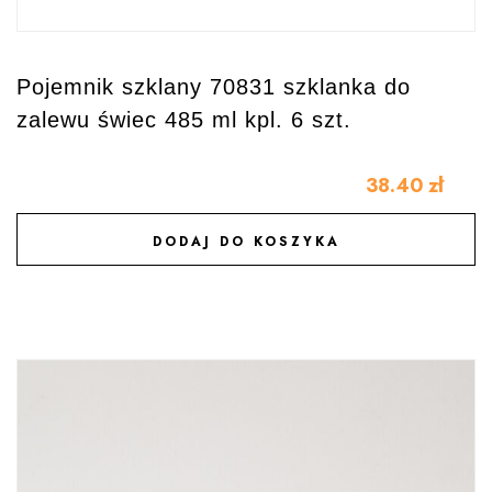
Pojemnik szklany 70831 szklanka do
zalewu świec 485 ml kpl. 6 szt.
38.40
zł
DODAJ DO KOSZYKA
DODAJ DO ULUBIONYCH