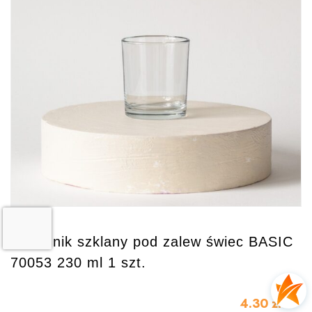
Pojemnik szklany pod zalew świec BASIC
70053 230 ml 1 szt.
4.30
zł