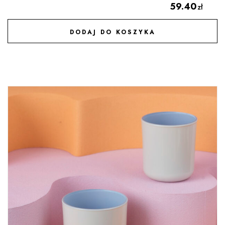
59.40
zł
DODAJ DO KOSZYKA
DODAJ DO ULUBIONYCH