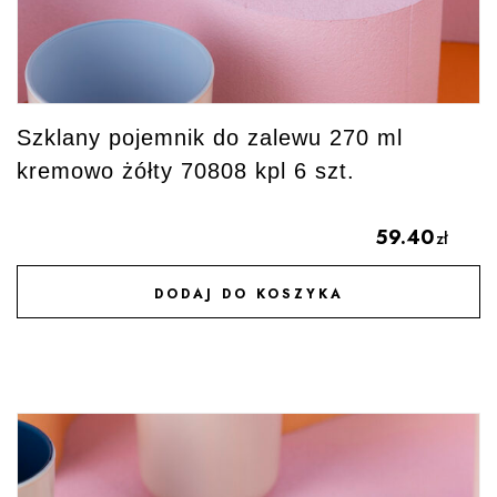
Szklany pojemnik do zalewu 270 ml
kremowo żółty 70808 kpl 6 szt.
59.40
zł
DODAJ DO KOSZYKA
DODAJ DO ULUBIONYCH