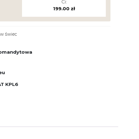
Ci:
199.00
zł
ew świec
 komandytowa
eu
AT KPL6