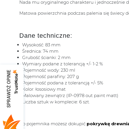
Nada mu oryginalnego charakteru i jednocześnie 
Matowa powierzchnia podczas palenia się świecy de
Dane techniczne:
Wysokość: 83 mm
Średnica: 74 mm
Grubość ścianki: 2 mm
Wymiary podane z tolerancją +/- 1-2 %
Pojemność wody: 230 ml
SPRAWDŹ OPINIE
Pojemność parafiny: 207 g
Pojemność podana z tolerancją +/- 5%
Kolor: łososiowy mat
Malowany zewnątrz (IP-0978 out paint matt)
Liczba sztuk w komplecie: 6 szt.
Do pojemnika możesz dokupić
pokrywkę drewni