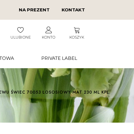
NA PREZENT
KONTAKT
ULUBIONE
KONTO
KOSZYK
RTOWA
PRIVATE LABEL
EWU ŚWIEC 70053 ŁOSOSIOWY MAT 230 ML KPL.