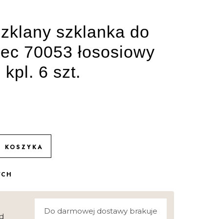
zklany szklanka do
iec 70053 łososiowy
kpl. 6 szt.
O KOSZYKA
YCH
Do darmowej dostawy brakuje
d