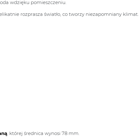
doda wdzięku pomieszczeniu.
likatnie rozprasza światło, co tworzy niezapomniany klimat.
aną
, której średnica wynosi 78 mm.