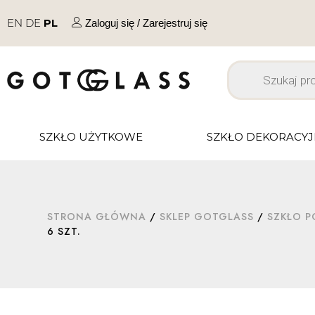
EN
DE
PL
Zaloguj się / Zarejestruj się
SZKŁO UŻYTKOWE
SZKŁO DEKORACY
STRONA GŁÓWNA
/
SKLEP GOTGLASS
/
SZKŁO P
6 SZT.