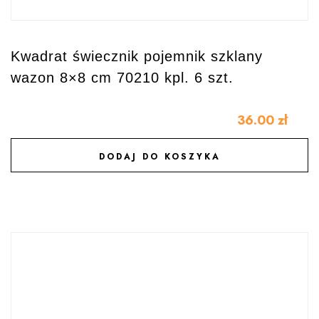
Kwadrat świecznik pojemnik szklany
wazon 8×8 cm 70210 kpl. 6 szt.
36.00
zł
DODAJ DO KOSZYKA
DODAJ DO ULUBIONYCH