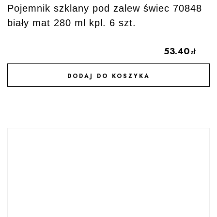
Pojemnik szklany pod zalew świec 70848
biały mat 280 ml kpl. 6 szt.
53.40
zł
DODAJ DO KOSZYKA
DODAJ DO ULUBIONYCH