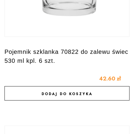
Pojemnik szklanka 70822 do zalewu świec
530 ml kpl. 6 szt.
42.60
zł
DODAJ DO KOSZYKA
DODAJ DO ULUBIONYCH