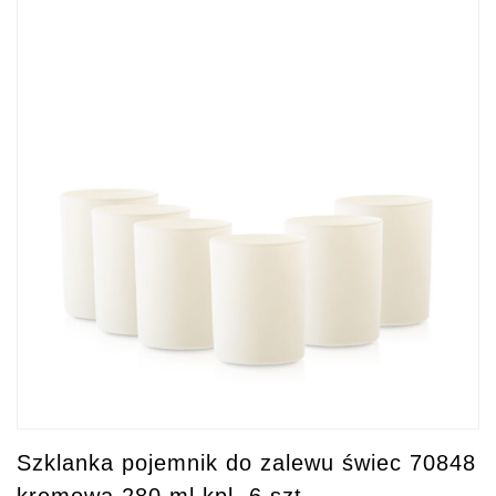
Szklanka pojemnik do zalewu świec 70848
kremowa 280 ml kpl. 6 szt.