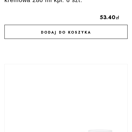
53.40
zł
DODAJ DO KOSZYKA
DODAJ DO ULUBIONYCH