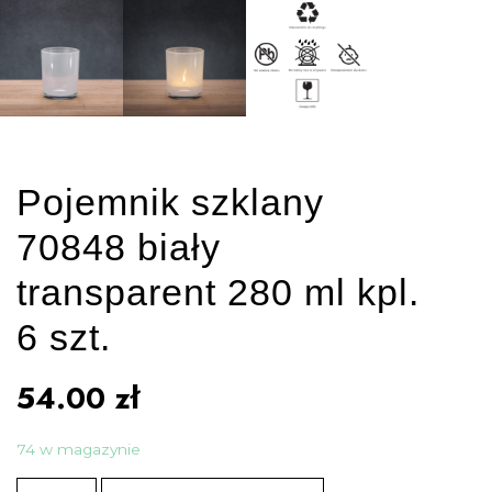
Pojemnik szklany
70848 biały
transparent 280 ml kpl.
6 szt.
54.00
zł
74 w magazynie