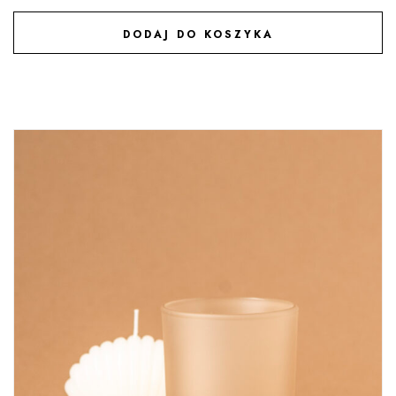
DODAJ DO KOSZYKA
DODAJ DO ULUBIONYCH