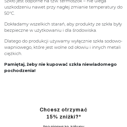
Szkło jest odporne na tzw. termoszok – nie ulega
uszkodzeniu nawet przy nagłej zmianie temperatury do
50°C.
Dokładamy wszelkich starań, aby produkty ze szkła były
bezpieczne w użytkowaniu i dla środowiska.
Dlatego do produkcji używamy wyłącznie szkła sodowo-
wapniowego, które jest wolne od ołowiu i innych metali
ciężkich.
Pamiętaj, żeby nie kupować szkła niewiadomego
pochodzenia!
Chcesz otrzymać
15% zniżki?*
*na pierwsze zakupy