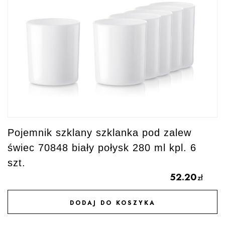
Pojemnik szklany szklanka pod zalew
świec 70848 biały połysk 280 ml kpl. 6
szt.
52.20
zł
DODAJ DO KOSZYKA
DODAJ DO ULUBIONYCH