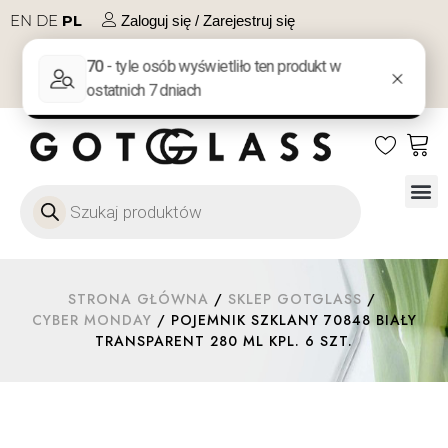
EN
DE
PL
Zaloguj się / Zarejestruj się
NA PREZENT
KONTAKT
Szkło
Szkł
Szkło do 
Ofert
STRONA GŁÓWNA
/
SKLEP GOTGLASS
/
CYBER MONDAY
/ POJEMNIK SZKLANY 70848 BIAŁY
TRANSPARENT 280 ML KPL. 6 SZT.