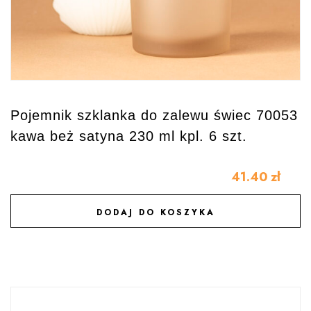
Pojemnik szklanka do zalewu świec 70053
kawa beż satyna 230 ml kpl. 6 szt.
41.40
zł
DODAJ DO KOSZYKA
DODAJ DO ULUBIONYCH