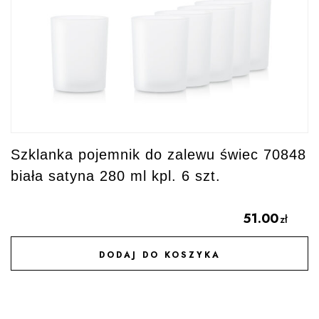
Szklanka pojemnik do zalewu świec 70848
biała satyna 280 ml kpl. 6 szt.
51.00
zł
DODAJ DO KOSZYKA
DODAJ DO ULUBIONYCH