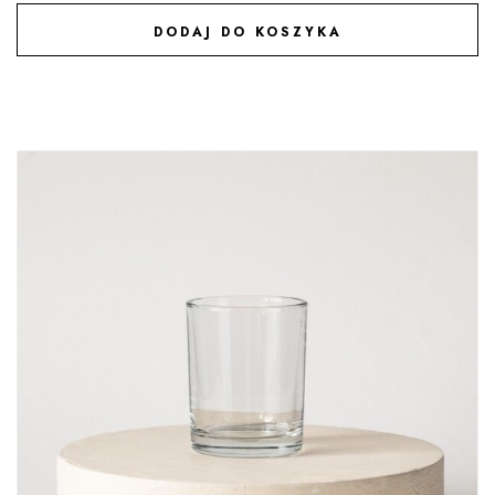
DODAJ DO KOSZYKA
DODAJ DO ULUBIONYCH