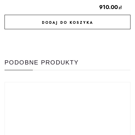
910.00
zł
DODAJ DO KOSZYKA
DODAJ DO ULUBIONYCH
PODOBNE PRODUKTY