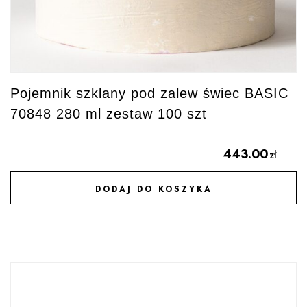
Pojemnik szklany pod zalew świec BASIC
70848 280 ml zestaw 100 szt
443.00
zł
DODAJ DO KOSZYKA
DODAJ DO ULUBIONYCH