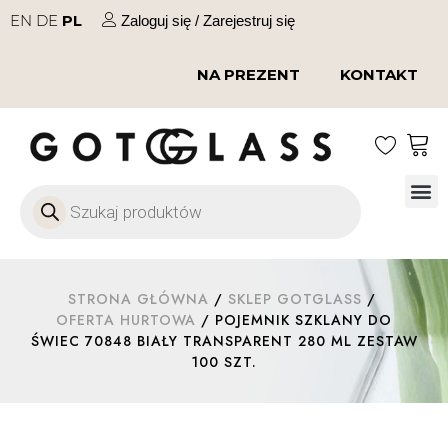
EN
DE
PL
Zaloguj się / Zarejestruj się
NA PREZENT
KONTAKT
Szkło
Szkł
Szkło do 
Ofert
STRONA GŁÓWNA
/
SKLEP GOTGLASS
/
OFERTA HURTOWA
/ POJEMNIK SZKLANY DO
ŚWIEC 70848 BIAŁY TRANSPARENT 280 ML ZESTAW
100 SZT.