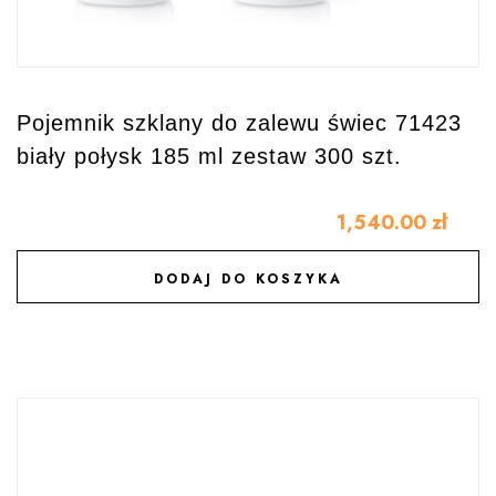
Pojemnik szklany do zalewu świec 71423
biały połysk 185 ml zestaw 300 szt.
1,540.00
zł
DODAJ DO KOSZYKA
DODAJ DO ULUBIONYCH