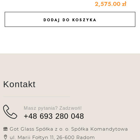
2,575.00
zł
DODAJ DO KOSZYKA
DODAJ DO ULUBIONYCH
Kontakt
Masz pytania? Zadzwoń!
+48 693 280 048
Got Glass Spółka z o. o. Spółka Komandytowa
ul. Marii Fołtyn 11, 26-600 Radom