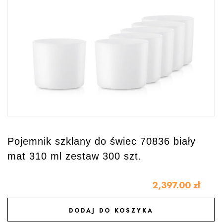
Pojemnik szklany do świec 70836 biały
mat 310 ml zestaw 300 szt.
2,397.00
zł
DODAJ DO KOSZYKA
DODAJ DO ULUBIONYCH