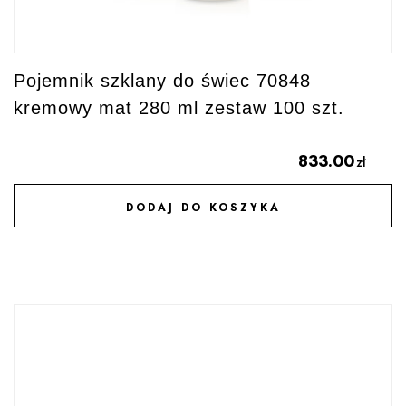
Pojemnik szklany do świec 70848
kremowy mat 280 ml zestaw 100 szt.
833.00
zł
DODAJ DO KOSZYKA
DODAJ DO ULUBIONYCH