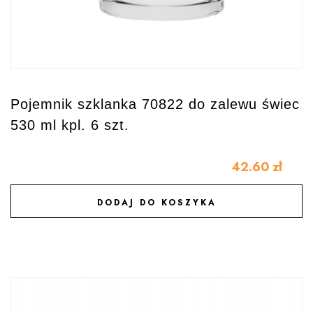
Pojemnik szklanka 70822 do zalewu świec
530 ml kpl. 6 szt.
42.60
zł
DODAJ DO KOSZYKA
DODAJ DO ULUBIONYCH