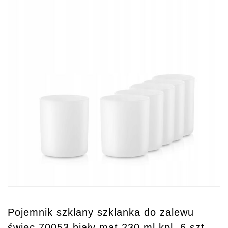
Pojemnik szklany szklanka do zalewu
świec 70053 biały mat 230 ml kpl. 6 szt.