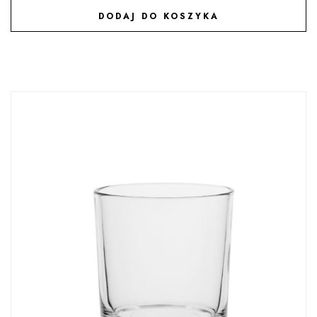
DODAJ DO KOSZYKA
DODAJ DO ULUBIONYCH