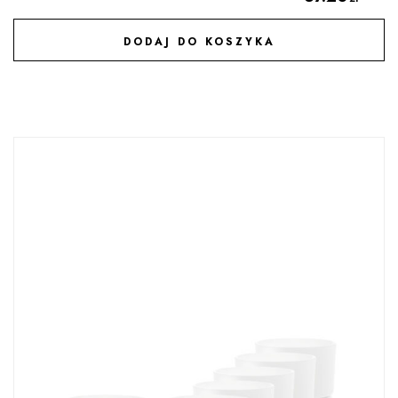
DODAJ DO KOSZYKA
DODAJ DO ULUBIONYCH