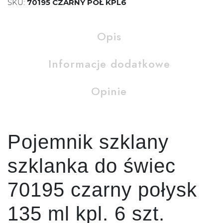
SKU:
70195 CZARNY POŁ KPL6
Opis
Informacje dodatkowe
Opinie
Pojemnik szklany
szklanka do świec
70195 czarny połysk
135 ml kpl. 6 szt.