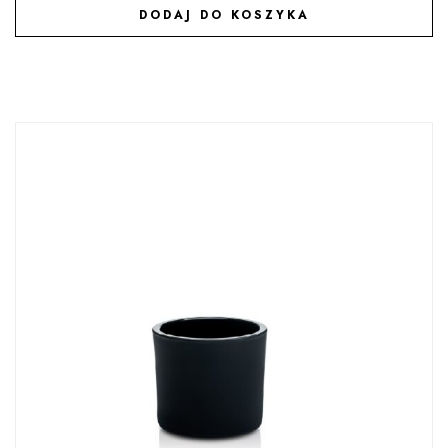
DODAJ DO KOSZYKA
DODAJ DO ULUBIONYCH