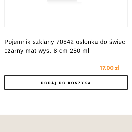
Pojemnik szklany 70842 osłonka do świec
czarny mat wys. 8 cm 250 ml
17.00
zł
DODAJ DO KOSZYKA
DODAJ DO ULUBIONYCH