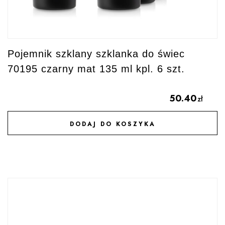
Pojemnik szklany szklanka do świec
70195 czarny mat 135 ml kpl. 6 szt.
50.40
zł
DODAJ DO KOSZYKA
DODAJ DO ULUBIONYCH