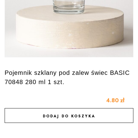
Pojemnik szklany pod zalew świec BASIC
70848 280 ml 1 szt.
4.80
zł
DODAJ DO KOSZYKA
DODAJ DO ULUBIONYCH