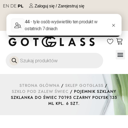
EN
DE
PL
Zaloguj się / Zarejestruj się
NA PREZENT
KONTAKT
Szkło
Szkł
Szkło do 
Ofert
STRONA GŁÓWNA
/
SKLEP GOTGLASS
/
SZKŁO POD ZALEW ŚWIEC
/ POJEMNIK SZKLANY
SZKLANKA DO ŚWIEC 70195 CZARNY POŁYSK 135
ML KPL. 6 SZT.