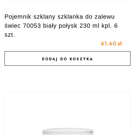
Pojemnik szklany szklanka do zalewu
świec 70053 biały połysk 230 ml kpl. 6
szt.
41.40
zł
DODAJ DO KOSZYKA
DODAJ DO ULUBIONYCH