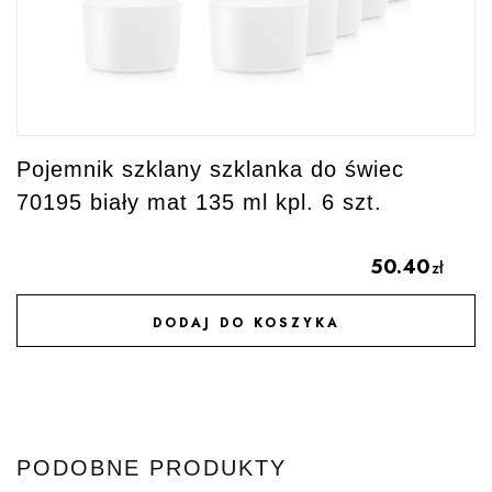
Pojemnik szklany szklanka do świec
70195 biały mat 135 ml kpl. 6 szt.
50.40
zł
DODAJ DO KOSZYKA
DODAJ DO ULUBIONYCH
PODOBNE PRODUKTY