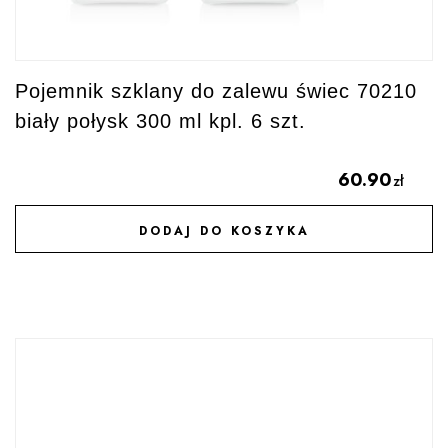
Pojemnik szklany do zalewu świec 70210
biały połysk 300 ml kpl. 6 szt.
60.90
zł
DODAJ DO KOSZYKA
DODAJ DO ULUBIONYCH