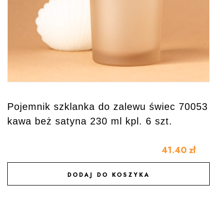
Pojemnik szklanka do zalewu świec 70053
kawa beż satyna 230 ml kpl. 6 szt.
41.40
zł
DODAJ DO KOSZYKA
DODAJ DO ULUBIONYCH