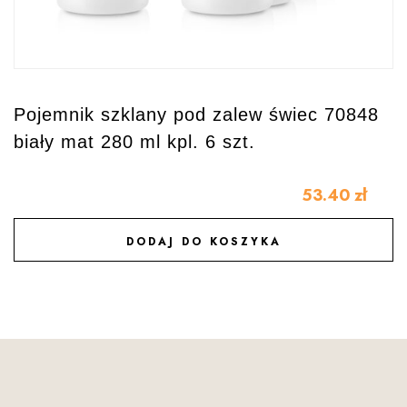
Pojemnik szklany pod zalew świec 70848
biały mat 280 ml kpl. 6 szt.
53.40
zł
DODAJ DO KOSZYKA
DODAJ DO ULUBIONYCH