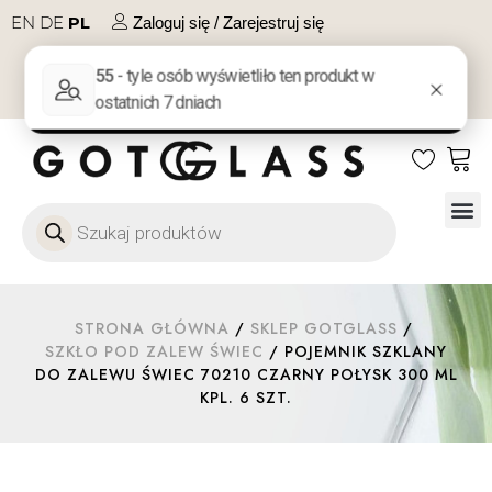
EN
DE
PL
Zaloguj się / Zarejestruj się
NA PREZENT
KONTAKT
Szkło
Szkł
Szkło do 
Ofert
STRONA GŁÓWNA
/
SKLEP GOTGLASS
/
SZKŁO POD ZALEW ŚWIEC
/ POJEMNIK SZKLANY
DO ZALEWU ŚWIEC 70210 CZARNY POŁYSK 300 ML
KPL. 6 SZT.