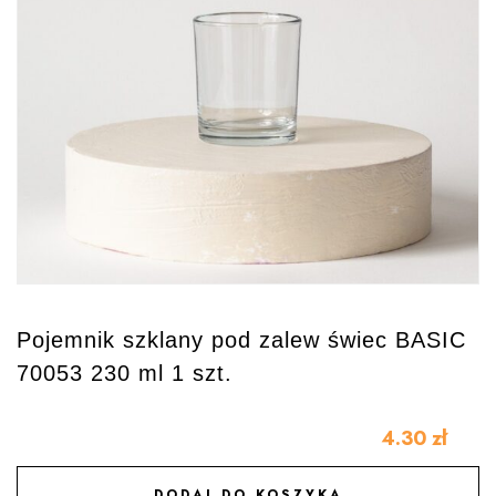
Pojemnik szklany pod zalew świec BASIC
70053 230 ml 1 szt.
4.30
zł
DODAJ DO KOSZYKA