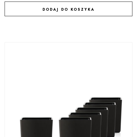
DODAJ DO KOSZYKA
DODAJ DO ULUBIONYCH