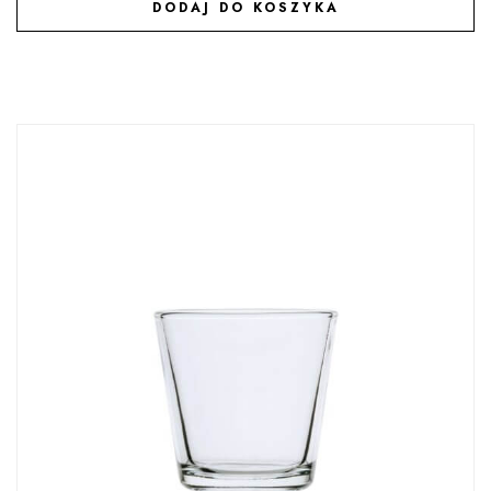
DODAJ DO KOSZYKA
DODAJ DO ULUBIONYCH