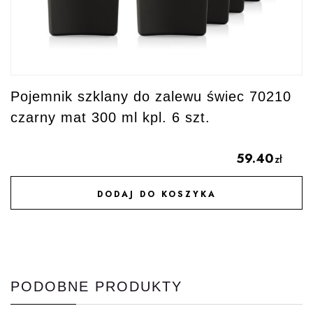
Pojemnik szklany do zalewu świec 70210
czarny mat 300 ml kpl. 6 szt.
59.40
zł
DODAJ DO KOSZYKA
DODAJ DO ULUBIONYCH
PODOBNE PRODUKTY