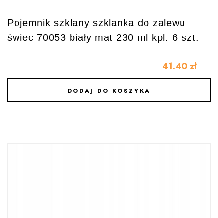
Pojemnik szklany szklanka do zalewu
świec 70053 biały mat 230 ml kpl. 6 szt.
41.40
zł
DODAJ DO KOSZYKA
DODAJ DO ULUBIONYCH