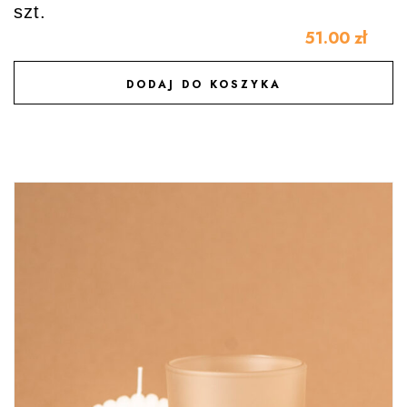
szt.
51.00
zł
DODAJ DO KOSZYKA
DODAJ DO ULUBIONYCH