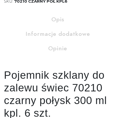
SKU:
70210 CZARNY POŁ KPL6
Opis
Informacje dodatkowe
Opinie
Pojemnik szklany do
zalewu świec 70210
czarny połysk 300 ml
kpl. 6 szt.