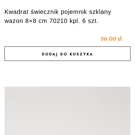
Kwadrat świecznik pojemnik szklany
wazon 8×8 cm 70210 kpl. 6 szt.
36.00
zł
DODAJ DO KOSZYKA
DODAJ DO ULUBIONYCH