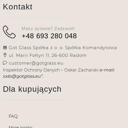
Kontakt
Masz pytania? Zadzwoń!
+48 693 280 048
Got Glass Spółka z o. o. Spółka Komandytowa
ul. Marii Fołtyn 11, 26-600 Radom
customer@gotglass.eu
Inspektor Ochrony Danych – Oskar Zacharski
e-mail:
iodo@gotglass.eu”.
Dla kupujących
FAQ
Moje konto