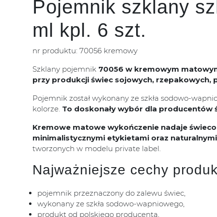
Pojemnik szklany s
ml kpl. 6 szt.
nr produktu: 70056 kremowy
Szklany pojemnik
70056
w kremowym matowym
przy produkcji świec sojowych, rzepakowych,
Pojemnik został wykonany ze szkła sodowo-wapni
kolorze.
To doskonały wybór dla producentów ś
Kremowe matowe wykończenie nadaje świecom 
minimalistycznymi etykietami oraz naturalnym
tworzonych w modelu private label.
Najważniejsze cechy produk
pojemnik przeznaczony do zalewu świec,
wykonany ze szkła sodowo-wapniowego,
produkt od polskiego producenta,