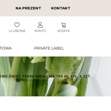
NA PREZENT
KONTAKT
ULUBIONE
KONTO
KOSZYK
RTOWA
PRIVATE LABEL
WU ŚWIEC 70056 KREMOWY 190 ML KPL. 6 SZT.