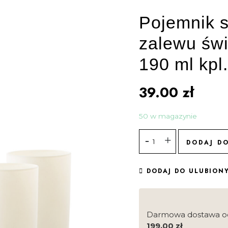
Pojemnik s
zalewu św
190 ml kpl.
39.00
zł
50 w magazynie
DODAJ D
DODAJ DO ULUBION
Darmowa dostawa o
199.00
zł