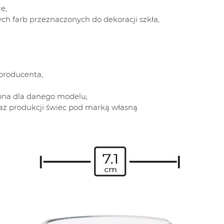
e,
h farb przeznaczonych do dekoracji szkła,
producenta,
ępna dla danego modelu,
az produkcji świec pod marką własną.