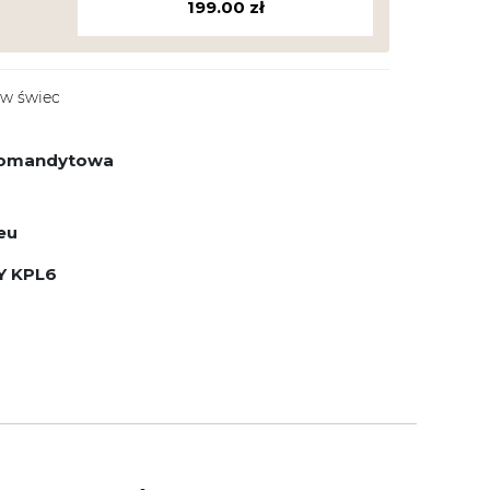
199.00
zł
ew świec
 komandytowa
eu
 KPL6