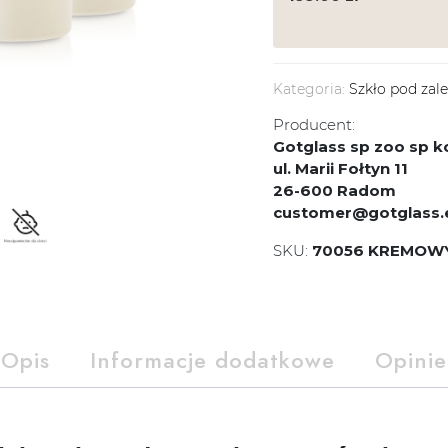
Kategoria:
Szkło pod zal
Producent:
Gotglass sp zoo sp
ul. Marii Fołtyn 11
26-600 Radom
customer@gotglass.
SKU:
70056 KREMOWY
Opis
Informacje dodatkowe
Opinie