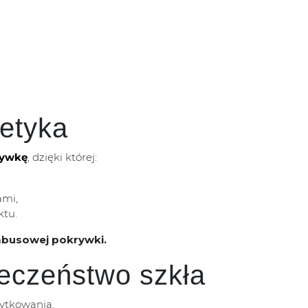
tetyka
ywkę
, dzięki której:
ami,
ktu.
mbusowej pokrywki.
eczeństwo szkła
ytkowania.