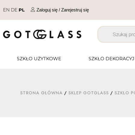
EN
DE
PL
Zaloguj się / Zarejestruj się
SZKŁO UŻYTKOWE
SZKŁO DEKORACY
STRONA GŁÓWNA
/
SKLEP GOTGLASS
/
SZKŁO P