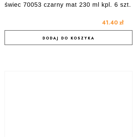
świec 70053 czarny mat 230 ml kpl. 6 szt.
41.40
zł
DODAJ DO KOSZYKA
DODAJ DO ULUBIONYCH