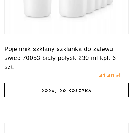
Pojemnik szklany szklanka do zalewu
świec 70053 biały połysk 230 ml kpl. 6
szt.
41.40
zł
DODAJ DO KOSZYKA
DODAJ DO ULUBIONYCH