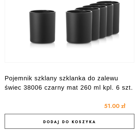
Pojemnik szklany szklanka do zalewu
świec 38006 czarny mat 260 ml kpl. 6 szt.
51.00
zł
DODAJ DO KOSZYKA
DODAJ DO ULUBIONYCH