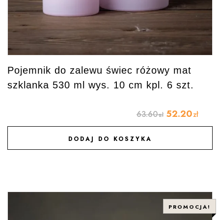
Pojemnik do zalewu świec różowy mat
szklanka 530 ml wys. 10 cm kpl. 6 szt.
52.20
63.60
zł
zł
DODAJ DO KOSZYKA
DODAJ DO ULUBIONYCH
PROMOCJA!