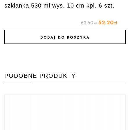
szklanka 530 ml wys. 10 cm kpl. 6 szt.
52.20
63.60
zł
zł
DODAJ DO KOSZYKA
DODAJ DO ULUBIONYCH
PODOBNE PRODUKTY