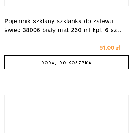
Pojemnik szklany szklanka do zalewu
świec 38006 biały mat 260 ml kpl. 6 szt.
51.00
zł
DODAJ DO KOSZYKA
DODAJ DO ULUBIONYCH