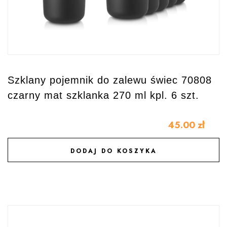
Szklany pojemnik do zalewu świec 70808
czarny mat szklanka 270 ml kpl. 6 szt.
45.00
zł
DODAJ DO KOSZYKA
DODAJ DO ULUBIONYCH