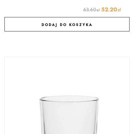
52.20
63.60
zł
zł
DODAJ DO KOSZYKA
DODAJ DO ULUBIONYCH