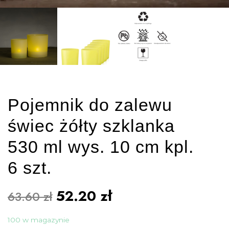
Pojemnik do zalewu
świec żółty szklanka
530 ml wys. 10 cm kpl.
6 szt.
52.20
zł
63.60
zł
100 w magazynie