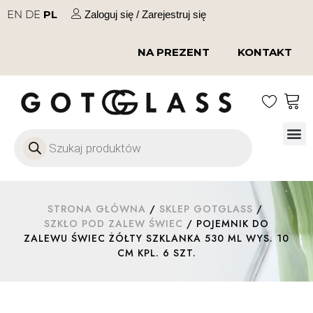
EN
DE
PL
Zaloguj się / Zarejestruj się
NA PREZENT
KONTAKT
Szkło
Szkł
Szkło do 
Ofert
STRONA GŁÓWNA
/
SKLEP GOTGLASS
/
SZKŁO POD ZALEW ŚWIEC
/ POJEMNIK DO
ZALEWU ŚWIEC ŻÓŁTY SZKLANKA 530 ML WYS. 10
CM KPL. 6 SZT.