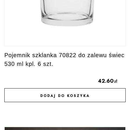
Pojemnik szklanka 70822 do zalewu świec
530 ml kpl. 6 szt.
42.60
zł
DODAJ DO KOSZYKA
DODAJ DO ULUBIONYCH