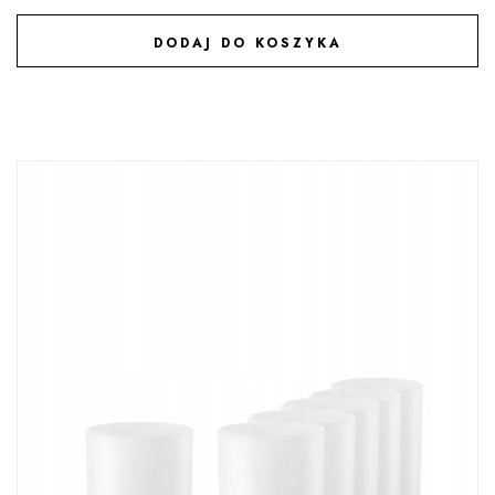
DODAJ DO KOSZYKA
DODAJ DO ULUBIONYCH