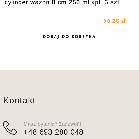
cylinder wazon 8 cm 250 ml kpl. 6 szt.
55.20
zł
DODAJ DO KOSZYKA
DODAJ DO ULUBIONYCH
Kontakt
Masz pytania? Zadzwoń!
+48 693 280 048