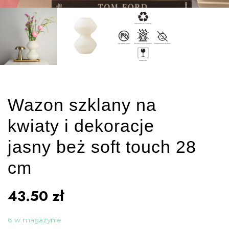
Wazon szklany na
kwiaty i dekoracje
jasny beż soft touch 28
cm
43.50
zł
6 w magazynie