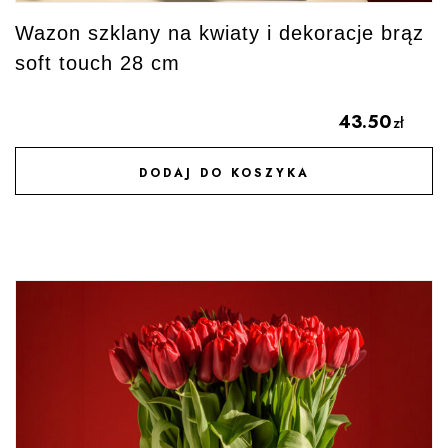
Wazon szklany na kwiaty i dekoracje brąz
soft touch 28 cm
43.50
zł
DODAJ DO KOSZYKA
DODAJ DO ULUBIONYCH