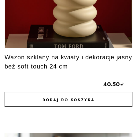
Wazon szklany na kwiaty i dekoracje jasny
beż soft touch 24 cm
40.50
zł
DODAJ DO KOSZYKA
DODAJ DO ULUBIONYCH