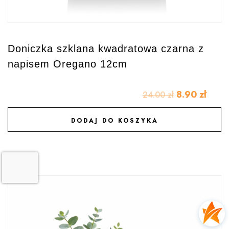
Doniczka szklana kwadratowa czarna z
napisem Oregano 12cm
8.90
zł
24.00
zł
DODAJ DO KOSZYKA
DODAJ DO ULUBIONYCH