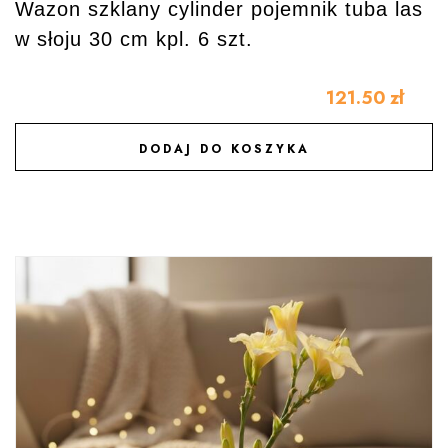
Wazon szklany cylinder pojemnik tuba las
w słoju 30 cm kpl. 6 szt.
121.50
zł
DODAJ DO KOSZYKA
DODAJ DO ULUBIONYCH