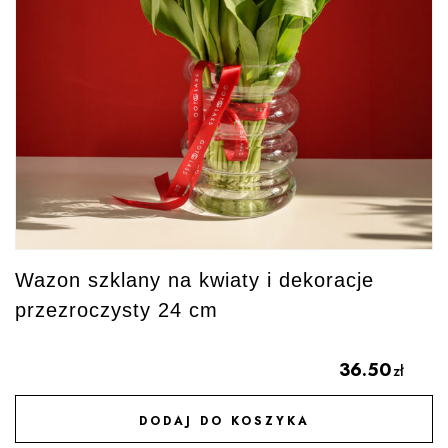
Wazon szklany na kwiaty i dekoracje
przezroczysty 24 cm
36.50
zł
DODAJ DO KOSZYKA
DODAJ DO ULUBIONYCH