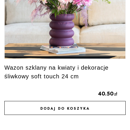
Wazon szklany na kwiaty i dekoracje
śliwkowy soft touch 24 cm
40.50
zł
DODAJ DO KOSZYKA
DODAJ DO ULUBIONYCH