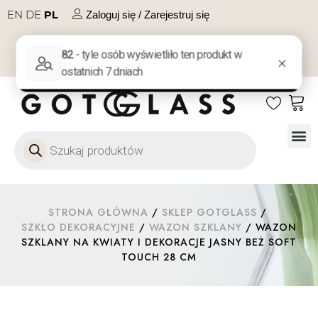
EN
DE
PL
Zaloguj się / Zarejestruj się
NA PREZENT
KONTAKT
Szkło
Szkł
Szkło do 
Ofert
STRONA GŁÓWNA
/
SKLEP GOTGLASS
/
SZKŁO DEKORACYJNE
/
WAZON SZKLANY
/ WAZON
SZKLANY NA KWIATY I DEKORACJE JASNY BEŻ SOFT
TOUCH 28 CM