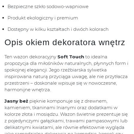
Bezpieczne szkło sodowo-wapniowe
Produkt ekologiczny i premium
Dostępny w kilku kształtach i dwóch kolorach
Opis okiem dekoratora wnętrz
Ten wazon dekoracyjny
Soft Touch
to idealna
propozycja dla miłośników naturalnych, płynnych form i
spokojnej elegancji. Jego rzeźbiarska sylwetka
inspirowana naturą przyciąga uwagę, ale nie przytłacza
przestrzeni – doskonale wpisuje się w nowoczesne,
harmonijne wnętrza.
Jasny beż
pięknie komponuje się z drewnem,
kamieniem, tkaninami lnianymi oraz dodatkami w
kolorze złota i mosiądzu. Wazon świetnie prezentuje się
z pojedynczymi gałązkami, trawami pampasowymi lub
delikatnymi kwiatami, ale równie efektownie wygląda
jako samodzielna dekoracja na komodzie, konsoli czy