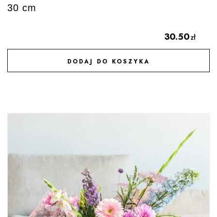
30 cm
30.50
zł
DODAJ DO KOSZYKA
DODAJ DO ULUBIONYCH