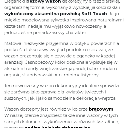
Elegancki
beżowy wazon
dekoracyjny o rzeźbiarskiej,
organicznej formie, wykonany z wysokiej jakości szkła i
wykończony aksamitną powłoką Soft Touch
. Jego
miękko modelowana sylwetka inspirowana naturalnymi
kształtami nadaje mu wyjątkowo nowoczesny, a
jednocześnie ponadczasowy charakter.
Matowa, niezwykle przyjemna w dotyku powierzchnia
podkreśla luksusowy wygląd produktu i sprawia, że
wazon prezentuje się niezwykle elegancko w każdej
aranżacji. Jasnobeżowy kolor doskonale wpisuje się w
aktualne trendy wnętrzarskie: japandi, boho, modern
organic, skandynawski oraz minimalistyczny.
Ten nowoczesny wazon dekoracyjny idealnie sprawdzi
się zarówno jako oprawa dla kwiatów świeżych i
suszonych, jak i jako samodzielna dekoracja wnętrza.
Wazon dostępny jest również w kolorze
brązowym
.
W naszej ofercie znajdziesz także inne wazony w tych
samych kolorach i wykończeniu, w różnych kształtach,
tworzące
spójną kolekcję dekoracyjną.