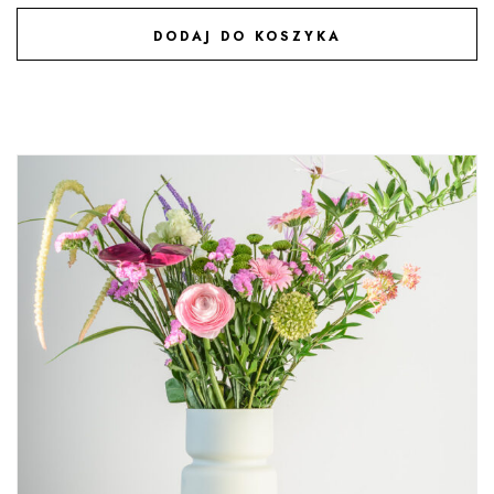
DODAJ DO KOSZYKA
DODAJ DO ULUBIONYCH