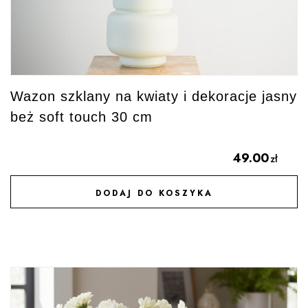
Wazon szklany na kwiaty i dekoracje jasny
beż soft touch 30 cm
49.00
zł
DODAJ DO KOSZYKA
DODAJ DO ULUBIONYCH