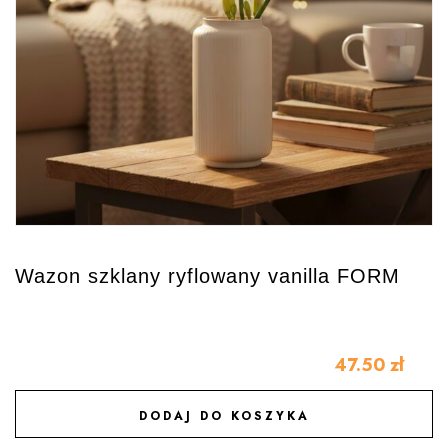
Wazon szklany ryflowany vanilla FORM
47.50
zł
DODAJ DO KOSZYKA
DODAJ DO ULUBIONYCH