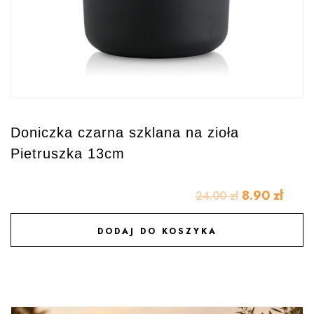
Doniczka czarna szklana na zioła
Pietruszka 13cm
8.90
zł
24.00
zł
DODAJ DO KOSZYKA
DODAJ DO ULUBIONYCH