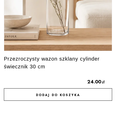
Przezroczysty wazon szklany cylinder
świecznik 30 cm
24.00
zł
DODAJ DO KOSZYKA
DODAJ DO ULUBIONYCH