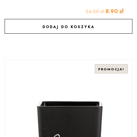
8.90
zł
24.00
zł
DODAJ DO KOSZYKA
DODAJ DO ULUBIONYCH
PROMOCJA!