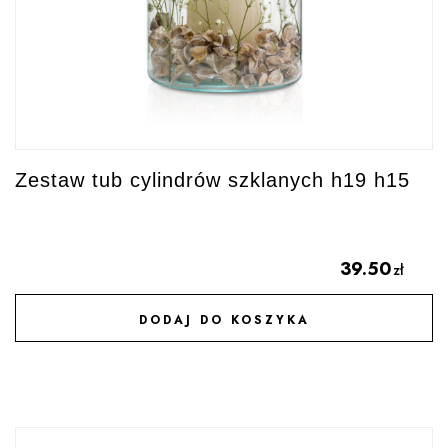
Zestaw tub cylindrów szklanych h19 h15
39.50
zł
DODAJ DO KOSZYKA
DODAJ DO ULUBIONYCH