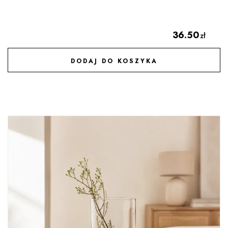
36.50
zł
DODAJ DO KOSZYKA
DODAJ DO ULUBIONYCH