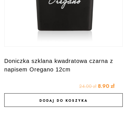
Doniczka szklana kwadratowa czarna z
napisem Oregano 12cm
8.90
zł
24.00
zł
DODAJ DO KOSZYKA
DODAJ DO ULUBIONYCH