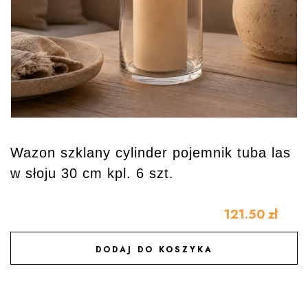
Wazon szklany cylinder pojemnik tuba las
w słoju 30 cm kpl. 6 szt.
121.50
zł
DODAJ DO KOSZYKA
DODAJ DO ULUBIONYCH