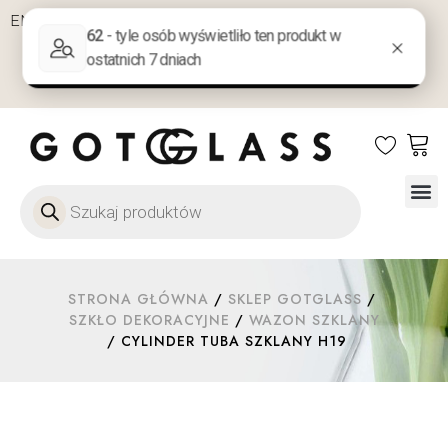
EN
DE
PL
Zaloguj się / Zarejestruj się
NA PREZENT
KONTAKT
Szkło
Szkł
Szkło do 
Ofert
STRONA GŁÓWNA
/
SKLEP GOTGLASS
/
SZKŁO DEKORACYJNE
/
WAZON SZKLANY
/ CYLINDER TUBA SZKLANY H19