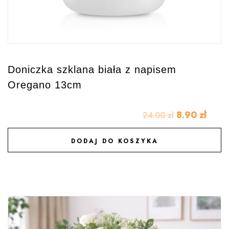
Doniczka szklana biała z napisem
Oregano 13cm
8.90
zł
24.00
zł
DODAJ DO KOSZYKA
DODAJ DO ULUBIONYCH