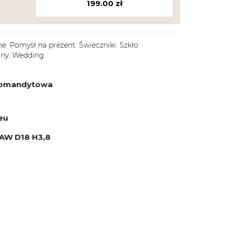
199.00
zł
ne
,
Pomysł na prezent
,
Świeczniki
,
Szkło
any
,
Wedding
 komandytowa
eu
AW D18 H3,8