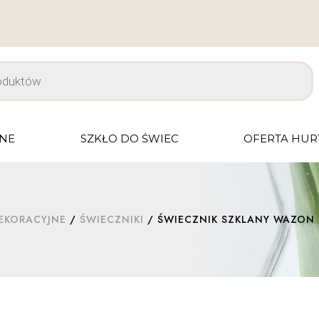
JNE
SZKŁO DO ŚWIEC
OFERTA HU
EKORACYJNE
/
ŚWIECZNIKI
/ ŚWIECZNIK SZKLANY WAZON 