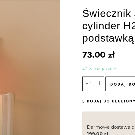
Świecznik
cylinder H
podstawką
73.00
zł
43 w magazynie
DODAJ D
DODAJ DO ULUBION
Darmowa dostawa o
199.00
zł