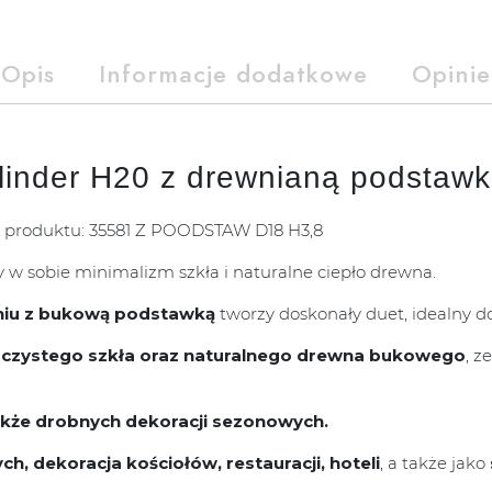
Opis
Informacje dodatkowe
Opinie
linder H20 z drewnianą podstaw
nr produktu: 35581 Z POODSTAW D18 H3,8
zy w sobie minimalizm szkła i naturalne ciepło drewna.
eniu z bukową podstawką
tworzy doskonały duet, idealny d
roczystego szkła oraz naturalnego drewna bukowego
, z
 także drobnych dekoracji sezonowych.
h, dekoracja kościołów, restauracji, hoteli
, a także jako