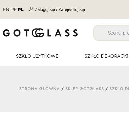
EN
DE
PL
Zaloguj się / Zarejestruj się
SZKŁO UŻYTKOWE
SZKŁO DEKORACY
STRONA GŁÓWNA
/
SKLEP GOTGLASS
/
SZKŁO D