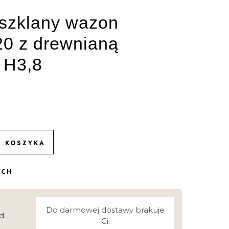
 szklany wazon
20 z drewnianą
 H3,8
O KOSZYKA
YCH
Do darmowej dostawy brakuje
d
Ci: