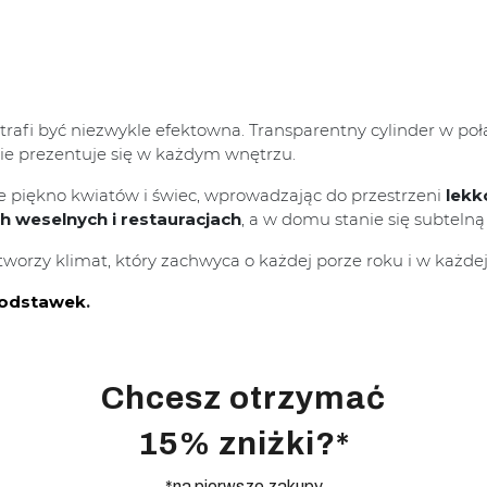
potrafi być niezwykle efektowna. Transparentny cylinder w p
nie prezentuje się w każdym wnętrzu.
e piękno kwiatów i świec, wprowadzając do przestrzeni
lekk
ch weselnych i restauracjach
, a w domu stanie się subteln
worzy klimat, który zachwyca o każdej porze roku i w każdej 
odstawek
.
Chcesz otrzymać
15% zniżki?*
*na pierwsze zakupy