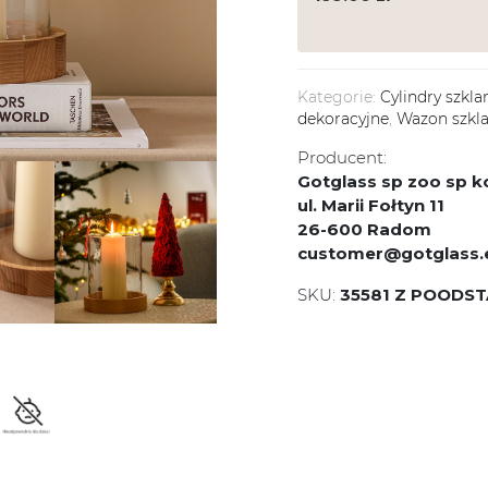
Kategorie:
Cylindry szkla
dekoracyjne
,
Wazon szkl
Producent:
Gotglass sp zoo sp
ul. Marii Fołtyn 11
26-600 Radom
customer@gotglass.
SKU:
35581 Z POODST