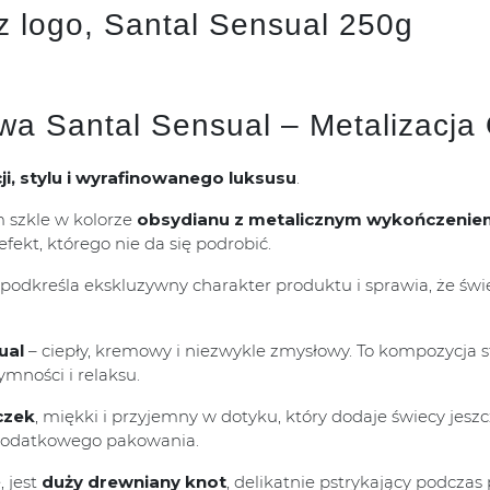
 logo, Santal Sensual 250g
a Santal Sensual – Metalizacja
ji, stylu i wyrafinowanego luksusu
.
 szkle w kolorze
obsydianu z metalicznym wykończenie
fekt, którego nie da się podrobić.
re podkreśla ekskluzywny charakter produktu i sprawia, że ś
ual
– ciepły, kremowy i niezwykle zmysłowy. To kompozycja s
mności i relaksu.
czek
, miękki i przyjemny w dotyku, który dodaje świecy jeszc
 dodatkowego pakowania.
 jest
duży drewniany knot
, delikatnie pstrykający podczas