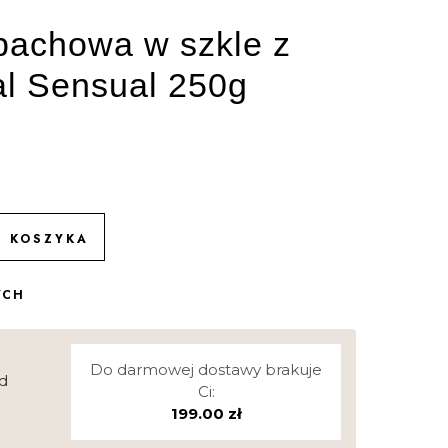
pachowa w szkle z
al Sensual 250g
O KOSZYKA
YCH
Do darmowej dostawy brakuje
d
Ci:
199.00
zł