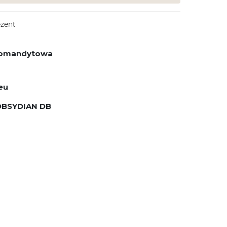
ezent
 komandytowa
eu
OBSYDIAN DB