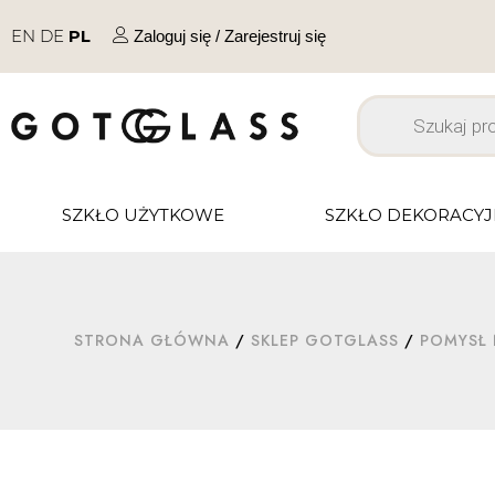
EN
DE
PL
Zaloguj się / Zarejestruj się
SZKŁO UŻYTKOWE
SZKŁO DEKORACY
STRONA GŁÓWNA
/
SKLEP GOTGLASS
/
POMYSŁ 