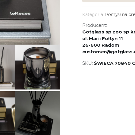
Kategoria:
Pomysł na pr
Producent:
Gotglass sp zoo sp
ul. Marii Fołtyn 11
26-600 Radom
customer@gotglass.
SKU:
ŚWIECA 70840 