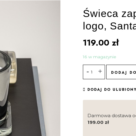
Świeca za
logo, Sant
119.00
zł
16 w magazynie
DODAJ D
DODAJ DO ULUBION
Darmowa dostawa o
199.00
zł