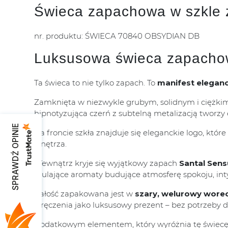
Świeca zapachowa w szkle z
nr. produktu: ŚWIECA 70840 OBSYDIAN DB
Luksusowa świeca zapachow
Ta świeca to nie tylko zapach. To
manifest eleganc
Zamknięta w niezwykle grubym, solidnym i ciężkim
hipnotyzująca czerń z subtelną metalizacją tworzy e
SPRAWDŹ OPINIE
Na froncie szkła znajduje się eleganckie logo, któ
wnętrza.
Wewnątrz kryje się wyjątkowy zapach
Santal Sens
otulające aromaty budujące atmosferę spokoju, inty
Całość zapakowana jest w
szary, welurowy wore
wręczenia jako luksusowy prezent – bez potrzeby
Dodatkowym elementem, który wyróżnia tę świecę,