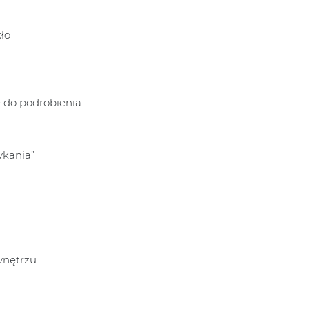
ło
e do podrobienia
ykania”
wnętrzu