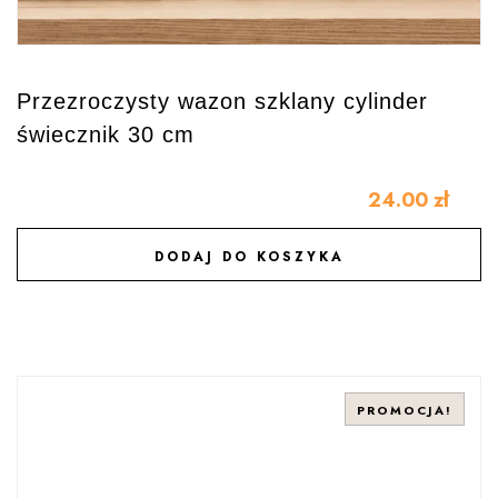
Przezroczysty wazon szklany cylinder
świecznik 30 cm
24.00
zł
DODAJ DO KOSZYKA
DODAJ DO ULUBIONYCH
PROMOCJA!