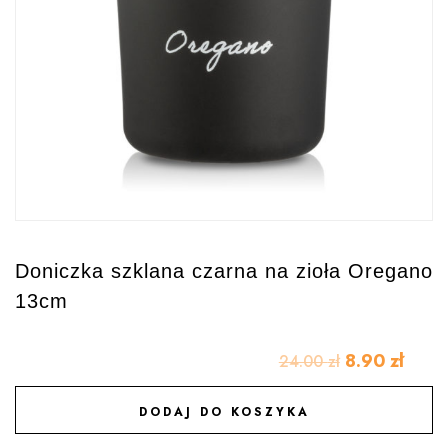
Doniczka szklana czarna na zioła Oregano
13cm
8.90
zł
24.00
zł
DODAJ DO KOSZYKA
DODAJ DO ULUBIONYCH