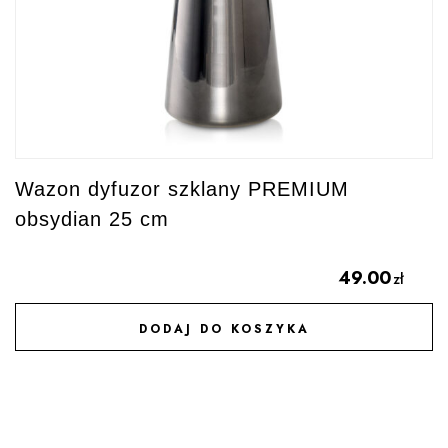
Wazon dyfuzor szklany PREMIUM
obsydian 25 cm
49.00
zł
DODAJ DO KOSZYKA
DODAJ DO ULUBIONYCH