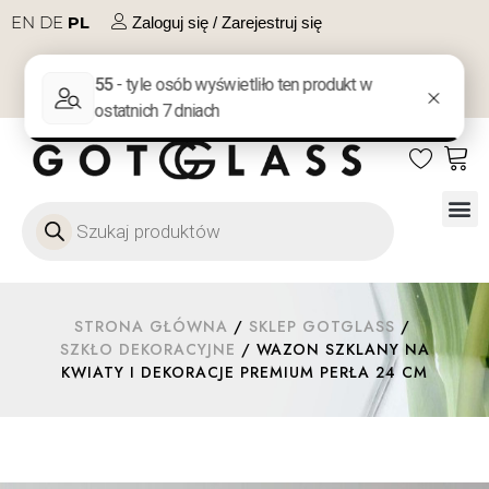
EN
DE
PL
Zaloguj się / Zarejestruj się
NA PREZENT
KONTAKT
Szkło
Szkł
Szkło do 
Ofert
STRONA GŁÓWNA
/
SKLEP GOTGLASS
/
SZKŁO DEKORACYJNE
/ WAZON SZKLANY NA
KWIATY I DEKORACJE PREMIUM PERŁA 24 CM