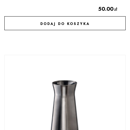
50.00
zł
DODAJ DO KOSZYKA
DODAJ DO ULUBIONYCH