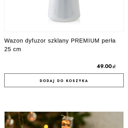
Wazon dyfuzor szklany PREMIUM perła
25 cm
49.00
zł
DODAJ DO KOSZYKA
DODAJ DO ULUBIONYCH