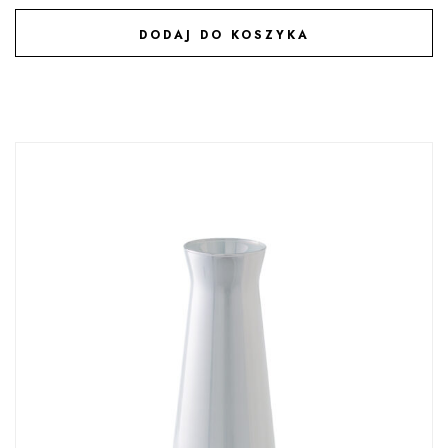
DODAJ DO KOSZYKA
DODAJ DO ULUBIONYCH