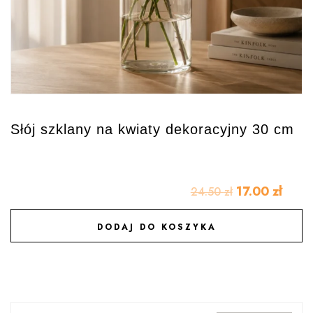
Słój szklany na kwiaty dekoracyjny 30 cm
17.00
zł
24.50
zł
DODAJ DO KOSZYKA
DODAJ DO ULUBIONYCH