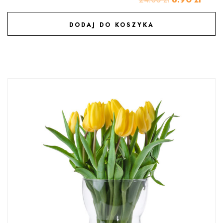
24.00
zł
DODAJ DO KOSZYKA
DODAJ DO ULUBIONYCH