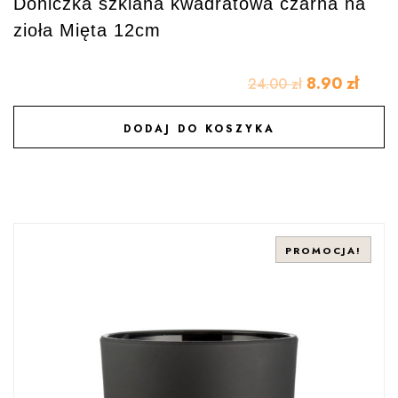
Doniczka szklana kwadratowa czarna na
zioła Mięta 12cm
8.90
zł
24.00
zł
DODAJ DO KOSZYKA
DODAJ DO ULUBIONYCH
PROMOCJA!