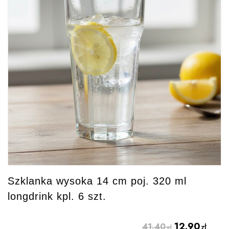
Szklanka wysoka 14 cm poj. 320 ml
longdrink kpl. 6 szt.
12.90
41.40
zł
zł