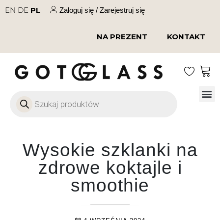
EN
DE
PL
Zaloguj się / Zarejestruj się
NA PREZENT
KONTAKT
Szkło
Szkł
Szkło do 
Ofert
Wysokie szklanki na
zdrowe koktajle i
smoothie