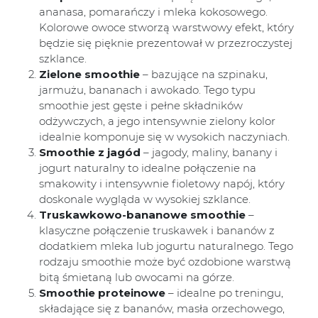
ananasa, pomarańczy i mleka kokosowego.
Kolorowe owoce stworzą warstwowy efekt, który
będzie się pięknie prezentował w przezroczystej
szklance.
Zielone smoothie
– bazujące na szpinaku,
jarmużu, bananach i awokado. Tego typu
smoothie jest gęste i pełne składników
odżywczych, a jego intensywnie zielony kolor
idealnie komponuje się w wysokich naczyniach.
Smoothie z jagód
– jagody, maliny, banany i
jogurt naturalny to idealne połączenie na
smakowity i intensywnie fioletowy napój, który
doskonale wygląda w wysokiej szklance.
Truskawkowo-bananowe smoothie
–
klasyczne połączenie truskawek i bananów z
dodatkiem mleka lub jogurtu naturalnego. Tego
rodzaju smoothie może być ozdobione warstwą
bitą śmietaną lub owocami na górze.
Smoothie proteinowe
– idealne po treningu,
składające się z bananów, masła orzechowego,