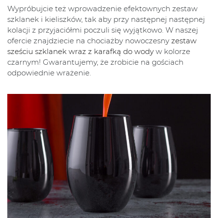
Wypróbujcie też wprowadzenie efektownych zestaw
szklanek i kieliszków, tak aby przy następnej następnej
kolacji z przyjaciółmi poczuli się wyjątkowo. W naszej
ofercie znajdziecie na chociażby nowoczesny
zestaw
sześciu szklanek wraz z karafką do wody
w kolorze
czarnym! Gwarantujemy, że zrobicie na gościach
odpowiednie wrażenie.