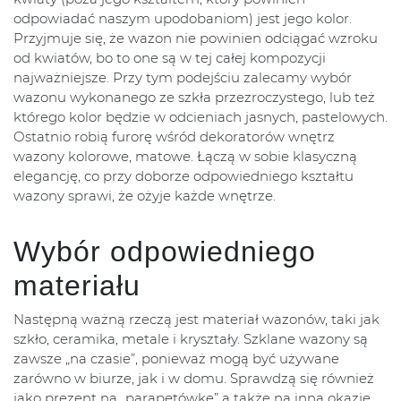
odpowiadać naszym upodobaniom) jest jego kolor.
Przyjmuje się, że wazon nie powinien odciągać wzroku
od kwiatów, bo to one są w tej całej kompozycji
najważniejsze. Przy tym podejściu zalecamy wybór
wazonu wykonanego ze szkła przezroczystego, lub też
którego kolor będzie w odcieniach jasnych, pastelowych.
Ostatnio robią furorę wśród dekoratorów wnętrz
wazony kolorowe, matowe. Łączą w sobie klasyczną
elegancję, co przy doborze odpowiedniego kształtu
wazony sprawi, że ożyje każde wnętrze.
Wybór odpowiedniego
materiału
Następną ważną rzeczą jest materiał wazonów, taki jak
szkło, ceramika, metale i kryształy. Szklane wazony są
zawsze „na czasie”, ponieważ mogą być używane
zarówno w biurze, jak i w domu. Sprawdzą się również
jako prezent na „parapetówkę” a także na inną okazję