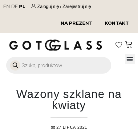
EN
DE
PL
Zaloguj się / Zarejestruj się
NA PREZENT
KONTAKT
Szkło
Szkł
Szkło do 
Ofert
Wazony szklane na
kwiaty
27 LIPCA 2021