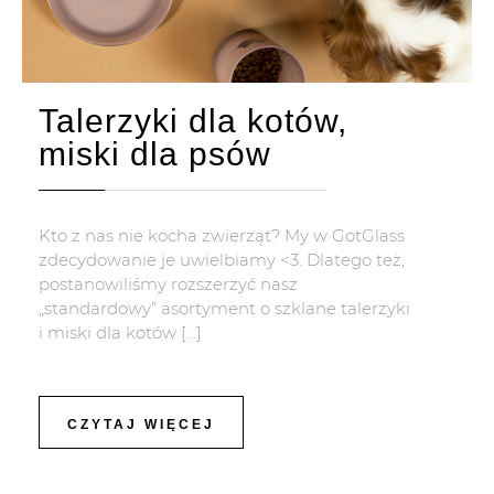
Talerzyki dla kotów,
miski dla psów
Kto z nas nie kocha zwierząt? My w GotGlass
zdecydowanie je uwielbiamy <3. Dlatego też,
postanowiliśmy rozszerzyć nasz
„standardowy” asortyment o szklane talerzyki
i miski dla kotów […]
CZYTAJ WIĘCEJ