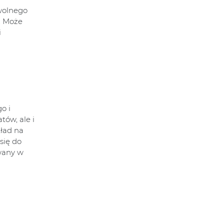
owolnego
. Może
i
o i
tów, ale i
kład na
się do
owany w