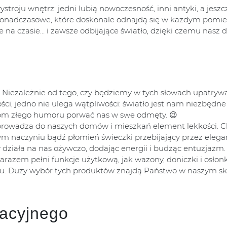
roju wnętrz: jedni lubią nowoczesność, inni antyki, a jeszc
y ponadczasowe, które doskonale odnajdą się w każdym pomie
e na czasie… i zawsze odbijające światło, dzięki czemu nasz
 Niezależnie od tego, czy będziemy w tych słowach upatryw
ości, jedno nie ulega wątpliwości: światło jest nam niezbędne 
com złego humoru porwać nas w swe odmęty. 😉
 wprowadza do naszych domów i mieszkań element lekkości. 
nym naczyniu bądź płomień świeczki przebijający przez elega
ry działa na nas ożywczo, dodając energii i budząc entuzjazm.
zarazem pełni funkcje użytkową, jak wazony, doniczki i osłon
soku. Duży wybór tych produktów znajdą Państwo w naszym sk
racyjnego