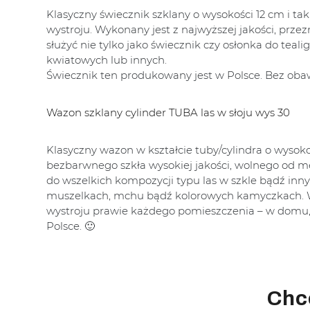
Klasyczny świecznik szklany o wysokości 12 cm i t
wystroju. Wykonany jest z najwyższej jakości, prze
służyć nie tylko jako świecznik czy osłonka do tea
kwiatowych lub innych.
Świecznik ten produkowany jest w Polsce. Bez o
Wazon szklany cylinder TUBA las w słoju wys 30
Klasyczny wazon w kształcie tuby/cylindra o wysokoś
bezbarwnego szkła wysokiej jakości, wolnego od met
do wszelkich kompozycji typu las w szkle bądź in
muszelkach, mchu bądź kolorowych kamyczkach. Wa
wystroju prawie każdego pomieszczenia – w domu, r
Polsce. 🙂
Chc