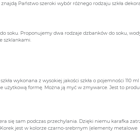
 znajdą Państwo szeroki wybór różnego rodzaju szkła dekor
 do soku. Proponujemy dwa rodzaje dzbanków do soku, wod
e szklankami.
zkła wykonana z wysokiej jakości szkła o pojemności 110 ml 
e użytkową formę. Można ją myć w zmywarce. Jest to produk
wiera się sam podczas przechylania. Dzięki niemu karafka zat
. Korek jest w kolorze czarno-srebrnym (elementy metalowe