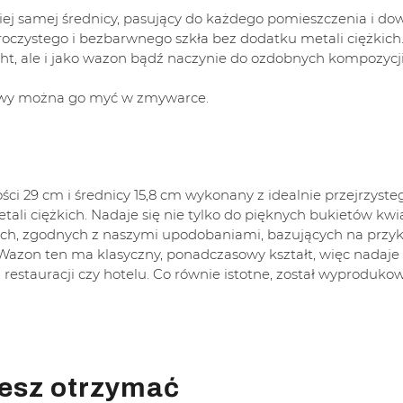
akiej samej średnicy, pasujący do każdego pomieszczenia i d
zroczystego i bezbarwnego szkła bez dodatku metali ciężkich
light, ale i jako wazon bądź naczynie do ozdobnych kompozycj
bawy można go myć w zmywarce.
ci 29 cm i średnicy 15,8 cm wykonany z idealnie przejrzysteg
ali ciężkich. Nadaje się nie tylko do pięknych bukietów kwia
nych, zgodnych z naszymi upodobaniami, bazujących na przy
zon ten ma klasyczny, ponadczasowy kształt, więc nadaje 
estauracji czy hotelu. Co równie istotne, został wyproduk
esz otrzymać