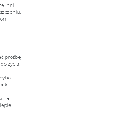
ze inni
szczeniu.
 dom
ać prośbę
do życia.
Chyba
ncki
ki na
lepie