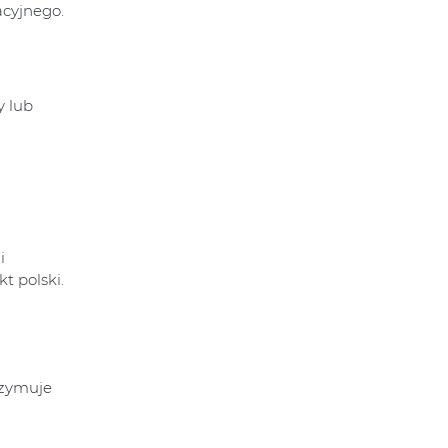
acyjnego.
y lub
i
t polski.
rzymuje