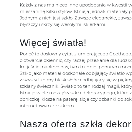
Każdy z nas ma nieco inne upodobania w kwestii wyst
mieszaninę kilku stylów. Istnieją jednak materiał
Jednym z nich jest szkło. Zawsze eleganckie, zawsz
błyszczy i skrzy się wesołymi iskierkami.
Więcej światła!
Ponoć to dosłowny cytat z umierającego Goethego.
o otwarcie okiennic, czy raczej przesłanie dla ludzk
Im jaśniej naokoło nas, tym trudniej ponurym mo
Szkło jako materiał doskonale odbijający światło
wszyscy lubimy blask słońca odbijający się w pięk
szklany świecznik. Światło to ten rodzaj magii, któ
Istnieje wiele rodzajów szkła dekoracyjnego, które 
doniczkę, klosze na paterę, słoje czy dzbanki do 
internetowym ze szkłem.
Nasza oferta szkła deko