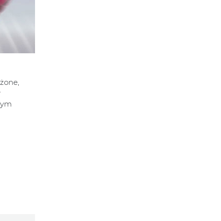
żone,
w
lnym