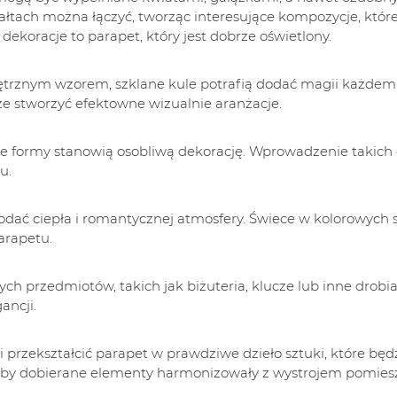
łtach można łączyć, tworząc interesujące kompozycje, któr
dekoracje to parapet, który jest dobrze oświetlony.
ętrznym wzorem, szklane kule potrafią dodać magii każde
e stworzyć efektowne wizualnie aranżacje.
jne formy stanowią osobliwą dekorację. Wprowadzenie takich 
u.
odać ciepła i romantycznej atmosfery. Świece w kolorowych 
arapetu.
h przedmiotów, takich jak biżuteria, klucze lub inne drobia
ancji.
 przekształcić parapet w prawdziwe dzieło sztuki, które będ
 aby dobierane elementy harmonizowały z wystrojem pomies