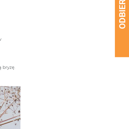
w
 bryzę.