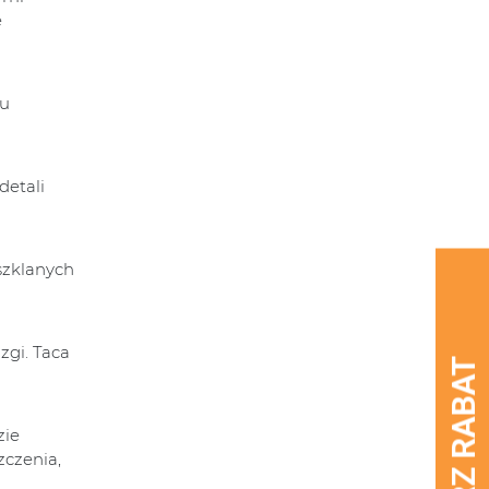
e
mu
detali
szklanych
zgi. Taca
zie
zczenia,