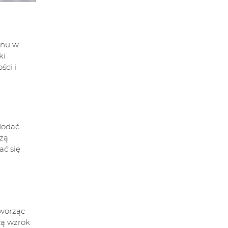
onu w
ki
ci i
dodać
eżą
ać się
tworząc
cą wzrok