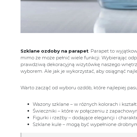
Szklane ozdoby na parapet
. Parapet to wyjątko
mimo że może pełnić wiele funkcji. Wybierając o
prawdziwą dekoracyjną wizytówkę naszego wnętrza. S
wyborem. Ale jak je wykorzystać, aby osiągnąć najl
Warto zacząć od wyboru ozdób, które najlepiej pas
Wazony szklane – w różnych kolorach i kształta
Świeczniki – które w połączeniu z zapachowy
Figurki i rzeźby – dodające elegancji i charakt
Szklane kule – mogą być wypełnione drobnymi