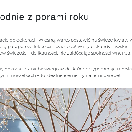
godnie z porami roku
racje do dekoracji. Wiosną, warto postawić na świeże kwiaty 
zą parapetowi lekkości i świeżości! W stylu skandynawskim,
świeżości i delikatności, nie zakłócając spójności wnętrza.
ę dekoracje z niebieskiego szkła, które przypominają morską
tych muszelkach – to idealne elementy na letni parapet.