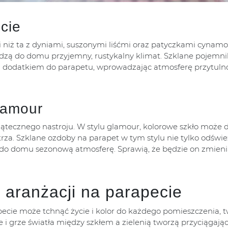
cie
cji niż ta z dyniami, suszonymi liśćmi oraz patyczkami cynam
wadzą do domu przyjemny, rustykalny klimat. Szklane pojemni
dodatkiem do parapetu, wprowadzając atmosferę przytulnoś
lamour
ątecznego nastroju. W stylu glamour, kolorowe szkło może 
ętrza. Szklane ozdoby na parapet w tym stylu nie tylko odświ
do domu sezonową atmosferę. Sprawią, że będzie on zmieni
aranżacji na parapecie
ecie może tchnąć życie i kolor do każdego pomieszczenia, 
 i grze światła między szkłem a zielenią tworzą przyciągają