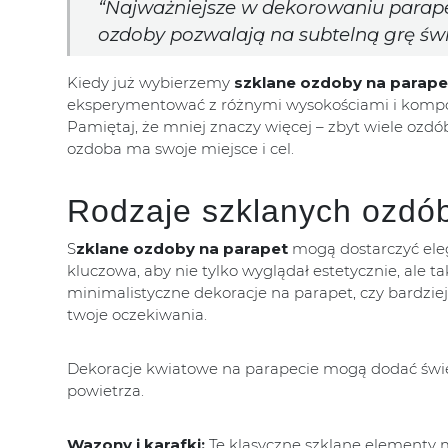
“Najważniejsze w dekorowaniu parapet
ozdoby pozwalają na subtelną grę świa
Kiedy już wybierzemy
szklane ozdoby na parape
eksperymentować z różnymi wysokościami i kompozy
Pamiętaj, że mniej znaczy więcej – zbyt wiele ozd
ozdoba ma swoje miejsce i cel.
Rodzaje szklanych ozdób
S
zklane ozdoby na parapet
mogą dostarczyć eleg
kluczowa, aby nie tylko wyglądał estetycznie, ale ta
minimalistyczne dekoracje na parapet, czy bardziej 
twoje oczekiwania.
Dekoracje kwiatowe na parapecie mogą dodać śwież
powietrza.
Wazony i karafki:
Te klasyczne szklane elementy