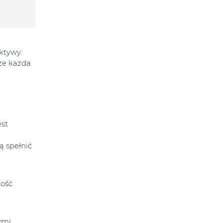
ktywy.
 że każda
est
ą spełnić
kość
ymi