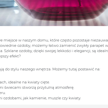
we miejsce w naszym domu, które często pozostaje niezauwa
dpowiednie ozdoby, możemy łatwo zamienić zwykły parapet 
zklane ozdoby, dzięki swojej lekkości i elegancji, są idea
epszy efekt?
ują do stylu naszego wnętrza. Możemy tutaj postawić na:
ch, idealne na kwiaty cięte.
mi świecami stworzą przytulną atmosferę.
eru.
 ozdobami, jak kamienie, muszle czy kwiaty.