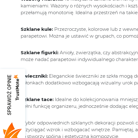
kamieniami. Wazony o różnych wysokościach i kszta
przełamują monotonię. Idealna przestrzeń na takie 
Szklane kule:
Przezroczyste, kolorowe lub z wewn
parapetowi. Można je ustawić w grupach, co pomoż
Szklane figurki:
Anioły, zwierzątka, czy abstrakcy
może nadać parapetowi indywidualnego charakter
Świeczniki:
Eleganckie świeczniki ze szkła mogą d
SPRAWDŹ OPINIE
osłonkach dodatkowo wzbogacają wizualny urok p
Szklane tace:
Idealne do kolekcjonowania mniejszyc
pełni funkcję organizeru, jednocześnie dodając eleg
Wybór odpowiednich szklanych dekoracji pozwoli ci
przyciągać wzrok i wzbogacać wnętrze. Pamiętaj,
co stworzy spójną i estetyczną kompozycję.