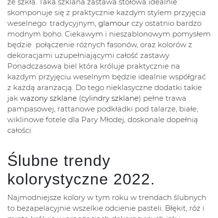
ze szkła. Taka szklana zastawa stołowa idealnie
skomponuje się z praktycznie każdym stylem przyjęcia
weselnego: tradycyjnym,
glamour
czy ostatnio bardzo
modnym boho. Ciekawym i nieszablonowym pomysłem
będzie połączenie różnych fasonów, oraz kolorów z
dekoracjami uzupełniającymi całość zastawy.
Ponadczasowa biel która króluje praktycznie na
każdym przyjęciu weselnym będzie idealnie współgrać
z każdą aranżacją. Do tego nieklasyczne dodatki takie
jak
wazony szklane
(
cylindry szklane
) pełne trawa
pampasowej, rattanowe podkładki pod talarze, białe,
wiklinowe fotele dla Pary Młodej, doskonale dopełnią
całości.
Ślubne trendy
kolorystyczne 2022.
Najmodniejsze kolory w tym roku w trendach ślubnych
to bezapelacyjnie wszelkie odcienie pasteli. Błękit, róż i