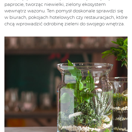
paprocie, tworząc niewielki, zielony ekosystem
wewnątrz wazonu. Ten pomysł doskonale sprawdzi się
w biurach, pokojach hotelowych czy restauracjach, które
chcą wprowadzić odrobinę zieleni do swojego wnętrza.