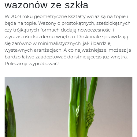
wazonów ze szkła
W 2023 roku geometryczne kształty wciąż są na topie i
będą na topie. Wazony o prostokątnych, sześciokątnych
czy trójkątnych formach dodają nowoczesności i
wyrazistości każdemu wnętrzu. Doskonale sprawdzają
się zarówno w minimalistycznych, jak i bardziej
wystawnych aranżacjach. A co najważniejsze, możesz ja
bardzo łatwo zaadoptować do istniejącego już wnętra.
Polecamy wypróbować!