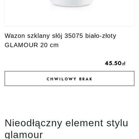
Wazon szklany słój 35075 biało-złoty
GLAMOUR 20 cm
45.50
zł
CHWILOWY BRAK
DODAJ DO ULUBIONYCH
Nieodłączny element stylu
glamour