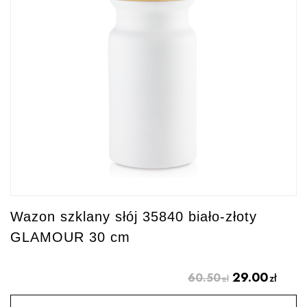
Wazon szklany słój 35840 biało-złoty
GLAMOUR 30 cm
29.00
60.50
zł
zł