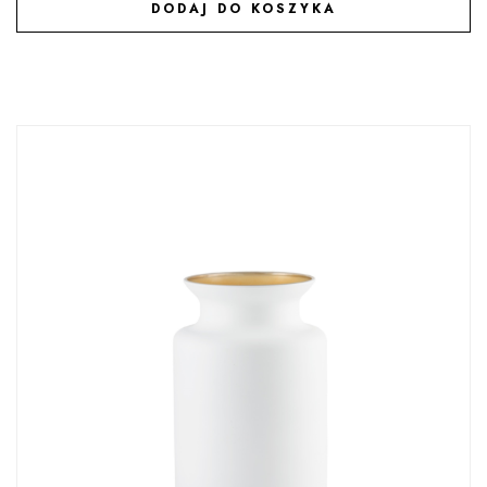
DODAJ DO KOSZYKA
DODAJ DO ULUBIONYCH