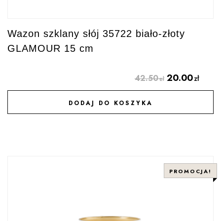
Wazon szklany słój 35722 biało-złoty
GLAMOUR 15 cm
20.00
42.50
zł
zł
DODAJ DO KOSZYKA
DODAJ DO ULUBIONYCH
PROMOCJA!